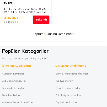
ENTES
ENTES TV-111 Ölçüm Girişi : 0-220
VAC, Çıkış : 0-20mA DC Transdüser
3.687,36
TL
Tükendi
8.016,00
TL
Toplam
1
ürün bulunmaktadır.
Popüler Kategoriler
Sizin için bir araya getirilmiş birçok ürün
İç Mekan Aydınlatma
Dış Mekan Aydınlatma
FLoresan Lambalar
Bahçe Aydınlatma Ürünleri
Led Bant Armatürler
Wallwasherlar
Acil Aydınlatmalar
Etanj Led Armatürler
Gece Lambaları
Sokak Aydınlatmaları
Avize ve Sarkıt Armatürler
Dış Mekan Aplikleri