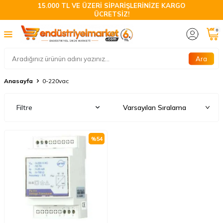
15.000 TL VE ÜZERİ SİPARİŞLERİNİZE KARGO
ÜCRETSİZ!
0
Ara
Anasayfa
0-220vac
Filtre
%
54