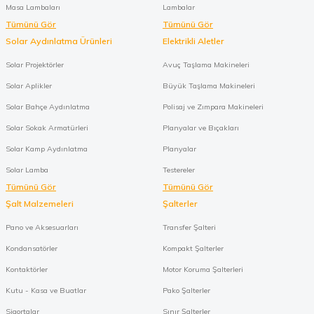
Masa Lambaları
Lambalar
Tümünü Gör
Tümünü Gör
Solar Aydınlatma Ürünleri
Elektrikli Aletler
Solar Projektörler
Avuç Taşlama Makineleri
Solar Aplikler
Büyük Taşlama Makineleri
Solar Bahçe Aydınlatma
Polisaj ve Zımpara Makineleri
Solar Sokak Armatürleri
Planyalar ve Bıçakları
Solar Kamp Aydınlatma
Planyalar
Solar Lamba
Testereler
Tümünü Gör
Tümünü Gör
Şalt Malzemeleri
Şalterler
Pano ve Aksesuarları
Transfer Şalteri
Kondansatörler
Kompakt Şalterler
Kontaktörler
Motor Koruma Şalterleri
Kutu - Kasa ve Buatlar
Pako Şalterler
Sigortalar
Sınır Şalterler