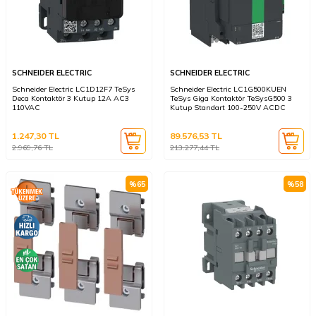
SCHNEIDER ELECTRIC
SCHNEIDER ELECTRIC
Schneider Electric LC1D12F7 TeSys
Schneider Electric LC1G500KUEN
Deca Kontaktör 3 Kutup 12A AC3
TeSys Giga Kontaktör TeSysG500 3
110VAC
Kutup Standart 100-250V ACDC
1.247,30
TL
89.576,53
TL
2.969,76
TL
213.277,44
TL
%
65
%
58