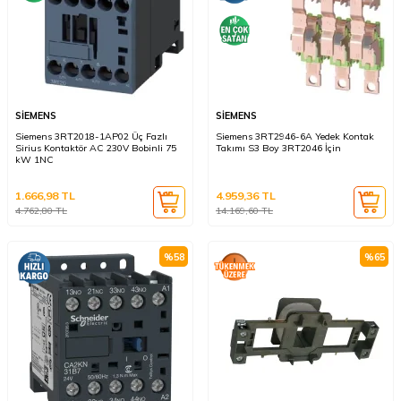
SİEMENS
SİEMENS
Siemens 3RT2018-1AP02 Üç Fazlı
Siemens 3RT2946-6A Yedek Kontak
Sirius Kontaktör AC 230V Bobinli 75
Takımı S3 Boy 3RT2046 İçin
kW 1NC
1.666,98
TL
4.959,36
TL
4.762,80
TL
14.169,60
TL
%
58
%
65