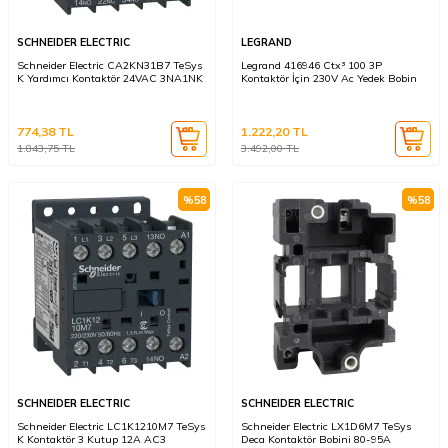
SCHNEIDER ELECTRIC
LEGRAND
Schneider Electric CA2KN31B7 TeSys
Legrand 416946 Ctx³ 100 3P
K Yardımcı Kontaktör 24VAC 3NA1NK
Kontaktör İçin 230V Ac Yedek Bobin
774,38
TL
1.222,20
TL
1.843,75
TL
3.492,00
TL
%
58
%
58
SCHNEIDER ELECTRIC
SCHNEIDER ELECTRIC
Schneider Electric LC1K1210M7 TeSys
Schneider Electric LX1D6M7 TeSys
K Kontaktör 3 Kutup 12A AC3
Deca Kontaktör Bobini 80-95A