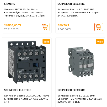
SİEMENS
SCHNEIDER ELECTRIC
Siemens 3RT1975-6A Sirius
Schneider Electric LC1E0901B5
Kontaktör İçin Yedek Ana Kontak
EasyPact TVS Kontaktör 3 Kutup 9A
Takımları Boy:S12 3RT1075-.. İçin
24VAC 50Hz1NK
26.535,60
TL
699,70
TL
75.816,00
TL
1.665,96
TL
%
58
%
58
SCHNEIDER ELECTRIC
SCHNEIDER ELECTRIC
Schneider Electric LC1K0901M7 TeSys
Schneider Electric LC1E1201M5
K Kontaktör 3 Kutup 9A AC3 220VAC
EasyPact TVS Kontaktör 3 Kutup 12A
1NK
220VAC 50Hz 1NK