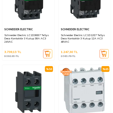
SCHNEIDER ELECTRIC
SCHNEIDER ELECTRIC
Schneider Electric LC1D38B7 TeSys
Schneider Electric LC1D12E7 TeSys
Deca Kontaktör 3 Kutup 38A AC3
Deca Kontaktör 3 Kutup 12A AC3
24VAC
48VAC
3.739,13
TL
1.247,30
TL
8.902,69
TL
2.969,76
TL
%
58
%
65