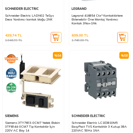
SCHNEIDER ELECTRIC
LEGRAND
Schneider Electric LADN02 TeSys
Legrand 416854 Ctx³ Kontaktörlere
Deca Yardımcı kontak bloğu 2NK
Eklenebilir Öne Montaj Yardımcı
Kontak 3Na+1Nk
439,74
TL
609,00
TL
1.046,99
TL
1.740,00
TL
%
54
%
58
SİEMENS
SCHNEIDER ELECTRIC
Siemens 3TY7693-0CM7 Yedek Bobin
Schneider Electric LC1E3810M5
3TF6944-0CM7 Tip Kontaktör İçin
EasyPact TVS Kontaktör 3 Kutup 38A
220V AC Boy 14
220VAC 50Hz 1NA