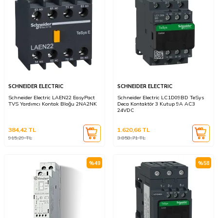
SCHNEIDER ELECTRIC
SCHNEIDER ELECTRIC
Schneider Electric LAEN22 EasyPact
Schneider Electric LC1D09BD TeSys
TVS Yardımcı Kontak Bloğu 2NA2NK
Deca Kontaktör 3 Kutup 9A AC3
24VDC
384,42
TL
1.620,66
TL
915,29
TL
3.858,71
TL
%
49
%
58