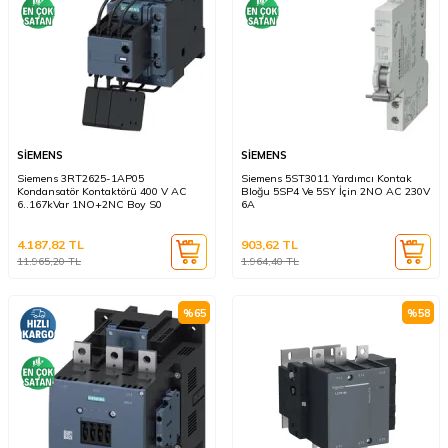
SİEMENS
SİEMENS
Siemens 3RT2625-1AP05
Siemens 5ST3011 Yardımcı Kontak
Kondansatör Kontaktörü 400 V AC
Bloğu 5SP4 Ve 5SY İçin 2NO AC 230V
6..167kVar 1NO+2NC Boy S0
6A
4.187,82
TL
903,62
TL
11.965,20
TL
1.964,40
TL
%
65
%
58