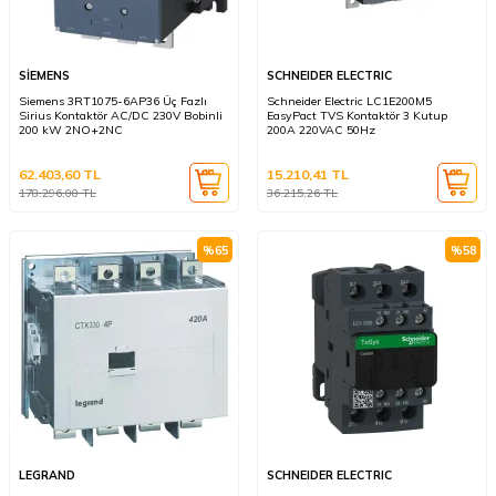
SİEMENS
SCHNEIDER ELECTRIC
Siemens 3RT1075-6AP36 Üç Fazlı
Schneider Electric LC1E200M5
Sirius Kontaktör AC/DC 230V Bobinli
EasyPact TVS Kontaktör 3 Kutup
200 kW 2NO+2NC
200A 220VAC 50Hz
62.403,60
TL
15.210,41
TL
178.296,00
TL
36.215,26
TL
%
65
%
58
LEGRAND
SCHNEIDER ELECTRIC