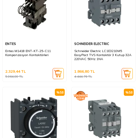
ENTES
SCHNEIDER ELECTRIC
Entes M1418 ENT-KT-25-C11
Schneider Electric LC1E3210M5
Kompanzasyon Kontaktörleri
EasyPact TVS Kontaktör 3 Kutup 32A
220VAC 50Hz 1NA
2.329,44
TL
1.866,80
TL
5.064,00
TL
4.444,76
TL
%
58
%
58