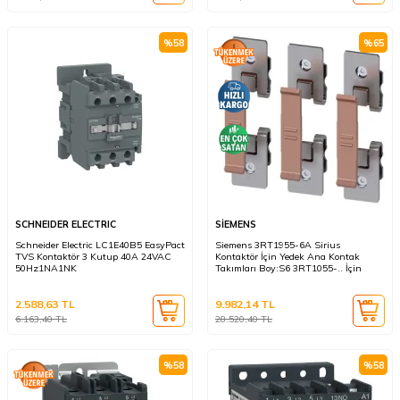
%
58
%
65
SCHNEIDER ELECTRIC
SİEMENS
Schneider Electric LC1E40B5 EasyPact
Siemens 3RT1955-6A Sirius
TVS Kontaktör 3 Kutup 40A 24VAC
Kontaktör İçin Yedek Ana Kontak
50Hz1NA1NK
Takımları Boy:S6 3RT1055-.. İçin
2.588,63
TL
9.982,14
TL
6.163,40
TL
28.520,40
TL
%
58
%
58