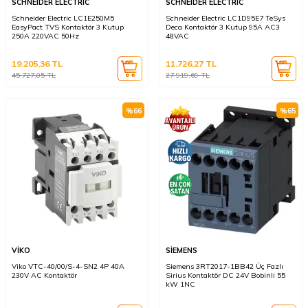
SCHNEIDER ELECTRIC
SCHNEIDER ELECTRIC
Schneider Electric LC1E250M5
Schneider Electric LC1D95E7 TeSys
EasyPact TVS Kontaktör 3 Kutup
Deca Kontaktör 3 Kutup 95A AC3
250A 220VAC 50Hz
48VAC
19.205,36
TL
11.726,27
TL
45.727,05
TL
27.919,69
TL
%
66
%
65
VİKO
SİEMENS
Viko VTC-40/00/S-4-SN2 4P 40A
Siemens 3RT2017-1BB42 Üç Fazlı
230V AC Kontaktör
Sirius Kontaktör DC 24V Bobinli 55
kW 1NC