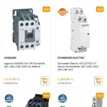
%
69
%
58
LEGRAND
SCHNEIDER ELECTRIC
Legrand 416106 Ctx³ 3P Kontaktör
Schneider Electric A9C22715 iCT
18A 1Na+1Nk 230V Ac Bobinli
Sessiz Kontaktörler 16A 1NO+1NC
230-240 VAC
1.171,80
TL
1.250,06
TL
3.780,00
TL
2.976,34
TL
%
65
%
54