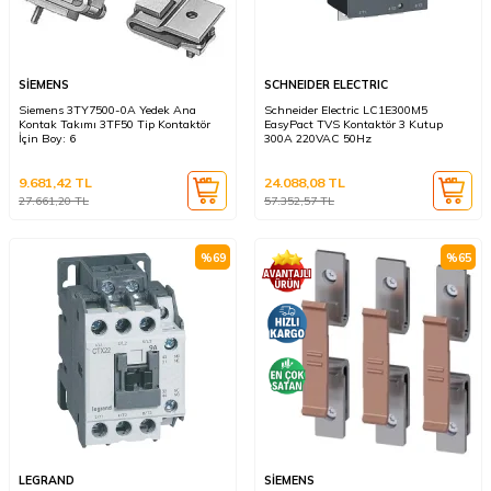
SİEMENS
SCHNEIDER ELECTRIC
Siemens 3TY7500-0A Yedek Ana
Schneider Electric LC1E300M5
Kontak Takımı 3TF50 Tip Kontaktör
EasyPact TVS Kontaktör 3 Kutup
İçin Boy: 6
300A 220VAC 50Hz
9.681,42
TL
24.088,08
TL
27.661,20
TL
57.352,57
TL
%
69
%
65
LEGRAND
SİEMENS