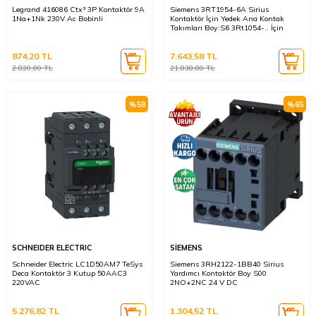
Legrand 416086 Ctx³ 3P Kontaktör 9A
Siemens 3RT1954-6A Sirius
1Na+1Nk 230V Ac Bobinli
Kontaktör İçin Yedek Ana Kontak
Takımları Boy:S6 3Rt1054-.. İçin
874,20
TL
7.643,58
TL
2.820,00
TL
21.838,80
TL
%
58
%
65
SCHNEIDER ELECTRIC
SİEMENS
Schneider Electric LC1D50AM7 TeSys
Siemens 3RH2122-1BB40 Sirius
Deca Kontaktör 3 Kutup 50AAC3
Yardımcı Kontaktör Boy S00
220VAC
2NO+2NC 24 V DC
5.276,82
TL
1.304,52
TL