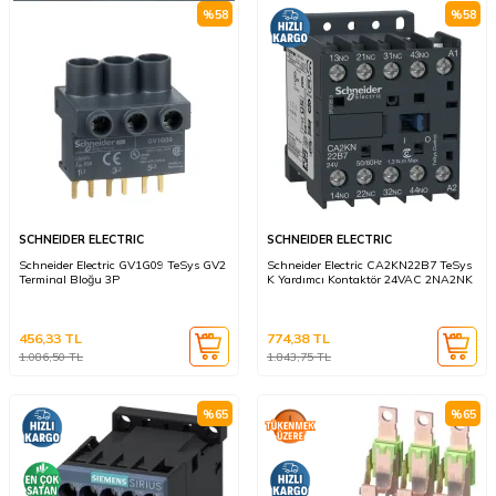
%
58
%
58
SCHNEIDER ELECTRIC
SCHNEIDER ELECTRIC
Schneider Electric GV1G09 TeSys GV2
Schneider Electric CA2KN22B7 TeSys
Terminal Bloğu 3P
K Yardımcı Kontaktör 24VAC 2NA2NK
456,33
TL
774,38
TL
1.086,50
TL
1.843,75
TL
%
65
%
65