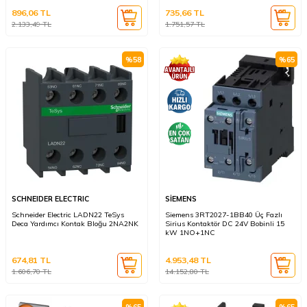
896,06
TL
735,66
TL
2.133,49
TL
1.751,57
TL
%
58
%
65
SCHNEIDER ELECTRIC
SİEMENS
Schneider Electric LADN22 TeSys
Siemens 3RT2027-1BB40 Üç Fazlı
Deca Yardımcı Kontak Bloğu 2NA2NK
Sirius Kontaktör DC 24V Bobinli 15
kW 1NO+1NC
674,81
TL
4.953,48
TL
1.606,70
TL
14.152,80
TL
%
65
%
65