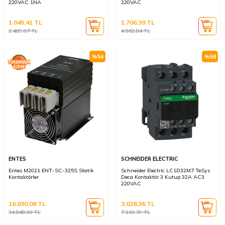
220VAC 1NA
220VAC
1.045,41
TL
1.706,39
TL
2.489,07
TL
4.062,84
TL
%
54
%
58
ENTES
SCHNEIDER ELECTRIC
Entes M2021 ENT-SC-325S Statik
Schneider Electric LC1D32M7 TeSys
Kontaktörler
Deca Kontaktör 3 Kutup 32A AC3
220VAC
16.030,08
TL
3.028,36
TL
34.848,00
TL
7.210,39
TL