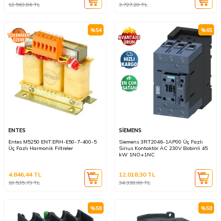
12.563,86
TL
3.727,20
TL
%
54
%
65
ENTES
SİEMENS
Entes M5250 ENT.ERH-E50-7-400-5
Siemens 3RT2046-1AP00 Üç Fazlı
Üç Fazlı Harmonik Filtreler
Sirius Kontaktör AC 230V Bobinli 45
kW 1NO+1NC
4.846,44
TL
12.018,30
TL
10.535,73
TL
34.338,00
TL
%
58
%
58