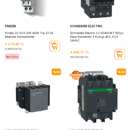
FİNDER
SCHNEIDER ELECTRIC
Finder 22.32.0.230.4320 Tip 22.32
Schneider Electric LC1D40AB7 TeSys
Modüler Kontaktörler
Deca Kontaktör 3 Kutup 40A AC3
24VAC
1.274,46
TL
2.498,94
TL
4.338,72
TL
10.330,28
TL
Yeni Ürün
%
58
%
58