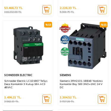
53.466,72
TL
2.226,33
TL
116.232,00
TL
5.300,79
TL
%
58
%
65
SCHNEIDER ELECTRIC
SİEMENS
Schneider Electric LC1D18E7 TeSys
Siemens 3RH2131-1BB40 Yardımcı
Deca Kontaktör 3 Kutup 18A AC3
Kontaktör Boy S00 3NO+1NC 24 V
48VAC
DC
1.496,21
TL
1.304,52
TL
3.562,39
TL
3.727,20
TL