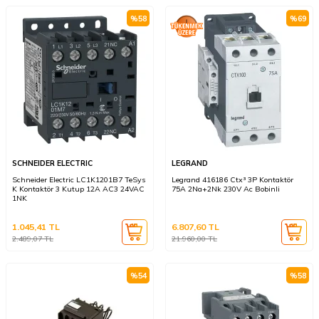
%
58
%
69
SCHNEIDER ELECTRIC
LEGRAND
Schneider Electric LC1K1201B7 TeSys
Legrand 416186 Ctx³ 3P Kontaktör
K Kontaktör 3 Kutup 12A AC3 24VAC
75A 2Na+2Nk 230V Ac Bobinli
1NK
1.045,41
TL
6.807,60
TL
2.489,07
TL
21.960,00
TL
%
54
%
58