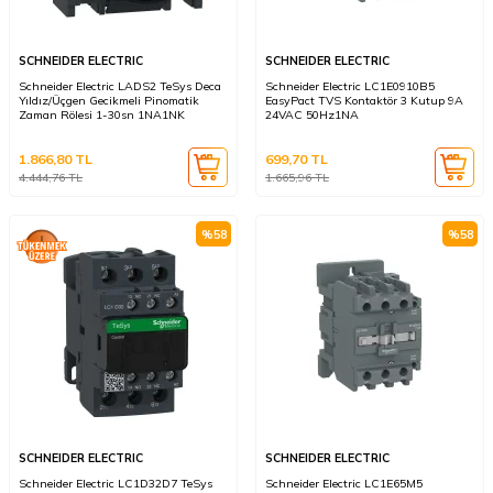
SCHNEIDER ELECTRIC
SCHNEIDER ELECTRIC
Schneider Electric LADS2 TeSys Deca
Schneider Electric LC1E0910B5
Yıldız/Üçgen Gecikmeli Pinomatik
EasyPact TVS Kontaktör 3 Kutup 9A
Zaman Rölesi 1-30sn 1NA1NK
24VAC 50Hz1NA
1.866,80
TL
699,70
TL
4.444,76
TL
1.665,96
TL
%
58
%
58
SCHNEIDER ELECTRIC
SCHNEIDER ELECTRIC
Schneider Electric LC1D32D7 TeSys
Schneider Electric LC1E65M5