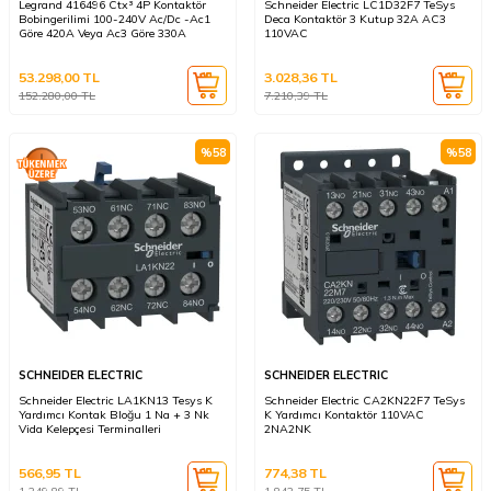
Legrand 416496 Ctx³ 4P Kontaktör
Schneider Electric LC1D32F7 TeSys
Bobingerilimi 100-240V Ac/Dc -Ac1
Deca Kontaktör 3 Kutup 32A AC3
Göre 420A Veya Ac3 Göre 330A
110VAC
53.298,00
TL
3.028,36
TL
152.280,00
TL
7.210,39
TL
%
58
%
58
SCHNEIDER ELECTRIC
SCHNEIDER ELECTRIC
Schneider Electric LA1KN13 Tesys K
Schneider Electric CA2KN22F7 TeSys
Yardımcı Kontak Bloğu 1 Na + 3 Nk
K Yardımcı Kontaktör 110VAC
Vida Kelepçesi Terminalleri
2NA2NK
566,95
TL
774,38
TL
1.349,89
TL
1.843,75
TL