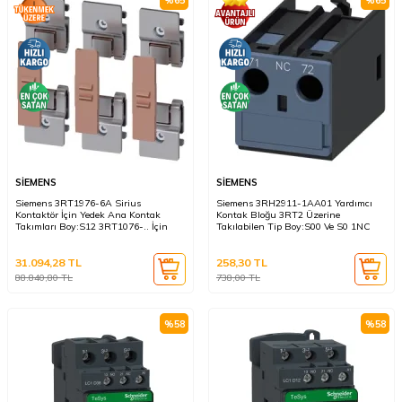
SİEMENS
SİEMENS
Siemens 3RT1976-6A Sirius
Siemens 3RH2911-1AA01 Yardımcı
Kontaktör İçin Yedek Ana Kontak
Kontak Bloğu 3RT2 Üzerine
Takımları Boy:S12 3RT1076-.. İçin
Takılabilen Tip Boy:S00 Ve S0 1NC
31.094,28
TL
258,30
TL
88.840,80
TL
738,00
TL
%
58
%
58