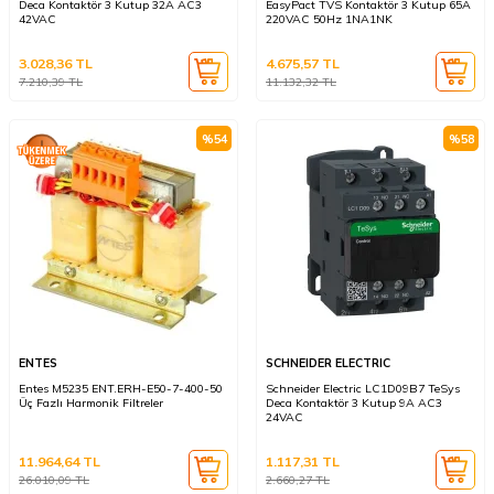
Deca Kontaktör 3 Kutup 32A AC3
EasyPact TVS Kontaktör 3 Kutup 65A
42VAC
220VAC 50Hz 1NA1NK
3.028,36
TL
4.675,57
TL
7.210,39
TL
11.132,32
TL
%
54
%
58
ENTES
SCHNEIDER ELECTRIC
Entes M5235 ENT.ERH-E50-7-400-50
Schneider Electric LC1D09B7 TeSys
Üç Fazlı Harmonik Filtreler
Deca Kontaktör 3 Kutup 9A AC3
24VAC
11.964,64
TL
1.117,31
TL
26.010,09
TL
2.660,27
TL