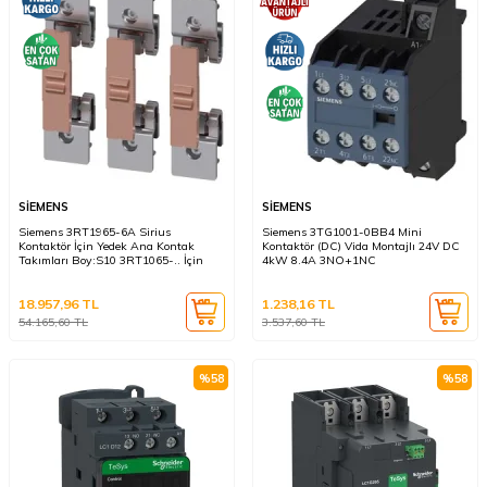
SİEMENS
SİEMENS
Siemens 3RT1965-6A Sirius
Siemens 3TG1001-0BB4 Mini
Kontaktör İçin Yedek Ana Kontak
Kontaktör (DC) Vida Montajlı 24V DC
Takımları Boy:S10 3RT1065-.. İçin
4kW 8.4A 3NO+1NC
18.957,96
TL
1.238,16
TL
54.165,60
TL
3.537,60
TL
%
58
%
58