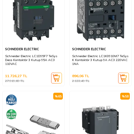
SCHNEIDER ELECTRIC
SCHNEIDER ELECTRIC
Schneider Electric LC1D95F7 TeSys
Schneider Electric LC1K0910M7 TeSys
Deca Kontaktör 3 Kutup 95A AC3
K Kontaktör 3 Kutup 9A AC3 220VAC
110VAC
1NA
11.726,27
TL
896,06
TL
27.919,69
TL
2.133,49
TL
%
65
%
58