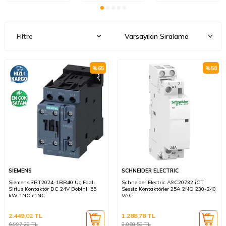
Filtre
%
65
%
58
SİEMENS
SCHNEIDER ELECTRIC
Siemens 3RT2024-1BB40 Üç Fazlı
Schneider Electric A9C20732 iCT
Sirius Kontaktör DC 24V Bobinli 55
Sessiz Kontaktörler 25A 2NO 230-240
kW 1NO+1NC
VAC
2.449,02
TL
1.288,78
TL
6.997,20
TL
3.068,53
TL