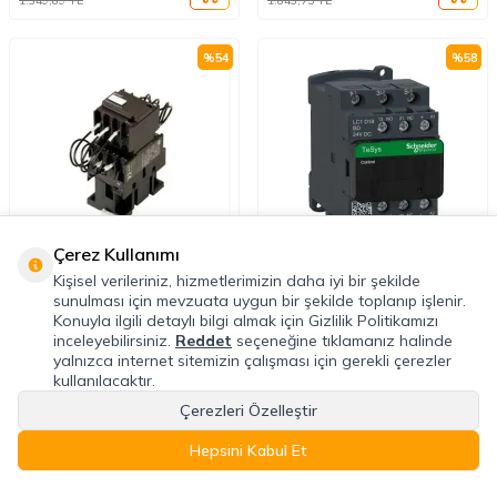
%
54
%
58
Çerez Kullanımı
Kişisel verileriniz, hizmetlerimizin daha iyi bir şekilde
ENTES
SCHNEIDER ELECTRIC
sunulması için mevzuata uygun bir şekilde toplanıp işlenir.
Entes M2151 ENT-KT-5-C10
Schneider Electric LC1D18BD TeSys
Konuyla ilgili detaylı bilgi almak için Gizlilik Politikamızı
Kompanzasyon Kontaktörleri
Deca Kontaktör 3 Kutup 18A AC3
24VDC
inceleyebilirsiniz.
Reddet
seçeneğine tıklamanız halinde
yalnızca internet sitemizin çalışması için gerekli çerezler
kullanılacaktır.
877,68
TL
2.242,93
TL
1.908,00
TL
5.340,30
TL
Çerezleri Özelleştir
Hepsini Kabul Et
%
49
%
58
Anasayfa
Favoriler
Sepet
Hesabım
Kategoriler