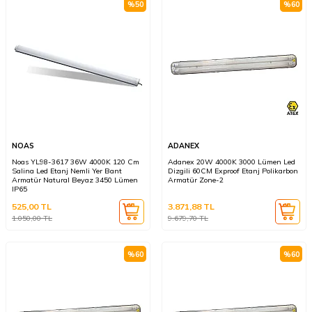
%
50
%
60
NOAS
ADANEX
Noas YL98-3617 36W 4000K 120 Cm
Adanex 20W 4000K 3000 Lümen Led
Salina Led Etanj Nemli Yer Bant
Dizgili 60CM Exproof Etanj Polikarbon
Armatür Natural Beyaz 3450 Lümen
Armatür Zone-2
IP65
525,00
TL
3.871,88
TL
1.050,00
TL
9.679,70
TL
%
60
%
60