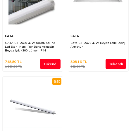
CATA
CATA
CATA CT-2480 40W 6400K Salina
Cata CT-2477 40W Beyaz Ledli Etanj
Led Etanj Nemli Yer Bant Armatür
Armatür
Beyaz Işık 4300 Lümen IP44
748,80
TL
308,16
TL
Tükendi
Tükendi
1.560,00
TL
642,00
TL
%
50