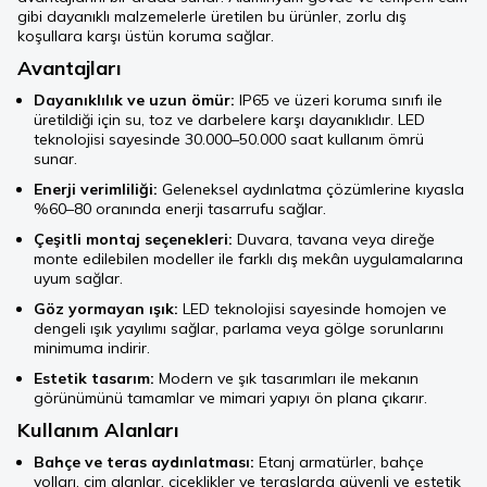
gibi dayanıklı malzemelerle üretilen bu ürünler, zorlu dış
koşullara karşı üstün koruma sağlar.
Avantajları
Dayanıklılık ve uzun ömür:
IP65 ve üzeri koruma sınıfı ile
üretildiği için su, toz ve darbelere karşı dayanıklıdır. LED
teknolojisi sayesinde 30.000–50.000 saat kullanım ömrü
sunar.
Enerji verimliliği:
Geleneksel aydınlatma çözümlerine kıyasla
%60–80 oranında enerji tasarrufu sağlar.
Çeşitli montaj seçenekleri:
Duvara, tavana veya direğe
monte edilebilen modeller ile farklı dış mekân uygulamalarına
uyum sağlar.
Göz yormayan ışık:
LED teknolojisi sayesinde homojen ve
dengeli ışık yayılımı sağlar, parlama veya gölge sorunlarını
minimuma indirir.
Estetik tasarım:
Modern ve şık tasarımları ile mekanın
görünümünü tamamlar ve mimari yapıyı ön plana çıkarır.
Kullanım Alanları
Bahçe ve teras aydınlatması:
Etanj armatürler, bahçe
yolları, çim alanlar, çiçeklikler ve teraslarda güvenli ve estetik