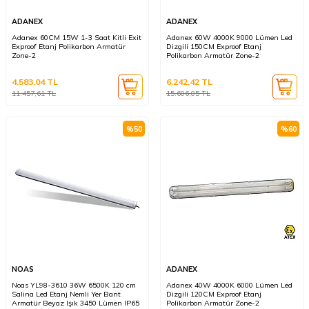
ADANEX
ADANEX
Adanex 60CM 15W 1-3 Saat Kitli Exit
Adanex 60W 4000K 9000 Lümen Led
Exproof Etanj Polikarbon Armatür
Dizgili 150CM Exproof Etanj
Zone-2
Polikarbon Armatür Zone-2
4.583,04
TL
6.242,42
TL
11.457,61
TL
15.606,05
TL
%
50
%
60
NOAS
ADANEX
Noas YL98-3610 36W 6500K 120 cm
Adanex 40W 4000K 6000 Lümen Led
Salina Led Etanj Nemli Yer Bant
Dizgili 120CM Exproof Etanj
Armatür Beyaz Işık 3450 Lümen IP65
Polikarbon Armatür Zone-2