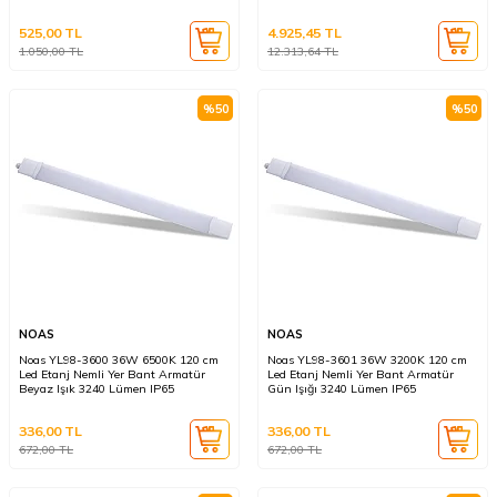
525,00
TL
4.925,45
TL
1.050,00
TL
12.313,64
TL
%
50
%
50
NOAS
NOAS
Noas YL98-3600 36W 6500K 120 cm
Noas YL98-3601 36W 3200K 120 cm
Led Etanj Nemli Yer Bant Armatür
Led Etanj Nemli Yer Bant Armatür
Beyaz Işık 3240 Lümen IP65
Gün Işığı 3240 Lümen IP65
336,00
TL
336,00
TL
672,00
TL
672,00
TL