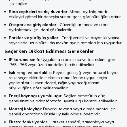
ışık sağlar.
Bina cepheleri ve dış duvarlar:
Mimari aydınlatmada
etkileyici görsel bir deneyim sunar, gece görünürlüğünü artırır.
Otopark ve giriş alanları:
Güvenliği artırmak ve alanı
aydınlatmak için ideal çözümlerdir.
Parklar ve yürüyüş yolları:
Enerji verimli ve dayanıklı yapısı
sayesinde uzun süreli dış mekân aydınlatmaları için uygundur.
Seçerken Dikkat Edilmesi Gerekenler
IP koruma sınıfı:
Uygulama alanının su ve toz riskine göre
IP65, IP66 veya üzeri modeller tercih edilmelidir.
Işık rengi ve parlaklık:
Beyaz, gün ışığı veya natural beyaz
renk seçenekleri ile mekanın atmosferine uygun seçim
yapılmalıdır. Lümen değeri, ışığın yayılacağı alanın
büyüklüğüne göre belirlenmelidir.
Enerji kaynağı uyumluluğu:
Seçilen armatürün güç
gereksinimi ve adaptör/trafo uyumluluğu kontrol edilmelidir.
Montaj kolaylığı:
Duvara, tavana veya direğe montaj için
gerekli aparatların ürünle uyumlu olması önemlidir.
Ekstra fonksiyonlar:
Hareket sensörü, zamanlayıcı veya