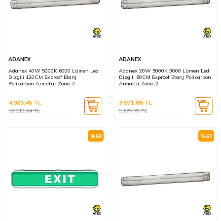
ADANEX
ADANEX
Adanex 40W 5000K 6000 Lümen Led
Adanex 20W 5000K 3000 Lümen Led
Dizgili 120CM Exproof Etanj
Dizgili 60CM Exproof Etanj Polikarbon
Polikarbon Armatür Zone-2
Armatür Zone-2
4.925,45
TL
3.871,88
TL
12.313,64
TL
9.679,70
TL
%
60
%
60