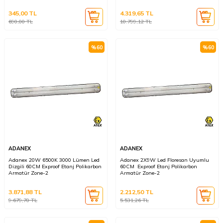
345,00
TL
4.319,65
TL
690,00
TL
10.799,12
TL
%
60
%
60
ADANEX
ADANEX
Adanex 20W 6500K 3000 Lümen Led
Adanex 2X9W Led Floresan Uyumlu
Dizgili 60CM Exproof Etanj Polikarbon
60CM Exproof Etanj Polikarbon
Armatür Zone-2
Armatür Zone-2
3.871,88
TL
2.212,50
TL
9.679,70
TL
5.531,26
TL