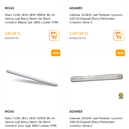
NOAS
ADANEX
Noas YL98-1810 18W 6500K 60 cm
Adanex 2X18W Led Floresan Uyumlu
Salina Led Etanj Nemli Yer Bant
120CM Exproof Etanj Polikarbon
Armatür Beyaz Işık 1800 Lümen IP65
Armatür Zone-2
345,00
TL
2.607,59
TL
690,00
TL
6.518,98
TL
%
50
%
60
NOAS
ADANEX
Noas YL98-1811 18W 3200K 60 cm
Adanex 2X24W Led Floresan Uyumlu
Salina Led Etanj Nemli Yer Bant
150CM Exproof Etanj Polikarbon
Armatür Gün Işığı 1800 Lümen IP65
Armatür Zone-2