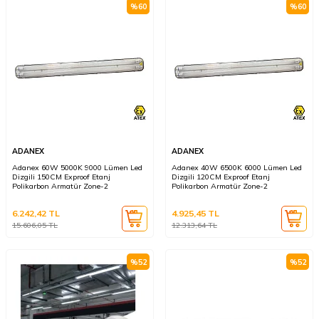
%
60
%
60
ADANEX
ADANEX
Adanex 60W 5000K 9000 Lümen Led
Adanex 40W 6500K 6000 Lümen Led
Dizgili 150CM Exproof Etanj
Dizgili 120CM Exproof Etanj
Polikarbon Armatür Zone-2
Polikarbon Armatür Zone-2
6.242,42
TL
4.925,45
TL
15.606,05
TL
12.313,64
TL
%
52
%
52