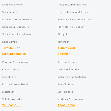
Solar Projektörler
Avuç Taşlama Makineleri
Solar Aplikler
Büyük Taşlama Makineleri
Solar Bahçe Aydınlatma
Polisaj ve Zımpara Makineleri
Solar Sokak Armatürleri
Planyalar ve Bıçakları
Solar Kamp Aydınlatma
Planyalar
Solar Lamba
Testereler
Tümünü Gör
Tümünü Gör
Şalt Malzemeleri
Şalterler
Pano ve Aksesuarları
Transfer Şalteri
Kondansatörler
Kompakt Şalterler
Kontaktörler
Motor Koruma Şalterleri
Kutu - Kasa ve Buatlar
Pako Şalterler
Sigortalar
Sınır Şalterler
Şalt Aksesuarlar
Yardımcı Donanımlar
Tümünü Gör
Tümünü Gör