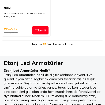
NOAS
Noas YL98-4040 40W 4000K Salina
Etanj Pro
960,00
TL
Tükendi
1.920,00
TL
Toplam
25
ürün bulunmaktadır.
Etanj Led Armatürler
Etanj Led Armatürler Nedir?
Etanj Led armatürler, özellikle dış mekânlarda dayanıklı ve
güvenli aydınlatma sağlamak amacıyla tasarlanmış özel ışık
çözümleridir. Suya, toza ve dış etkenlere karşı yüksek koruma
sınıfına sahip bu armatürler, bahçe, teras, balkon, otopark ve
bina cepheleri gibi alanlarda hem estetik hem de fonksiyonel bir
aydınlatma sunar. Modern LED teknolojisi ile donatılmış etanj
armatürler, enerji verimliliği, uzun ömür ve yüksek performans
avantajlarını bir arada sunar. Alüminyum gövde ve temperli cam