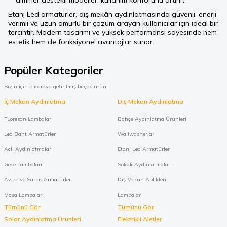
dimmer destekli modeller, kullanım konforunu artırır.
Etanj Led armatürler, dış mekân aydınlatmasında güvenli, enerji
verimli ve uzun ömürlü bir çözüm arayan kullanıcılar için ideal bir
tercihtir. Modern tasarımı ve yüksek performansı sayesinde hem
estetik hem de fonksiyonel avantajlar sunar.
Popüler Kategoriler
Sizin için bir araya getirilmiş birçok ürün
İç Mekan Aydınlatma
Dış Mekan Aydınlatma
FLoresan Lambalar
Bahçe Aydınlatma Ürünleri
Led Bant Armatürler
Wallwasherlar
Acil Aydınlatmalar
Etanj Led Armatürler
Gece Lambaları
Sokak Aydınlatmaları
Avize ve Sarkıt Armatürler
Dış Mekan Aplikleri
Masa Lambaları
Lambalar
Tümünü Gör
Tümünü Gör
Solar Aydınlatma Ürünleri
Elektrikli Aletler