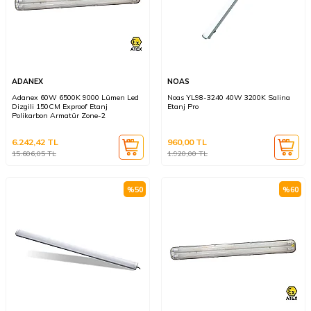
ADANEX
NOAS
Adanex 60W 6500K 9000 Lümen Led
Noas YL98-3240 40W 3200K Salina
Dizgili 150CM Exproof Etanj
Etanj Pro
Polikarbon Armatür Zone-2
6.242,42
TL
960,00
TL
15.606,05
TL
1.920,00
TL
%
50
%
60