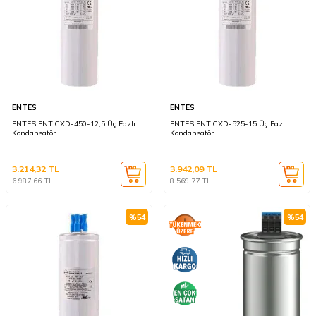
ENTES
ENTES
ENTES ENT.CXD-450-12,5 Üç Fazlı
ENTES ENT.CXD-525-15 Üç Fazlı
Kondansatör
Kondansatör
3.214,32
TL
3.942,09
TL
6.987,66
TL
8.569,77
TL
%
54
%
54