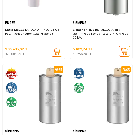
ENTES
SİEMENS
Entes M5023 ENT.CXD.H-400-15 Üç
Siemens 4RB8150-3EE10 Alçak
Fazlı Kondansatör (Cxd.H Serisi)
Gerilim Güç Kondansatörü 440 V Güç
15 kVar
160.485,62
TL
5.689,74
TL
348.881,78
TL
16.256,40
TL
%
65
%
65
SİEMENS
SİEMENS