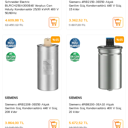
Schneider Electric
Siemens 4RB2150-3EE50 Alçak
BLRCH250A300B40 Varplus Can
Gerilim Güç Kondansatörü 440 V Güç
Hduty Kondansatör 25/30 kVAR 400 V
15 kVar
50/60Hz
4.609,88
TL
3.362,52
TL
12.459,12
TL
9.607,20
TL
%
65
%
65
SİEMENS
SİEMENS
Siemens 4RB2208-3EE50 Alçak
Siemens 4RB8200-3EA10 Alçak
Gerilim Güç Kondansatörü 440 V Güç
Gerilim Güç Kondansatörü 400 V Güç
208 kVar
20 kVar
3.864,00
TL
5.672,52
TL
11.040,00
TL
16.207,20
TL