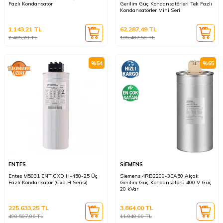
Fazlı Kondansatör
Gerilim Güç Kondansatörleri Tek Fazlı
Kondansatörler Mini Seri
1.143,21
TL
62.287,49
TL
2.485,23
TL
135.407,58
TL
%
54
%
65
ENTES
SİEMENS
Entes M5031 ENT.CXD.H-450-25 Üç
Siemens 4RB2200-3EA50 Alçak
Fazlı Kondansatör (Cxd.H Serisi)
Gerilim Güç Kondansatörü 400 V Güç
20 kVar
225.633,25
TL
3.864,00
TL
490.507,06
TL
11.040,00
TL