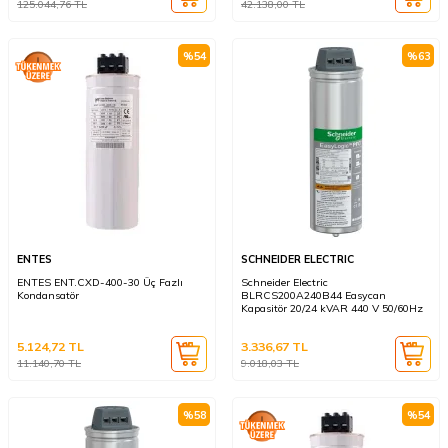
125.044,76
TL
42.138,00
TL
%
54
%
63
ENTES
SCHNEIDER ELECTRIC
ENTES ENT.CXD-400-30 Üç Fazlı
Schneider Electric
Kondansatör
BLRCS200A240B44 Easycan
Kapasitör 20/24 kVAR 440 V 50/60Hz
5.124,72
TL
3.336,67
TL
11.140,70
TL
9.018,03
TL
%
58
%
54