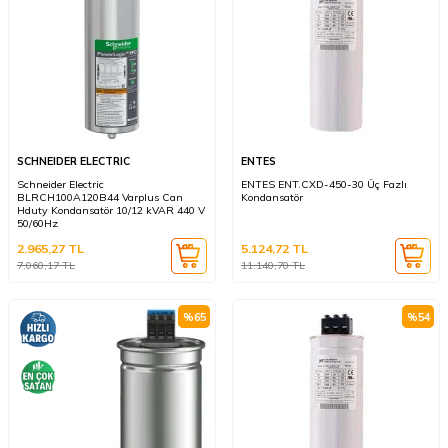
SCHNEIDER ELECTRIC
ENTES
Schneider Electric
ENTES ENT.CXD-450-30 Üç Fazlı
BLRCH100A120B44 Varplus Can
Kondansatör
Hduty Kondansatör 10/12 kVAR 440 V
50/60Hz
2.965,27
TL
5.124,72
TL
7.060,17
TL
11.140,70
TL
%
65
%
54