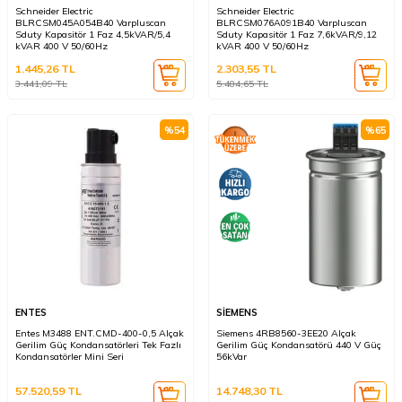
Schneider Electric
Schneider Electric
BLRCSM045A054B40 Varpluscan
BLRCSM076A091B40 Varpluscan
Sduty Kapasitör 1 Faz 4,5kVAR/5,4
Sduty Kapasitör 1 Faz 7,6kVAR/9,12
kVAR 400 V 50/60Hz
kVAR 400 V 50/60Hz
1.445,26
TL
2.303,55
TL
3.441,09
TL
5.484,65
TL
%
54
%
65
ENTES
SİEMENS
Entes M3488 ENT.CMD-400-0,5 Alçak
Siemens 4RB8560-3EE20 Alçak
Gerilim Güç Kondansatörleri Tek Fazlı
Gerilim Güç Kondansatörü 440 V Güç
Kondansatörler Mini Seri
56kVar
57.520,59
TL
14.748,30
TL