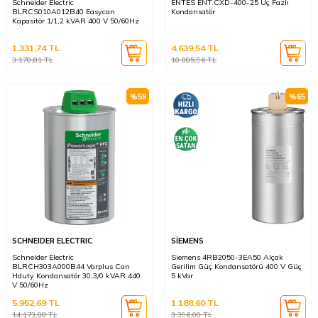
Schneider Electric
ENTES ENT.CXD-400-25 Üç Fazlı
BLRCS010A012B40 Easycan
Kondansatör
Kapasitör 1/1,2 kVAR 400 V 50/60Hz
1.331,74
TL
4.639,54
TL
3.170,81
TL
10.085,96
TL
%
58
%
65
SCHNEIDER ELECTRIC
SİEMENS
Schneider Electric
Siemens 4RB2050-3EA50 Alçak
BLRCH303A000B44 Varplus Can
Gerilim Güç Kondansatörü 400 V Güç
Hduty Kondansatör 30,3/0 kVAR 440
5 kVar
V 50/60Hz
5.952,69
TL
1.188,60
TL
14.173,08
TL
3.396,00
TL