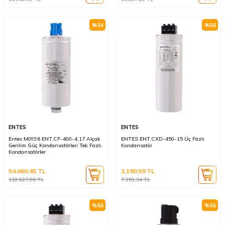
%
54
%
56
ENTES
ENTES
Entes M0996 ENT.CF-400-4,17 Alçak
ENTES ENT.CXD-450-15 Üç Fazlı
Gerilim Güç Kondansatörleri Tek Fazlı
Kondansatör
Kondansatörler
54.660,45
TL
3.190,59
TL
118.827,06
TL
7.251,34
TL
%
56
%
56