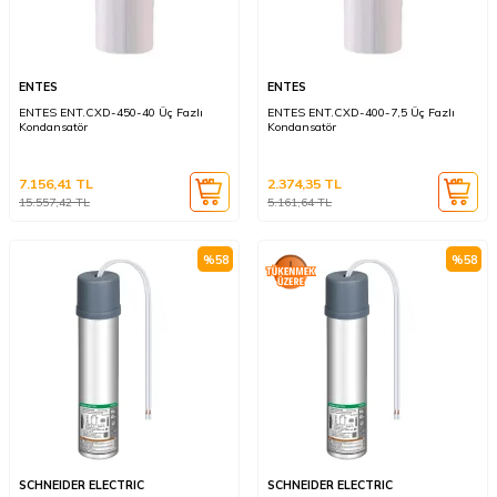
ENTES
ENTES
ENTES ENT.CXD-450-40 Üç Fazlı
ENTES ENT.CXD-400-7,5 Üç Fazlı
Kondansatör
Kondansatör
7.156,41
TL
2.374,35
TL
15.557,42
TL
5.161,64
TL
%
58
%
58
SCHNEIDER ELECTRIC
SCHNEIDER ELECTRIC