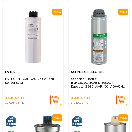
%
54
%
63
ENTES
SCHNEIDER ELECTRIC
ENTES ENT.CXD-450-25 Üç Fazlı
Schneider Electric
Kondansatör
BLRCS250A300B40 Easycan
Kapasitör 25/30 kVAR 400 V 50/60Hz
4.639,54
TL
3.336,67
TL
10.085,96
TL
9.018,03
TL
%
54
%
65