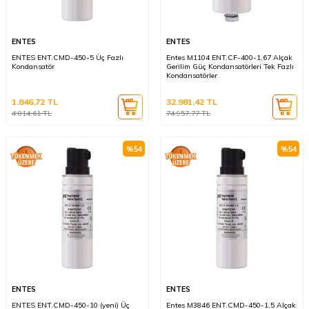
ENTES
ENTES
ENTES ENT.CMD-450-5 Üç Fazlı
Entes M1104 ENT.CF-400-1,67 Alçak
Kondansatör
Gerilim Güç Kondansatörleri Tek Fazlı
Kondansatörler
1.846,72
TL
32.981,42
TL
4.014,61
TL
74.957,77
TL
%
54
%
54
ENTES
ENTES
ENTES ENT.CMD-450-10 (yeni) Üç
Entes M3846 ENT.CMD-450-1,5 Alçak