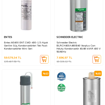
ENTES
SCHNEIDER ELECTRIC
Entes M3490 ENT.CMD-400-1,5 Alçak
Schneider Electric
Gerilim Güç Kondansatörleri Tek Fazlı
BLRCH400A480B40 Varplus Can
Kondansatörler Mini Seri
Hduty Kondansatör 40/48 kVAR 400 V
50/60Hz
59.579,34
TL
7.696,97
TL
135.407,58
TL
18.326,12
TL
%
63
%
65