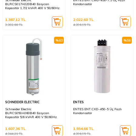
Schneider Electric
ENTES ENT.CMD-450-7,5 Üç Fazlı
BLRCS017A020B40 Easycan
Kondansatör
Kapasitör 1,7/2 kVAR 400 V 50/60Hz
1.387,12
TL
2.022,60
TL
3.302,66
TL
4.396,95
TL
%
63
%
56
SCHNEIDER ELECTRIC
ENTES
Schneider Electric
ENTES ENT.CXD-450-5 Üç Fazlı
BLRCS050A060B40 Easycan
Kondansatör
Kapasitör 5/6 kVAR 400 V 50/60Hz
1.607,36
TL
1.934,66
TL
4.344,21
TL
4.396,95
TL