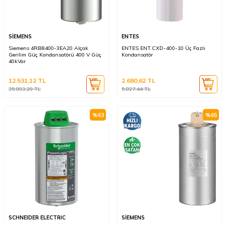
SİEMENS
ENTES
Siemens 4RB8400-3EA20 Alçak
ENTES ENT.CXD-400-10 Üç Fazlı
Gerilim Güç Kondansatörü 400 V Güç
Kondansatör
40kVar
12.531,12
TL
2.680,62
TL
35.803,20
TL
5.827,44
TL
%
63
%
65
SCHNEIDER ELECTRIC
SİEMENS