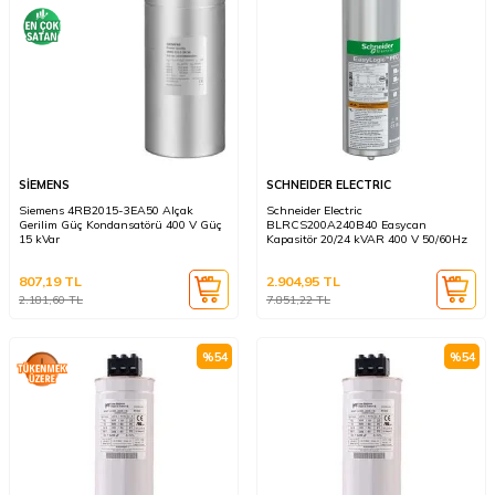
SİEMENS
SCHNEIDER ELECTRIC
Siemens 4RB2015-3EA50 Alçak
Schneider Electric
Gerilim Güç Kondansatörü 400 V Güç
BLRCS200A240B40 Easycan
15 kVar
Kapasitör 20/24 kVAR 400 V 50/60Hz
807,19
TL
2.904,95
TL
2.181,60
TL
7.851,22
TL
%
54
%
54