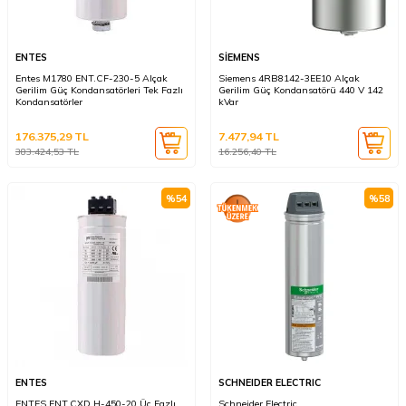
ENTES
SİEMENS
Entes M1780 ENT.CF-230-5 Alçak
Siemens 4RB8142-3EE10 Alçak
Gerilim Güç Kondansatörleri Tek Fazlı
Gerilim Güç Kondansatörü 440 V 142
Kondansatörler
kVar
176.375,29
TL
7.477,94
TL
383.424,53
TL
16.256,40
TL
%
54
%
58
ENTES
SCHNEIDER ELECTRIC
ENTES ENT.CXD.H-450-20 Üç Fazlı
Schneider Electric