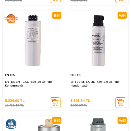
9.077,36
TL
4.131,60
TL
%
54
%
54
ENTES
ENTES
ENTES ENT.CXD-525-25 Üç Fazlı
ENTES ENT.CMD-450-2,5 Üç Fazlı
Kondansatör
Kondansatör
5.336,99
TL
1.361,54
TL
11.602,15
TL
2.959,87
TL
%
63
%
63