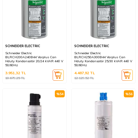
SCHNEIDER ELECTRIC
SCHNEIDER ELECTRIC
Schneider Electric
Schneider Electric
BLRCH200A240B44 Varplus Can
BLRCH250A300B44 Varplus Can
Hduty Kondansatör 20/24 kVAR 440 V
Hduty Kondansatör 25/30 kVAR 440 V
50/60Hz
50/60Hz
3.951,32
TL
4.487,92
TL
10.679,25
TL
12.129,52
TL
%
54
%
56