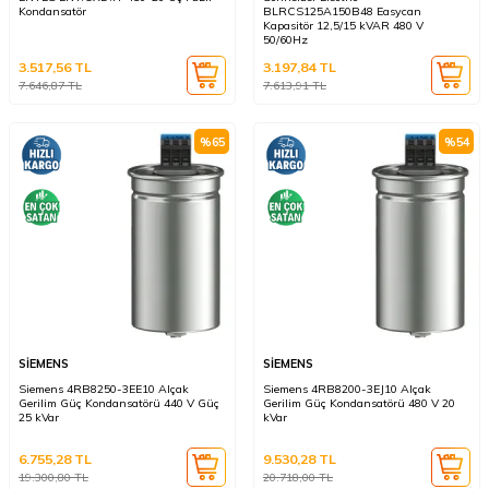
Kondansatör
BLRCS125A150B48 Easycan
Kapasitör 12,5/15 kVAR 480 V
50/60Hz
3.517,56
TL
3.197,84
TL
7.646,87
TL
7.613,91
TL
%
65
%
54
SİEMENS
SİEMENS
Siemens 4RB8250-3EE10 Alçak
Siemens 4RB8200-3EJ10 Alçak
Gerilim Güç Kondansatörü 440 V Güç
Gerilim Güç Kondansatörü 480 V 20
25 kVar
kVar
6.755,28
TL
9.530,28
TL
19.300,80
TL
20.718,00
TL