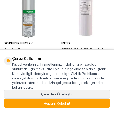
SCHNEIDER ELECTRIC
ENTES
Schneider Electric
ENTES ENT.CXD-525-20 Üç Fazlı
BLRCS250A300B44 Easycan
Kondansatör
Kondansatör 25/30 kVAR 440 V
Çerez Kullanımı
50/60Hz
Kişisel verileriniz, hizmetlerimizin daha iyi bir şekilde
3.970,31
TL
4.791,16
TL
sunulması için mevzuata uygun bir şekilde toplanıp işlenir.
9.453,11
TL
10.415,56
TL
Konuyla ilgili detaylı bilgi almak için Gizlilik Politikamızı
inceleyebilirsiniz.
Reddet
seçeneğine tıklamanız halinde
yalnızca internet sitemizin çalışması için gerekli çerezler
%
54
%
54
kullanılacaktır.
Çerezleri Özelleştir
Hepsini Kabul Et
Anasayfa
Favoriler
Sepet
Hesabım
Kategoriler