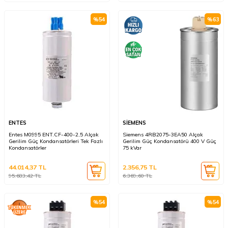
%
54
%
63
ENTES
SİEMENS
Entes M0995 ENT.CF-400-2,5 Alçak
Siemens 4RB2075-3EA50 Alçak
Gerilim Güç Kondansatörleri Tek Fazlı
Gerilim Güç Kondansatörü 400 V Güç
Kondansatörler
75 kVar
44.014,37
TL
2.356,75
TL
95.683,42
TL
6.369,60
TL
%
54
%
54