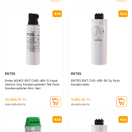
%
56
%
54
ENTES
ENTES
Entes M3492 ENT.CMD-400-5 Alçak
ENTES ENT.CXD-450-50 Üç Fazlı
Gerilim Güç Kondansatörleri Tek Fazlı
Kondansatör
Kondansatörler Mini Seri
92.560,75
TL
9.491,35
TL
210.365,35
TL
20.633,36
TL
%
58
%
54