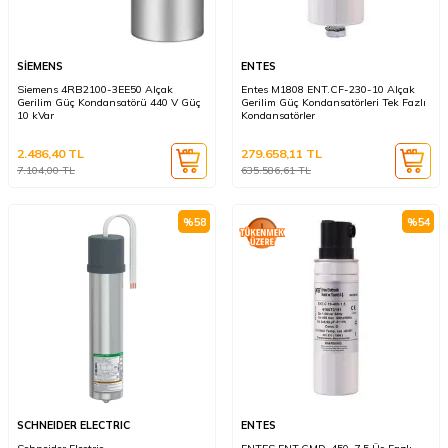
SİEMENS
ENTES
Siemens 4RB2100-3EE50 Alçak
Entes M1808 ENT.CF-230-10 Alçak
Gerilim Güç Kondansatörü 440 V Güç
Gerilim Güç Kondansatörleri Tek Fazlı
10 kVar
Kondansatörler
2.486,40
TL
279.658,11
TL
7.104,00
TL
635.586,61
TL
%
58
%
54
SCHNEIDER ELECTRIC
ENTES