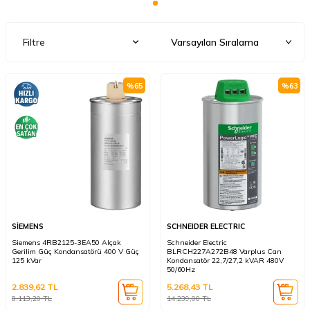
Filtre
%
65
%
63
SİEMENS
SCHNEIDER ELECTRIC
Siemens 4RB2125-3EA50 Alçak
Schneider Electric
Gerilim Güç Kondansatörü 400 V Güç
BLRCH227A272B48 Varplus Can
125 kVar
Kondansatör 22,7/27,2 kVAR 480V
50/60Hz
2.839,62
TL
5.268,43
TL
8.113,20
TL
14.239,00
TL