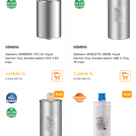
SİEMENS
SİEMENS
Siemens 4RB8083-3FC10 Alçak
Siemens 4RB2075-3EE50 Alçak
Gerilim Güç Kondansatörü 525 V 83
Gerilim Güç Kondansatörü 440 V Güç
kVar
75 kVar
4.278,55
TL
2.229,36
TL
9.301,20
TL
6.369,60
TL
%
65
%
56