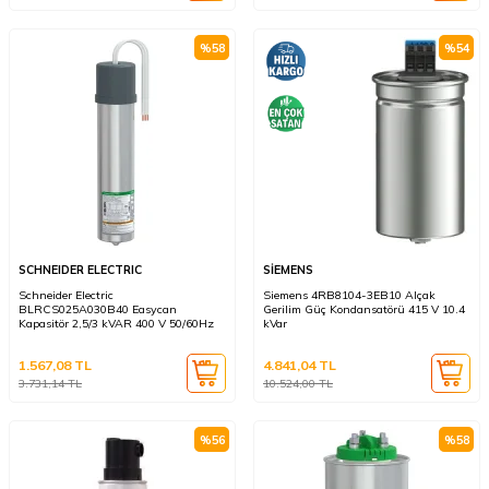
%
58
%
54
SCHNEIDER ELECTRIC
SİEMENS
Schneider Electric
Siemens 4RB8104-3EB10 Alçak
BLRCS025A030B40 Easycan
Gerilim Güç Kondansatörü 415 V 10.4
Kapasitör 2,5/3 kVAR 400 V 50/60Hz
kVar
1.567,08
TL
4.841,04
TL
3.731,14
TL
10.524,00
TL
%
56
%
58