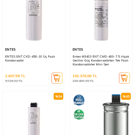
ENTES
ENTES
ENTES ENT.CXD-450-10 Üç Fazlı
Entes M3493 ENT.CMD-400-7,5 Alçak
Kondansatör
Gerilim Güç Kondansatörleri Tek Fazlı
Kondansatörler Mini Seri
2.607,58
TL
101.376,06
TL
5.926,32
TL
230.400,15
TL
%
54
%
65