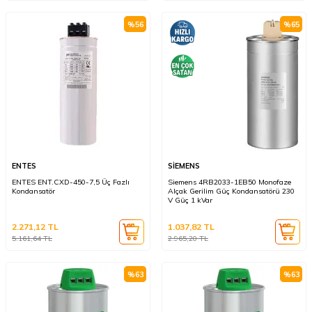
%
56
%
65
ENTES
SİEMENS
ENTES ENT.CXD-450-7,5 Üç Fazlı
Siemens 4RB2033-1EB50 Monofaze
Kondansatör
Alçak Gerilim Güç Kondansatörü 230
V Güç 1 kVar
2.271,12
TL
1.037,82
TL
5.161,64
TL
2.965,20
TL
%
63
%
63