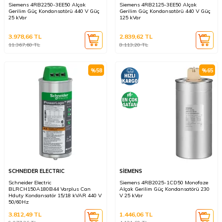
Siemens 4RB2250-3EE50 Alçak
Siemens 4RB2125-3EE50 Alçak
Gerilim Güç Kondansatörü 440 V Güç
Gerilim Güç Kondansatörü 440 V Güç
25 kVar
125 kVar
3.978,66
TL
2.839,62
TL
11.367,60
TL
8.113,20
TL
%
58
%
65
SCHNEIDER ELECTRIC
SİEMENS
Schneider Electric
Siemens 4RB2025-1CD50 Monofaze
BLRCH150A180B44 Varplus Can
Alçak Gerilim Güç Kondansatörü 230
Hduty Kondansatör 15/18 kVAR 440 V
V 25 kVar
50/60Hz
3.812,49
TL
1.446,06
TL