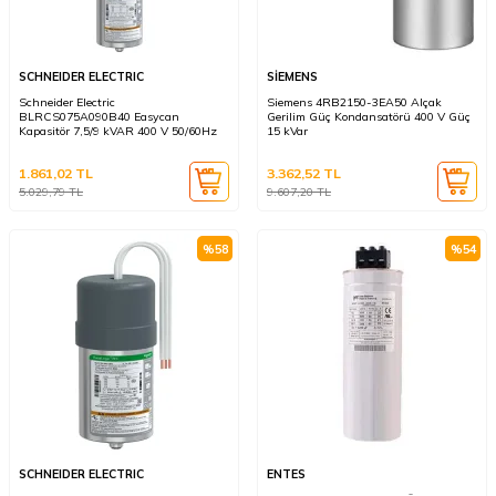
SCHNEIDER ELECTRIC
SİEMENS
Schneider Electric
Siemens 4RB2150-3EA50 Alçak
BLRCS075A090B40 Easycan
Gerilim Güç Kondansatörü 400 V Güç
Kapasitör 7,5/9 kVAR 400 V 50/60Hz
15 kVar
1.861,02
TL
3.362,52
TL
5.029,79
TL
9.607,20
TL
%
58
%
54
SCHNEIDER ELECTRIC
ENTES