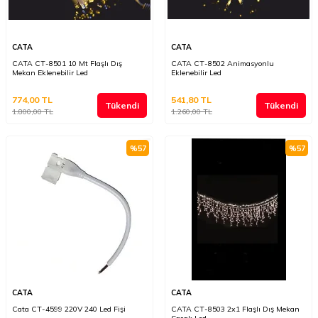
CATA
CATA
CATA CT-8501 10 Mt Flaşlı Dış
CATA CT-8502 Animasyonlu
Mekan Eklenebilir Led
Eklenebilir Led
774,00
TL
541,80
TL
Tükendi
Tükendi
1.800,00
TL
1.260,00
TL
%
57
%
57
CATA
CATA
Cata CT-4599 220V 240 Led Fişi
CATA CT-8503 2x1 Flaşlı Dış Mekan