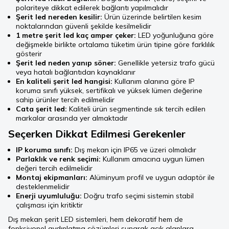
polariteye dikkat edilerek bağlantı yapılmalıdır
Şerit led nereden kesilir:
Ürün üzerinde belirtilen kesim
noktalarından güvenli şekilde kesilmelidir
1 metre şerit led kaç amper çeker:
LED yoğunluğuna göre
değişmekle birlikte ortalama tüketim ürün tipine göre farklılık
gösterir
Şerit led neden yanıp söner:
Genellikle yetersiz trafo gücü
veya hatalı bağlantıdan kaynaklanır
En kaliteli şerit led hangisi:
Kullanım alanına göre IP
koruma sınıfı yüksek, sertifikalı ve yüksek lümen değerine
sahip ürünler tercih edilmelidir
Cata şerit led:
Kaliteli ürün segmentinde sık tercih edilen
markalar arasında yer almaktadır
Seçerken Dikkat Edilmesi Gerekenler
IP koruma sınıfı:
Dış mekan için IP65 ve üzeri olmalıdır
Parlaklık ve renk seçimi:
Kullanım amacına uygun lümen
değeri tercih edilmelidir
Montaj ekipmanları:
Alüminyum profil ve uygun adaptör ile
desteklenmelidir
Enerji uyumluluğu:
Doğru trafo seçimi sistemin stabil
çalışması için kritiktir
Dış mekan şerit LED sistemleri, hem dekoratif hem de
fonksiyonel aydınlatma çözümleri sunarak açık alanlara