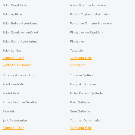
Solar Projektörler
Avuç Taşlama Makineleri
Solar Aplikler
Büyük Taşlama Makineleri
Solar Bahçe Aydınlatma
Polisaj ve Zımpara Makineleri
Solar Sokak Armatürleri
Planyalar ve Bıçakları
Solar Kamp Aydınlatma
Planyalar
Solar Lamba
Testereler
Tümünü Gör
Tümünü Gör
Şalt Malzemeleri
Şalterler
Pano ve Aksesuarları
Transfer Şalteri
Kondansatörler
Kompakt Şalterler
Kontaktörler
Motor Koruma Şalterleri
Kutu - Kasa ve Buatlar
Pako Şalterler
Sigortalar
Sınır Şalterler
Şalt Aksesuarlar
Yardımcı Donanımlar
Tümünü Gör
Tümünü Gör