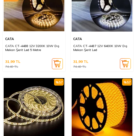
CATA
CATA
CATA CT-4488 12V 3200K 10W Dış
CATA CT-4487 12V 6400K 10W Dış
Mekan Şerit Led 5 Metre
Mekan Şerit Led
31,99
TL
31,99
TL
74,40
TL
74,40
TL
%
57
%
57