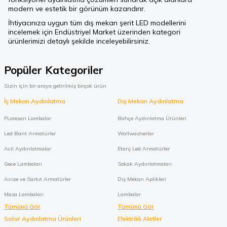
modern ve estetik bir görünüm kazandırır.
İhtiyacınıza uygun tüm dış mekan şerit LED modellerini
incelemek için
Endüstriyel Market
üzerinden kategori
ürünlerimizi detaylı şekilde inceleyebilirsiniz.
Popüler Kategoriler
Sizin için bir araya getirilmiş birçok ürün
İç Mekan Aydınlatma
Dış Mekan Aydınlatma
FLoresan Lambalar
Bahçe Aydınlatma Ürünleri
Led Bant Armatürler
Wallwasherlar
Acil Aydınlatmalar
Etanj Led Armatürler
Gece Lambaları
Sokak Aydınlatmaları
Avize ve Sarkıt Armatürler
Dış Mekan Aplikleri
Masa Lambaları
Lambalar
Tümünü Gör
Tümünü Gör
Solar Aydınlatma Ürünleri
Elektrikli Aletler