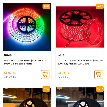
%
57
%
57
NOAS
CATA
Noas YL50-5109 RGB Şerit Led 12V
CATA CT-4550 Kırmızı Renk Şerit Led
5050 Dış Mekan 5 Metre
220V Dış Mekan 100 Metre
61,92
TL
33,54
TL
144,00
TL
78,00
TL
%
57
%
57