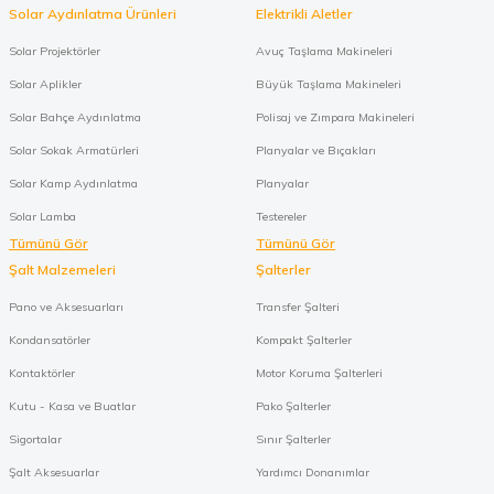
Solar Aydınlatma Ürünleri
Elektrikli Aletler
Solar Projektörler
Avuç Taşlama Makineleri
Solar Aplikler
Büyük Taşlama Makineleri
Solar Bahçe Aydınlatma
Polisaj ve Zımpara Makineleri
Solar Sokak Armatürleri
Planyalar ve Bıçakları
Solar Kamp Aydınlatma
Planyalar
Solar Lamba
Testereler
Tümünü Gör
Tümünü Gör
Şalt Malzemeleri
Şalterler
Pano ve Aksesuarları
Transfer Şalteri
Kondansatörler
Kompakt Şalterler
Kontaktörler
Motor Koruma Şalterleri
Kutu - Kasa ve Buatlar
Pako Şalterler
Sigortalar
Sınır Şalterler
Şalt Aksesuarlar
Yardımcı Donanımlar