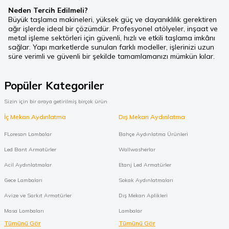
Neden Tercih Edilmeli?
Büyük taşlama makineleri, yüksek güç ve dayanıklılık gerektiren
ağır işlerde ideal bir çözümdür. Profesyonel atölyeler, inşaat ve
metal işleme sektörleri için güvenli, hızlı ve etkili taşlama imkânı
sağlar. Yapı marketlerde sunulan farklı modeller, işlerinizi uzun
süre verimli ve güvenli bir şekilde tamamlamanızı mümkün kılar.
Popüler Kategoriler
Sizin için bir araya getirilmiş birçok ürün
İç Mekan Aydınlatma
Dış Mekan Aydınlatma
FLoresan Lambalar
Bahçe Aydınlatma Ürünleri
Led Bant Armatürler
Wallwasherlar
Acil Aydınlatmalar
Etanj Led Armatürler
Gece Lambaları
Sokak Aydınlatmaları
Avize ve Sarkıt Armatürler
Dış Mekan Aplikleri
Masa Lambaları
Lambalar
Tümünü Gör
Tümünü Gör