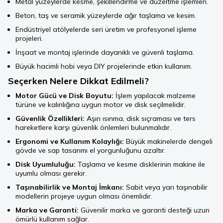
Metal yüzeylerde kesme, şekillendirme ve düzeltme işlemleri.
Beton, taş ve seramik yüzeylerde ağır taşlama ve kesim.
Endüstriyel atölyelerde seri üretim ve profesyonel işleme
projeleri.
İnşaat ve montaj işlerinde dayanıklı ve güvenli taşlama.
Büyük hacimli hobi veya DIY projelerinde etkin kullanım.
Seçerken Nelere Dikkat Edilmeli?
Motor Gücü ve Disk Boyutu:
İşlem yapılacak malzeme
türüne ve kalınlığına uygun motor ve disk seçilmelidir.
Güvenlik Özellikleri:
Aşırı ısınma, disk sıçraması ve ters
hareketlere karşı güvenlik önlemleri bulunmalıdır.
Ergonomi ve Kullanım Kolaylığı:
Büyük makinelerde dengeli
gövde ve sap tasarımı el yorgunluğunu azaltır.
Disk Uyumluluğu:
Taşlama ve kesme disklerinin makine ile
uyumlu olması gerekir.
Taşınabilirlik ve Montaj İmkanı:
Sabit veya yarı taşınabilir
modellerin projeye uygun olması önemlidir.
Marka ve Garanti:
Güvenilir marka ve garanti desteği uzun
ömürlü kullanım sağlar.