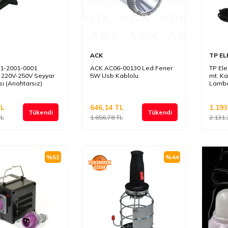
ACK
TP EL
1-2001-0001
ACK AC06-00130 Led Fener
TP Ele
 220V-250V Seyyar
5W Usb Kablolu
mt. Ka
ı (Anahtarsız)
Lamb
L
646,14
TL
1.193
Tükendi
Tükendi
L
1.656,78
TL
2.131,
%
51
%
44