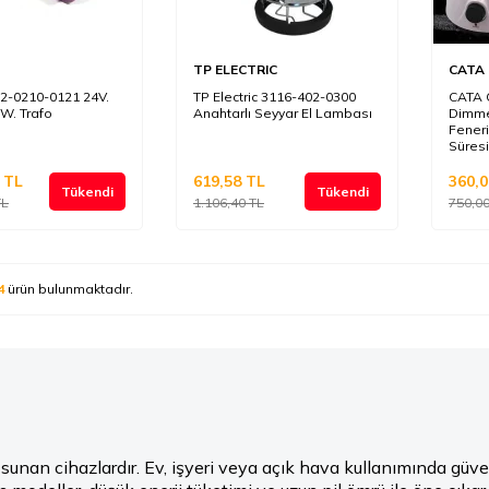
TP ELECTRIC
CATA
2-0210-0121 24V.
TP Electric 3116-402-0300
CATA C
0W. Trafo
Anahtarlı Seyyar El Lambası
Dimme
Feneri
Süresi
TL
619,58
TL
360,0
Tükendi
Tükendi
L
1.106,40
TL
750,0
4
ürün bulunmaktadır.
sunan cihazlardır. Ev, işyeri veya açık hava kullanımında güvenli