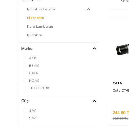
Işıldak ve Fenerler
El Fenerleri
Kafa Lambaları
Işıldaklar
Marka
ACK
BEMİS
CATA
NOAS
CATA
TP ELECTRIC
Cata CT-8
Güç
1 W
244,80
T
5 W
510,00
TL