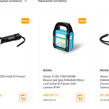
Tükenenleri Gösterme
%
52
%
50
NOAS
NOAS
025 Atak El Feneri
Noas YL05-7000 6500K
Noas 
Beyaz Işık Şarj Edilebilir Bitez
Edileb
Led Solar El Feneri 300
Zoom+
Lümen IP44
Süresi
L
480,00
TL
87,00
960,00
TL
174,0