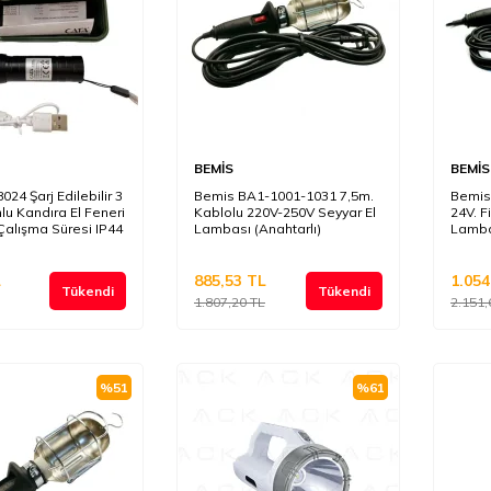
BEMİS
BEMİS
24 Şarj Edilebilir 3
Bemis BA1-1001-1031 7,5m.
Bemis
lu Kandıra El Feneri
Kablolu 220V-250V Seyyar El
24V. F
Çalışma Süresi IP44
Lambası (Anahtarlı)
Lambas
L
885,53
TL
1.054
Tükendi
Tükendi
1.807,20
TL
2.151,
%
51
%
61