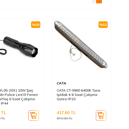
%
50
%
52
CATA
YL05-2031 10W Şarj
CATA CT-9960 6400K Tuna
ilir Police Led El Feneri
Işıldak 4-6 Saat Çalışma
Flaş 6 Saat Çalışma
Süresi IP20
 IP44
TL
417,60
TL
0
TL
870,00
TL