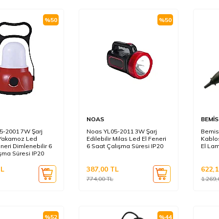
%
50
%
50
NOAS
BEMİS
5-2001 7W Şarj
Noas YL05-2011 3W Şarj
Bemis
r Yakamoz Led
Edilebilir Milas Led El Feneri
Kablo
neri Dimlenebilir 6
6 Saat Çalışma Süresi IP20
El Lam
şma Süresi IP20
L
387,00
TL
622,1
774,00
TL
1.269,
%
52
%
44