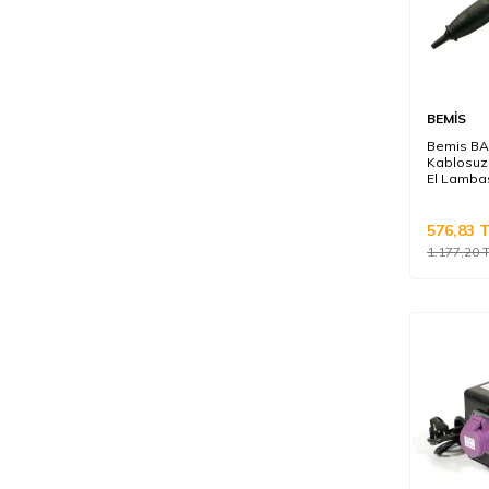
BEMİS
Bemis BA
Kablosuz
El Lambas
576,83
T
1.177,20
T