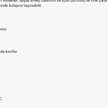
modeller, düşük enerji tüketimi ve uzun pil ömrü ile öne çıkar
inde kolayca taşınabilir.
resi
mda konfor
: