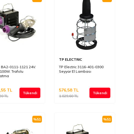
TP ELECTRIC
 BA2-0111-1121 24V.
TP Electric 3116-401-0300
ı 100W. Trafolu
Seyyar El Lambası
latma
,55
TL
576,58
TL
Tükendi
Tükendi
20
TL
1.029,60
TL
%
51
%
51