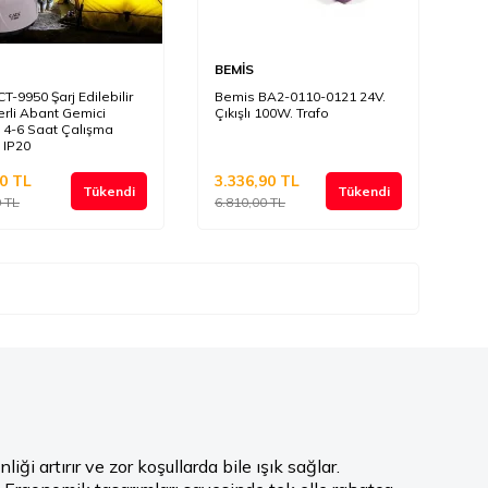
BEMİS
T-9950 Şarj Edilebilir
Bemis BA2-0110-0121 24V.
rli Abant Gemici
Çıkışlı 100W. Trafo
 4-6 Saat Çalışma
 IP20
0
TL
3.336,90
TL
Tükendi
Tükendi
0
TL
6.810,00
TL
ği artırır ve zor koşullarda bile ışık sağlar.