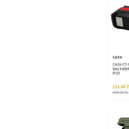
CATA
CATA CT-
Şarj Edile
IP20
311,04
T
648,00
TL