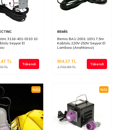
ECTRIC
BEMİS
ctric 3116-401-0310 10
Bemis BA1-2001-1031 7,5m.
blolu Seyyar El
Kablolu 220V-250V Seyyar El
ası
Lambası (Anahtarsız)
,47
TL
834,37
TL
Tükendi
Tükendi
20
TL
1.702,80
TL
%
52
%
51