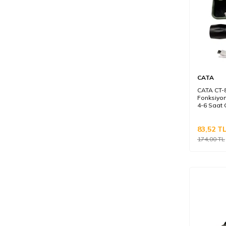
CATA
CATA CT-80
Fonksiyon
4-6 Saat 
83,52
T
174,00
TL