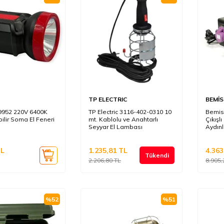
TP ELECTRIC
BEMİS
9952 220V 6400K
TP Electric 3116-402-0310 10
Bemis
bilir Soma El Feneri
mt. Kablolu ve Anahtarlı
Çıkışl
Seyyar El Lambası
Aydın
L
1.235,81
TL
4.363
Tükendi
2.206,80
TL
8.905,
%
52
%
51