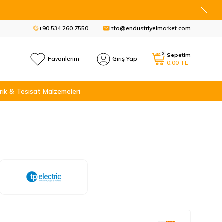
+90 534 260 7550
info@endustriyelmarket.com
0
Sepetim
Favorilerim
Giriş Yap
0,00
TL
rik & Tesisat Malzemeleri