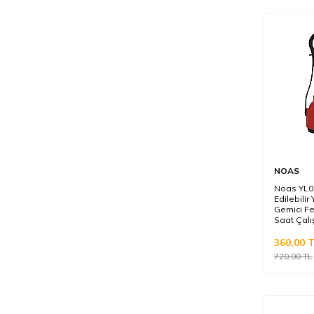
NOAS
Noas YL0
Edilebili
Gemici Fe
Saat Çalı
360,00
T
720,00
TL