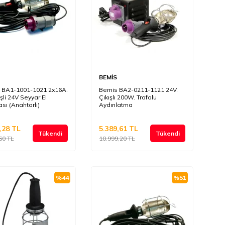
BEMİS
 BA1-1001-1021 2x16A.
Bemis BA2-0211-1121 24V.
işli 24V Seyyar El
Çıkışlı 200W. Trafolu
ı (Anahtarlı)
Aydınlatma
,28
TL
5.389,61
TL
Tükendi
Tükendi
60
TL
10.999,20
TL
%
44
%
51