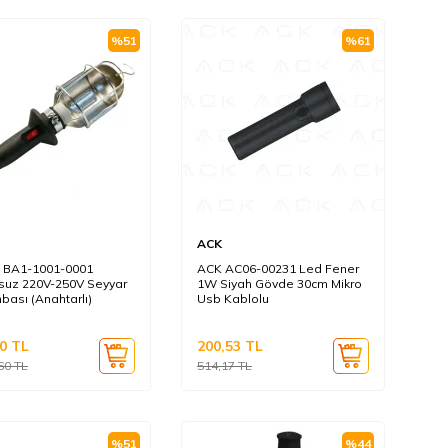
%
51
%
61
ACK
 BA1-1001-0001
ACK AC06-00231 Led Fener
suz 220V-250V Seyyar
1W Siyah Gövde 30cm Mikro
bası (Anahtarlı)
Usb Kablolu
0
TL
200,53
TL
60
TL
514,17
TL
%
51
%
44