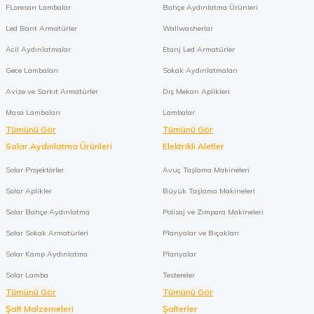
FLoresan Lambalar
Bahçe Aydınlatma Ürünleri
Led Bant Armatürler
Wallwasherlar
Acil Aydınlatmalar
Etanj Led Armatürler
Gece Lambaları
Sokak Aydınlatmaları
Avize ve Sarkıt Armatürler
Dış Mekan Aplikleri
Masa Lambaları
Lambalar
Tümünü Gör
Tümünü Gör
Solar Aydınlatma Ürünleri
Elektrikli Aletler
Solar Projektörler
Avuç Taşlama Makineleri
Solar Aplikler
Büyük Taşlama Makineleri
Solar Bahçe Aydınlatma
Polisaj ve Zımpara Makineleri
Solar Sokak Armatürleri
Planyalar ve Bıçakları
Solar Kamp Aydınlatma
Planyalar
Solar Lamba
Testereler
Tümünü Gör
Tümünü Gör
Şalt Malzemeleri
Şalterler