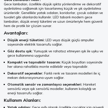
Gece lambaları, özellikle düşük ışıkta yönlendirme ve dekoratif
aydınlatma sağlamak için tasarlanmış küçük ve şık aydınlatma
ürünleridir. Genellikle yatak odaları, koridorlar, çocuk odaları ve
tuvalet gibi alanlarda kullanılır. LED tabanlı modern gece
lambaları, düşük enerji tüketimi ve uzun ömürleriyle hem güvenli
hem de pratik bir çözüm sunar.
Avantajları:
Düşük enerji tüketimi:
LED veya düşük güçlü ampuller
sayesinde elektrik tasarrufu sağlar.
Göz dostu ışık:
Yumuşak ve rahatsız etmeyen ışık ile uyku ve
gece kullanımına uygundur.
Kompakt ve taşınabilir tasarım:
Küçük boyutları sayesinde
her alana rahatlıkla monte edilebilir veya taşınabilir.
Dekoratif seçenekler:
Farklı renk ve tasarım modelleri ile iç
mekan dekorasyonuna uyum sağlar.
Otomatik sensör ve zamanlayıcı seçenekleri:
Hareket
sensörlü veya ışık sensörlü modeller, kullanım kolaylığı ve
enerji tasarrufu sağlar.
Kullanım Alanları:
Yatak odaları:
Gece ışığı olarak özellikle çocuklar için güvenli