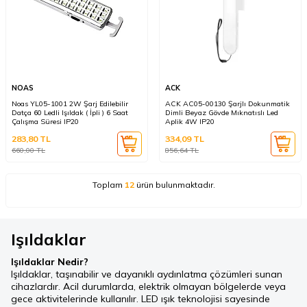
NOAS
ACK
Noas YL05-1001 2W Şarj Edilebilir
ACK AC05-00130 Şarjlı Dokunmatik
Datça 60 Ledli Işıldak ( İpli ) 6 Saat
Dimli Beyaz Gövde Mıknatıslı Led
Çalışma Süresi IP20
Aplik 4W IP20
283,80
TL
334,09
TL
660,00
TL
856,64
TL
Toplam
12
ürün bulunmaktadır.
Işıldaklar
Işıldaklar Nedir?
Işıldaklar, taşınabilir ve dayanıklı aydınlatma çözümleri sunan
cihazlardır. Acil durumlarda, elektrik olmayan bölgelerde veya
gece aktivitelerinde kullanılır. LED ışık teknolojisi sayesinde