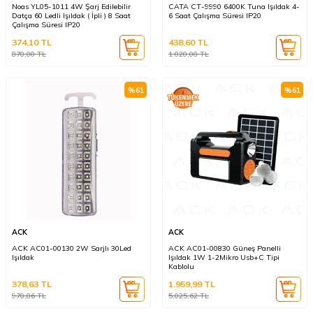
Noas YL05-1011 4W Şarj Edilebilir
CATA CT-9990 6400K Tuna Işıldak 4-
Datça 60 Ledli Işıldak ( İpli ) 8 Saat
6 Saat Çalışma Süresi IP20
Çalışma Süresi IP20
374,10
TL
438,60
TL
870,00
TL
1.020,00
TL
%
61
%
61
ACK
ACK
ACK AC01-00130 2W Sarjlı 30Led
ACK AC01-00830 Güneş Panelli
Işıldak
Işıldak 1W 1-2Mikro Usb+C Tipi
Kablolu
378,63
TL
1.959,99
TL
970,86
TL
5.025,62
TL