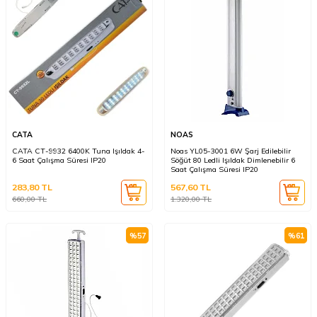
CATA
NOAS
CATA CT-9932 6400K Tuna Işıldak 4-
Noas YL05-3001 6W Şarj Edilebilir
6 Saat Çalışma Süresi IP20
Söğüt 80 Ledli Işıldak Dimlenebilir 6
Saat Çalışma Süresi IP20
283,80
TL
567,60
TL
660,00
TL
1.320,00
TL
%
57
%
61