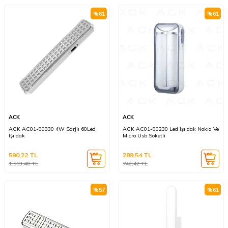
%
61
%
61
ACK
ACK
ACK AC01-00330 4W Sarjlı 60Led
ACK AC01-00230 Led Işıldak Nokıa Ve
Işıldak
Mıcro Usb Soketli
590,22
TL
289,54
TL
1.513,40
TL
742,42
TL
%
57
%
61