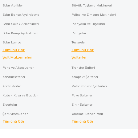
Solar Aplikler
Büyük Taşlama Makineleri
Solar Bahçe Aydınlatma
Polisaj ve Zımpara Makineleri
Solar Sokak Armatürleri
Planyalar ve Bıçakları
Solar Kamp Aydınlatma
Planyalar
Solar Lamba
Testereler
Tümünü Gör
Tümünü Gör
Şalt Malzemeleri
Şalterler
Pano ve Aksesuarları
Transfer Şalteri
Kondansatörler
Kompakt Şalterler
Kontaktörler
Motor Koruma Şalterleri
Kutu - Kasa ve Buatlar
Pako Şalterler
Sigortalar
Sınır Şalterler
Şalt Aksesuarlar
Yardımcı Donanımlar
Tümünü Gör
Tümünü Gör