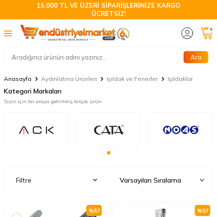
15.000 TL VE ÜZERİ SİPARİŞLERİNİZE KARGO
ÜCRETSİZ!
0
Ara
Anasayfa
Aydınlatma Ürünleri
Işıldak ve Fenerler
Işıldaklar
Kategori Markaları
Sizin için bir araya getirilmiş birçok ürün
Filtre
%
57
%
57