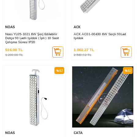
NOAS
ACK
Noas YL05-1021 6W Şarj Edilebilir
ACK AC01-00430 6W Sarjlı 90Led
Datça 90 Ledli Işıldak ( İpli ) 10 Saat
Işıldak
Çalışma Süresi IP20
516,00
TL
1.002,27
TL
1.200,00
TL
2.569,92
TL
%
57
%
57
NOAS
CATA