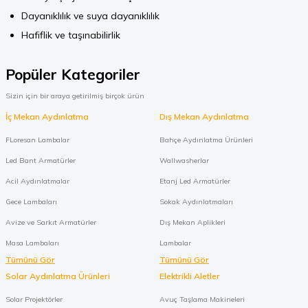
Dayanıklılık ve suya dayanıklılık
Hafiflik ve taşınabilirlik
Popüler Kategoriler
Sizin için bir araya getirilmiş birçok ürün
İç Mekan Aydınlatma
Dış Mekan Aydınlatma
FLoresan Lambalar
Bahçe Aydınlatma Ürünleri
Led Bant Armatürler
Wallwasherlar
Acil Aydınlatmalar
Etanj Led Armatürler
Gece Lambaları
Sokak Aydınlatmaları
Avize ve Sarkıt Armatürler
Dış Mekan Aplikleri
Masa Lambaları
Lambalar
Tümünü Gör
Tümünü Gör
Solar Aydınlatma Ürünleri
Elektrikli Aletler
Solar Projektörler
Avuç Taşlama Makineleri