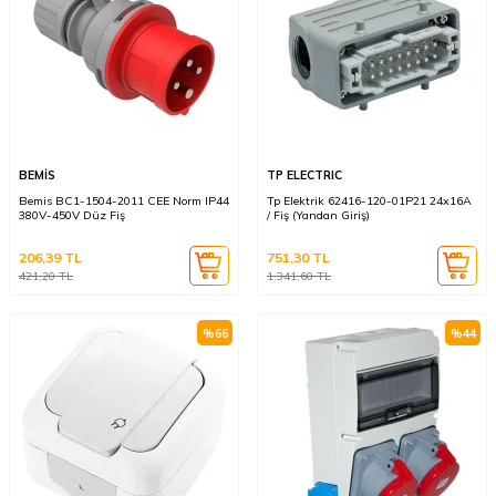
BEMİS
TP ELECTRIC
Bemis BC1-1504-2011 CEE Norm IP44
Tp Elektrik 62416-120-01P21 24x16A
380V-450V Düz Fiş
/ Fiş (Yandan Giriş)
206,39
TL
751,30
TL
421,20
TL
1.341,60
TL
%
66
%
44