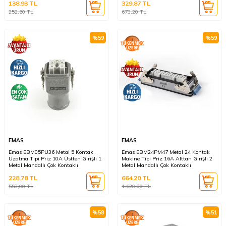
138,93
TL
329,87
TL
252,60
TL
673,20
TL
%
59
%
59
EMAS
EMAS
Emas EBM05PU36 Metal 5 Kontak
Emas EBM24PM47 Metal 24 Kontak
Uzatma Tipi Priz 10A Üstten Girişli 1
Makine Tipi Priz 16A Alttan Girişli 2
Metal Mandallı Çok Kontaklı
Metal Mandallı Çok Kontaklı
228,78
TL
664,20
TL
558,00
TL
1.620,00
TL
%
58
%
51