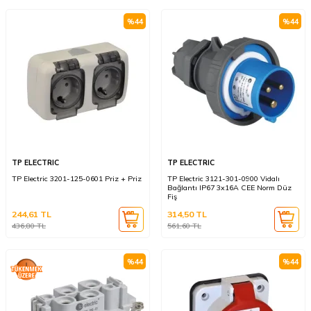
%
44
%
44
TP ELECTRIC
TP ELECTRIC
TP Electric 3201-125-0601 Priz + Priz
TP Electric 3121-301-0900 Vidalı
Bağlantı IP67 3x16A CEE Norm Düz
Fiş
244,61
TL
314,50
TL
436,80
TL
561,60
TL
%
44
%
44