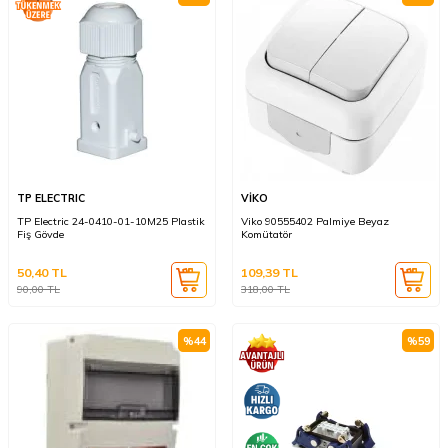
TP ELECTRIC
VİKO
TP Electric 24-0410-01-10M25 Plastik
Viko 90555402 Palmiye Beyaz
Fiş Gövde
Komütatör
50,40
TL
109,39
TL
90,00
TL
318,00
TL
%
44
%
59