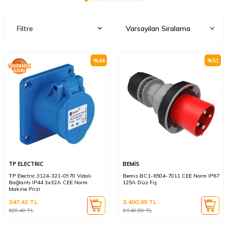
Filtre
%
44
%
51
TP ELECTRIC
BEMİS
TP Electric 3124-321-0970 Vidalı
Bemis BC1-6504-7011 CEE Norm IP67
Bağlantı IP44 3x32A CEE Norm
125A Düz Fiş
Makine Prizi
347,42
TL
3.400,99
TL
620,40
TL
6.940,80
TL