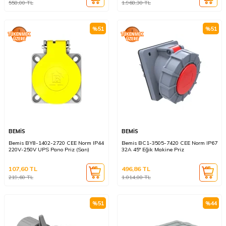
558,00
TL
1.968,30
TL
%
51
%
51
BEMİS
BEMİS
Bemis BY8-1402-2720 CEE Norm IP44
Bemis BC1-3505-7420 CEE Norm IP67
220V-250V UPS Pano Priz (Sarı)
32A 45° Eğik Makine Priz
107,60
TL
496,86
TL
219,60
TL
1.014,00
TL
%
51
%
44