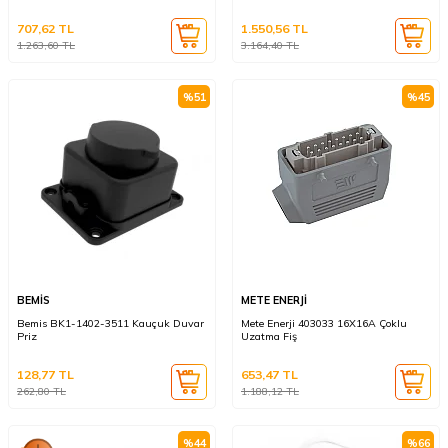
707,62
TL
1.550,56
TL
1.263,60
TL
3.164,40
TL
%
51
%
45
BEMİS
METE ENERJİ
Bemis BK1-1402-3511 Kauçuk Duvar
Mete Enerji 403033 16X16A Çoklu
Priz
Uzatma Fiş
128,77
TL
653,47
TL
262,80
TL
1.188,12
TL
%
44
%
66