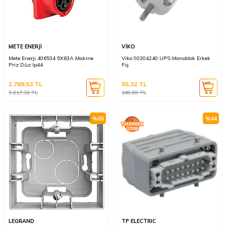
METE ENERJİ
VİKO
Mete Enerji 406534 5X63A Makine
Viko 90304240 UPS Monoblok Erkek
Priz Düz Ip44
Fiş
1.769,53
TL
55,32
TL
3.217,32
TL
160,80
TL
%
65
%
44
LEGRAND
TP ELECTRIC