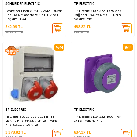
SCHNEIDER ELECTRIC
TP ELECTRIC
Schneider Electric PKF32W423 Duvar
TP Electric 3107-322-1675 Vidalı
Prizi 3X32Amonofaze 2P + T Vidalı
Bağlantı IP44 5x32A CEE Norm
Bağlantı IP44
Makine Prizi
542,99
TL
438,82
TL
1.751,57
TL
783,60
TL
%
44
%
44
TP ELECTRIC
TP ELECTRIC
Tp Elektrik 3320-002-3131 IP 44
TP Electric 3119-322-1800 IP67
Makine Prizi (4x63A) ön (2) + Pano
2x16A Makine Prizi
Prizi (1x16A) (yan) (2)
3.378,82
TL
634,37
TL