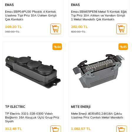
EMAS
EMAS
Emas EBP04PU30 Plastik 4 Kontak
Emas EBM05PE56 Metal 5 Kontak Eğik
Uzatma Tipi Priz 10A Üstten Girişli
Tip Priz 10A Alttan ve Yandan Girişli
Çok Kontaklı
1 Metal Mandallı Çok Kontaklı
169,20
TL
282,00
TL
360,00
TL
600,00
TL
%
44
%
45
TP ELECTRIC
METE ENERJİ
TP Electric 3101-328-0300 Vidalı
Mete Enerji 403045S 24X16A Çoklu
Bağlantı 16A Kauçuk Üçlü Grup Priz
Uzatma Priz Contalı Metal Mandallı
Siyah
312,48
TL
1.082,57
TL