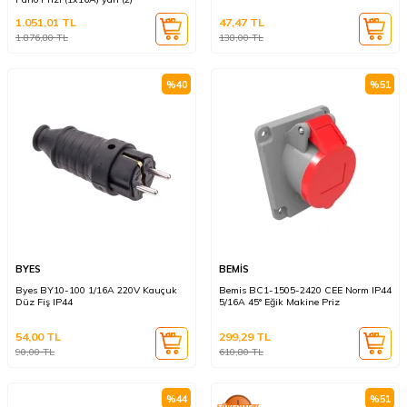
1.051,01
TL
47,47
TL
1.876,80
TL
138,00
TL
%
40
%
51
BYES
BEMİS
Byes BY10-100 1/16A 220V Kauçuk
Bemis BC1-1505-2420 CEE Norm IP44
Düz Fiş IP44
5/16A 45° Eğik Makine Priz
54,00
TL
299,29
TL
90,00
TL
610,80
TL
%
44
%
51