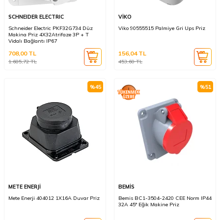
SCHNEIDER ELECTRIC
VİKO
Schneider Electric PKF32G734 Düz
Viko 90555515 Palmiye Gri Ups Priz
Makina Priz 4X32Atrifaze 3P + T
Vidalı Bağlantı IP67
708,00
TL
156,04
TL
1.685,72
TL
453,60
TL
%
45
%
51
METE ENERJİ
BEMİS
Mete Enerji 404012 1X16A Duvar Priz
Bemis BC1-3504-2420 CEE Norm IP44
32A 45° Eğik Makine Priz