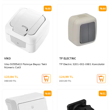
%
66
%
44
VİKO
TP ELECTRIC
Viko 90555413 Palmiye Beyaz Tekli
TP Electric 3201-002-0601 Komütatör
Nümeris Cat3
123,84
TL
124,99
TL
360,00
TL
223,20
TL
%
66
%
51