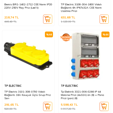
Bemis BR1-1402-2712 CEE Norm IP20
TP Electric 3108-304-1600 Vidalı
220V-250V Ray Priz (Led’li)
Bağlantı 6h IP67x32A CEE Norm
Uzatma Prizi
218,74
TL
631,68
TL
446,40
TL
1.128,00
TL
%
44
%
44
TP ELECTRIC
TP ELECTRIC
TP Electric 3101-308-0700 Vidalı
Tp Elektrik 3321-006-0266 IP 44
Bağlantı 16A Kauçuk Üçlü Grup Priz
Makine Prizi (4x32A) ön (6) + Pano
Sarı
Prizi (yan) (6)
291,65
TL
5.598,43
TL
520,80
TL
9.997,20
TL