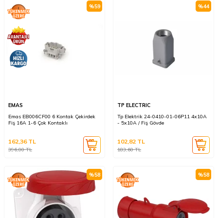
%
59
%
44
EMAS
TP ELECTRIC
Emas EB006CF00 6 Kontak Çekirdek
Tp Elektrik 24-0410-01-06P11 4x10A
Fiş 16A 1-6 Çok Kontaklı
- 5x10A / Fiş Gövde
162,36
TL
102,82
TL
396,00
TL
183,60
TL
%
58
%
58