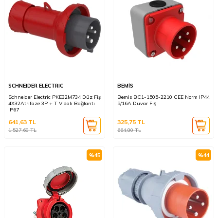
SCHNEIDER ELECTRIC
BEMİS
Schneider Electric PKE32M734 Düz Fiş
Bemis BC1-1505-2210 CEE Norm IP44
4X32Atrifaze 3P + T Vidalı Bağlantı
5/16A Duvar Fiş
IP67
641,63
TL
325,75
TL
1.527,68
TL
664,80
TL
%
45
%
44