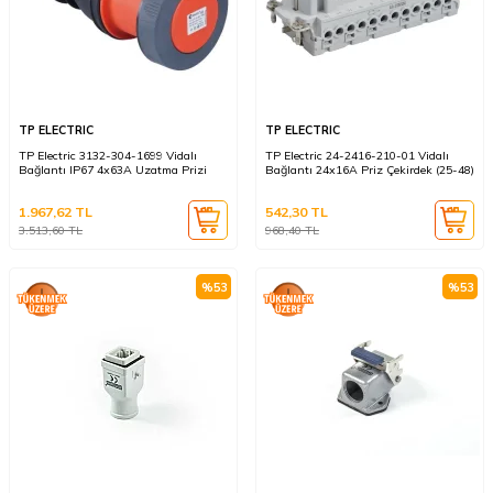
TP ELECTRIC
TP ELECTRIC
TP Electric 3132-304-1699 Vidalı
TP Electric 24-2416-210-01 Vidalı
Bağlantı IP67 4x63A Uzatma Prizi
Bağlantı 24x16A Priz Çekirdek (25-48)
1.967,62
TL
542,30
TL
3.513,60
TL
968,40
TL
%
53
%
53