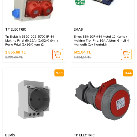
TP ELECTRIC
EMAS
Tp Elektrik 3320-002-5700 IP 44
Emas EBM10PM44 Metal 10 Kontak
Makine Prizi (5x16A) (5x32A) (ön) +
Makine Tipi Priz 16A Alttan Girişli 4
Pano Prizi (1x16A) yan (2)
Mandallı Çok Kontaklı
1.555,68
TL
501,84
TL
2.778,00
TL
1.224,00
TL
%
51
%
44
BEMİS
TP ELECTRIC