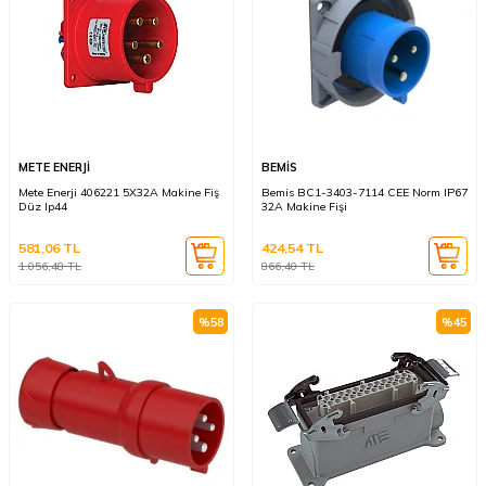
METE ENERJİ
BEMİS
Mete Enerji 406221 5X32A Makine Fiş
Bemis BC1-3403-7114 CEE Norm IP67
Düz Ip44
32A Makine Fişi
581,06
TL
424,54
TL
1.056,48
TL
866,40
TL
%
58
%
45