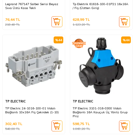
Legrand 767147 Salbei Serisi Beyaz
Tp Elektrik 61616-100-01P21 16x16A
Sıva Üstü Kasa Tekli
/ Fiş (Üstten Giriş)
76,44
TL
628,99
TL
218,40
TL
1.123,20
TL
%
44
%
44
TP ELECTRIC
TP ELECTRIC
TP Electric 24-1016-100-01 Vidalı
TP Electric 3101-316-0300 Vidalı
Bağlantı 10x16A Fiş Çekirdek (1-10)
Bağlantı 16A Kauçuk Üç Yönlü Grup
Priz
302,40
TL
598,75
TL
540,00
TL
1.069,20
TL