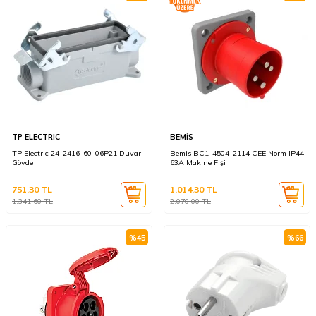
TP ELECTRIC
BEMİS
TP Electric 24-2416-60-06P21 Duvar
Bemis BC1-4504-2114 CEE Norm IP44
Gövde
63A Makine Fişi
751,30
TL
1.014,30
TL
1.341,60
TL
2.070,00
TL
%
45
%
66