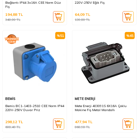
Bağlantı IP44 3x16A CEE Norm Düz
220V-250V Eğik Fiş
Fiş
194,88
TL
64,09
TL
348,00
TL
130,80
TL
%
51
%
45
BEMİS
METE ENERJİ
Bemis BC1-1403-2510 CEE Norm IP44
Mete Enerji 403091S 6X16A Çoklu
220V-250V Duvar Priz
Makine Fiş Metal Mandallı
298,12
TL
477,94
TL
608,40
TL
868,98
TL