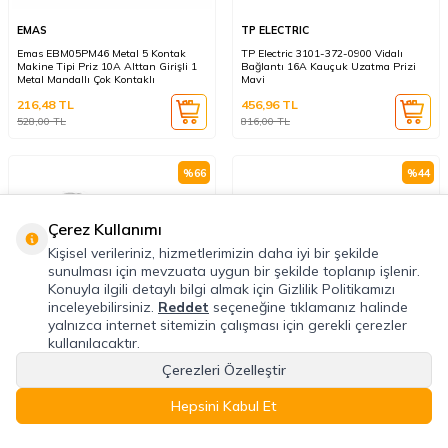
EMAS
TP ELECTRIC
Emas EBM05PM46 Metal 5 Kontak
TP Electric 3101-372-0900 Vidalı
Makine Tipi Priz 10A Alttan Girişli 1
Bağlantı 16A Kauçuk Uzatma Prizi
Metal Mandallı Çok Kontaklı
Mavi
216,48
TL
456,96
TL
528,00
TL
816,00
TL
%
66
%
44
Çerez Kullanımı
Kişisel verileriniz, hizmetlerimizin daha iyi bir şekilde
sunulması için mevzuata uygun bir şekilde toplanıp işlenir.
Konuyla ilgili detaylı bilgi almak için Gizlilik Politikamızı
inceleyebilirsiniz.
Reddet
seçeneğine tıklamanız halinde
yalnızca internet sitemizin çalışması için gerekli çerezler
kullanılacaktır.
Çerezleri Özelleştir
VİKO
TP ELECTRIC
Viko 90555488 Palmiye Beyaz Topraklı
TP Electric 3101-308-2300 Vidalı
Hepsini Kabul Et
Priz + Topraklı Priz Kombine Yatay
Bağlantı 16A Kauçuk Üçlü Grup Priz
Turuncu
Anasayfa
Favoriler
Sepet
Hesabım
Kategoriler