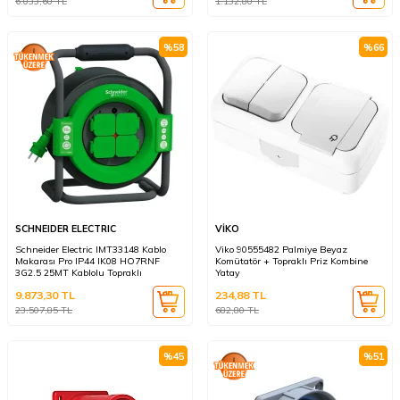
6.033,60
TL
1.132,80
TL
%
58
%
66
SCHNEIDER ELECTRIC
VİKO
Schneider Electric IMT33148 Kablo
Viko 90555482 Palmiye Beyaz
Makarası Pro IP44 IK08 HO7RNF
Komütatör + Topraklı Priz Kombine
3G2.5 25MT Kablolu Topraklı
Yatay
9.873,30
TL
234,88
TL
23.507,85
TL
682,80
TL
%
45
%
51