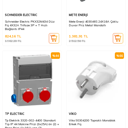
SCHNEIDER ELECTRIC
METE ENERJİ
Schneider Electric PKX32M434 Düz
Mete Enerji 403046S 24X16A Çoklu
Fiş 4X32A Trifaze 3P + T Hızlı
Duvar Priz Metal Mandallı
Bağlantı IP44
824,16
TL
1.381,91
TL
1.962,28
TL
2.512,56
TL
%
44
%
66
TP ELECTRIC
VİKO
Tp Elektrik 3320-002-4400 Standart
Viko 90304200 Topraklı Monoblok
Tip IP 44 Makine Prizi (3x25A) ön (2) +
Erkek Fiş
Pano Prizi (1x16A) yan (2)