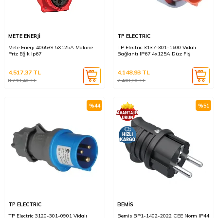
METE ENERJİ
TP ELECTRIC
Mete Enerji 406539 5X125A Makine
TP Electric 3137-301-1600 Vidalı
Priz Eğik Ip67
Bağlantı IP67 4x125A Düz Fiş
4.517,37
TL
4.148,93
TL
8.213,40
TL
7.408,80
TL
%
44
%
51
TP ELECTRIC
BEMİS
TP Electric 3120-301-0901 Vidalı
Bemis BP1-1402-2022 CEE Norm IP44