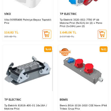
VİKO
TP ELECTRIC
Viko 90555408 Palmiye Beyaz Topraklı
Tp Elektrik 3320-002-7700 IP 44
Priz
Makine Prizi (5x32A) ön (2) + Pano
Prizi (1x16A) yan (2)
116,82
TL
1.645,06
TL
339,60
TL
2.937,60
TL
%
44
%
51
TP ELECTRIC
BEMİS
Tp Elektrik 61616-400-01 16x16A /
Bemis BG4-1016-1610 CEE Norm IP44
Makine Prizi
Tribox Grup Priz