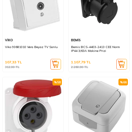
VİKO
BEMİS
Viko 90681010 Vera Beyaz TV Sonlu
Bemis BCS-4403-2413 CEE Norm
IP44 3/63A Makine Prizi
107,33
TL
1.107,79
TL
312,00
TL
2.260,80
TL
%
58
%
66