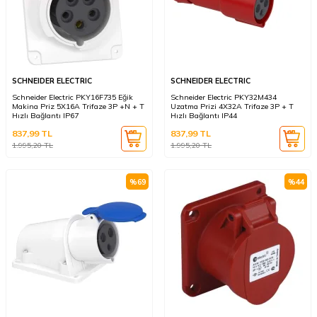
SCHNEIDER ELECTRIC
SCHNEIDER ELECTRIC
Schneider Electric PKY16F735 Eğik
Schneider Electric PKY32M434
Makina Priz 5X16A Trifaze 3P +N + T
Uzatma Prizi 4X32A Trifaze 3P + T
Hızlı Bağlantı IP67
Hızlı Bağlantı IP44
837,99
TL
837,99
TL
1.995,20
TL
1.995,20
TL
%
69
%
44