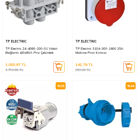
TP ELECTRIC
TP ELECTRIC
TP Electric 24-4080-200-01 Vidalı
TP Electric 3104-309-1600 25A
Bağlantı 4/0x80A Priz Çekirdek
Makine Prizi Kırmızı
1.003,97
TL
141,79
TL
1.792,80
TL
253,20
TL
%
59
%
44