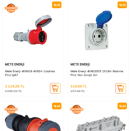
%
45
%
45
METE ENERJİ
METE ENERJİ
Mete Enerji 406416 4X63A Uzatma
Mete Enerji 40402005 1X16A Makine
Priz Ip67
Priz Yan Girişli Gri
2.124,28
TL
119,59
TL
3.862,32
TL
217,44
TL
%
44
%
44