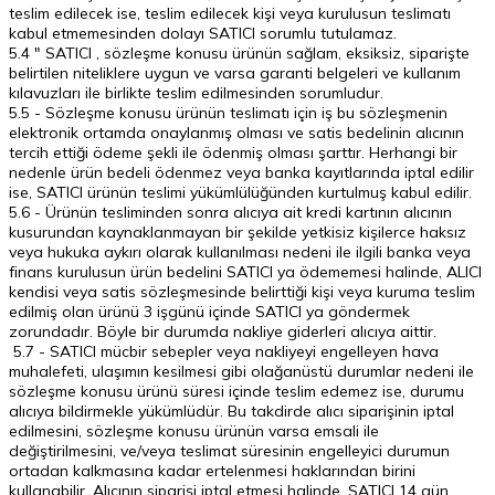
teslim edilecek ise, teslim edilecek kişi veya kurulusun teslimatı
kabul etmemesinden dolayı SATICI sorumlu tutulamaz.
5.4 " SATICI , sözleşme konusu ürünün sağlam, eksiksiz, siparişte
belirtilen niteliklere uygun ve varsa garanti belgeleri ve kullanım
kılavuzları ile birlikte teslim edilmesinden sorumludur.
5.5 - Sözleşme konusu ürünün teslimatı için iş bu sözleşmenin
elektronik ortamda onaylanmış olması ve satis bedelinin alıcının
tercih ettiği ödeme şekli ile ödenmiş olması şarttır. Herhangi bir
nedenle ürün bedeli ödenmez veya banka kayıtlarında iptal edilir
ise, SATICI ürünün teslimi yükümlülüğünden kurtulmuş kabul edilir.
5.6 - Ürünün tesliminden sonra alıcıya ait kredi kartının alıcının
kusurundan kaynaklanmayan bir şekilde yetkisiz kişilerce haksız
veya hukuka aykırı olarak kullanılması nedeni ile ilgili banka veya
finans kurulusun ürün bedelini SATICI ya ödememesi halinde, ALICI
kendisi veya satis sözleşmesinde belirttiği kişi veya kuruma teslim
edilmiş olan ürünü 3 işgünü içinde SATICI ya göndermek
zorundadır. Böyle bir durumda nakliye giderleri alıcıya aittir.
5.7 - SATICI mücbir sebepler veya nakliyeyi engelleyen hava
muhalefeti, ulaşımın kesilmesi gibi olağanüstü durumlar nedeni ile
sözleşme konusu ürünü süresi içinde teslim edemez ise, durumu
alıcıya bildirmekle yükümlüdür. Bu takdirde alıcı siparişinin iptal
edilmesini, sözleşme konusu ürünün varsa emsali ile
değiştirilmesini, ve/veya teslimat süresinin engelleyici durumun
ortadan kalkmasına kadar ertelenmesi haklarından birini
kullanabilir. Alıcının siparişi iptal etmesi halinde, SATICI 14 gün