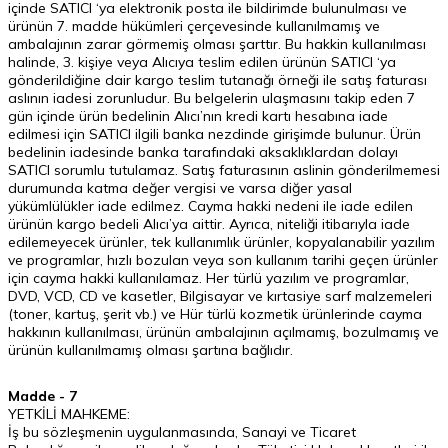
içinde SATICI ‘ya elektronik posta ile bildirimde bulunulması ve
ürünün 7. madde hükümleri çerçevesinde kullanılmamış ve
ambalajının zarar görmemiş olması şarttır. Bu hakkin kullanılması
halinde, 3. kişiye veya Alıcıya teslim edilen ürünün SATICI ‘ya
gönderildiğine dair kargo teslim tutanağı örneği ile satış faturası
aslının iadesi zorunludur. Bu belgelerin ulaşmasını takip eden 7
gün içinde ürün bedelinin Alıcı’nın kredi kartı hesabına iade
edilmesi için SATICI ilgili banka nezdinde girişimde bulunur. Ürün
bedelinin iadesinde banka tarafındaki aksaklıklardan dolayı
SATICI sorumlu tutulamaz. Satış faturasının aslinin gönderilmemesi
durumunda katma değer vergisi ve varsa diğer yasal
yükümlülükler iade edilmez. Cayma hakki nedeni ile iade edilen
ürünün kargo bedeli Alıcı’ya aittir. Ayrıca, niteliği itibarıyla iade
edilemeyecek ürünler, tek kullanımlık ürünler, kopyalanabilir yazılım
ve programlar, hızlı bozulan veya son kullanım tarihi geçen ürünler
için cayma hakki kullanılamaz. Her türlü yazılım ve programlar,
DVD, VCD, CD ve kasetler, Bilgisayar ve kırtasiye sarf malzemeleri
(toner, kartuş, şerit vb.) ve Hür türlü kozmetik ürünlerinde cayma
hakkının kullanılması, ürünün ambalajının açılmamış, bozulmamış ve
ürünün kullanılmamış olması şartına bağlıdır.
Madde - 7
YETKİLİ MAHKEME:
İş bu sözleşmenin uygulanmasında, Sanayi ve Ticaret