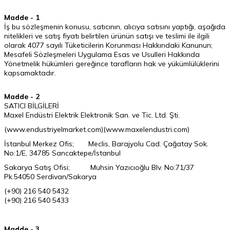
Madde - 1
İş bu sözleşmenin konusu, satıcının, alıcıya satısını yaptığı, aşağıda
nitelikleri ve satış fiyatı belirtilen ürünün satışı ve teslimi ile ilgili
olarak 4077 sayılı Tüketicilerin Korunması Hakkındaki Kanunun;
Mesafeli Sözleşmeleri Uygulama Esas ve Usulleri Hakkında
Yönetmelik hükümleri gereğince tarafların hak ve yükümlülüklerini
kapsamaktadır.
Madde - 2
SATICI BİLGİLERİ
Maxel Endüstri Elektrik Elektronik San. ve Tic. Ltd. Şti.
(
www.endustriyelmarket.com)(www.maxelendustri.com
)
İstanbul Merkez Ofis;
Meclis, Barajyolu Cad. Çağatay Sok.
No:1/E, 34785 Sancaktepe/İstanbul
Sakarya Satış Ofisi;
Muhsin Yazıcıoğlu Blv. No:71/37
Pk.54050 Serdivan/Sakarya
(+90) 216 540 5432
(+90) 216 540 5433
Madde - 3