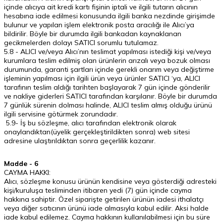
içinde alıcıya ait kredi kartı fişinin iptali ve ilgili tutarın alıcının
hesabına iade edilmesi konusunda ilgili banka nezdinde girişimde
bulunur ve yapılan işlem elektronik posta aracılığı ile Alıcı’ya
bildirilir. Böyle bir durumda ilgili bankadan kaynaklanan
gecikmelerden dolayı SATICI sorumlu tutulamaz.
5.8 - ALICI ve/veya Alıcı’nın teslimat yapılması istediği kişi ve/veya
kurumlara teslim edilmiş olan ürünlerin arızalı veya bozuk olması
durumunda, garanti şartları içinde gerekli onarım veya değiştirme
işleminin yapılması için ilgili ürün veya ürünler SATICI ‘ya, ALICI
tarafının teslim aldığı tarihten başlayarak 7 gün içinde gönderilir
ve nakliye giderleri SATICI tarafından karşılanır. Böyle bir durumda
7 günlük sürenin dolması halinde, ALICI teslim almış olduğu ürünü
ilgili servisine götürmek zorundadır.
5.9- İş bu sözleşme, alıcı tarafından elektronik olarak
onaylandıktan(üyelik gerçekleştirildikten sonra) web sitesi
adresine ulaştırıldıktan sonra geçerlilik kazanır.
Madde - 6
CAYMA HAKKI:
Alıcı, sözleşme konusu ürünün kendisine veya gösterdiği adresteki
kişi/kuruluşa tesliminden itibaren yedi (7) gün içinde cayma
hakkına sahiptir. Özel siparişte getirilen ürünün iadesi ithalatçı
veya diğer satıcının ürünü iade almasıyla kabul edilir. Aksi halde
iade kabul edilemez. Cayma hakkının kullanılabilmesi için bu süre