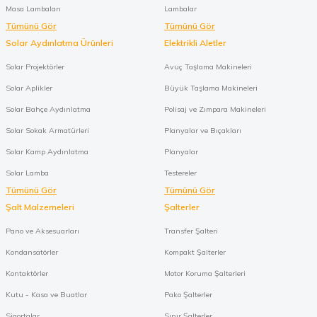
Masa Lambaları
Lambalar
Tümünü Gör
Tümünü Gör
Solar Aydınlatma Ürünleri
Elektrikli Aletler
Solar Projektörler
Avuç Taşlama Makineleri
Solar Aplikler
Büyük Taşlama Makineleri
Solar Bahçe Aydınlatma
Polisaj ve Zımpara Makineleri
Solar Sokak Armatürleri
Planyalar ve Bıçakları
Solar Kamp Aydınlatma
Planyalar
Solar Lamba
Testereler
Tümünü Gör
Tümünü Gör
Şalt Malzemeleri
Şalterler
Pano ve Aksesuarları
Transfer Şalteri
Kondansatörler
Kompakt Şalterler
Kontaktörler
Motor Koruma Şalterleri
Kutu - Kasa ve Buatlar
Pako Şalterler
Sigortalar
Sınır Şalterler