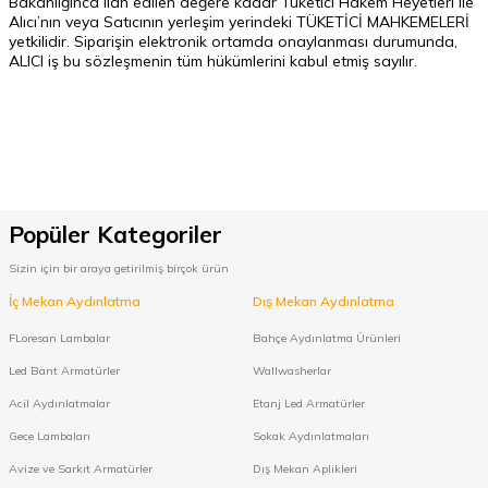
Bakanlığınca ilan edilen değere kadar Tüketici Hakem Heyetleri ile
Alıcı’nın veya Satıcının yerleşim yerindeki TÜKETİCİ MAHKEMELERİ
yetkilidir. Siparişin elektronik ortamda onaylanması durumunda,
ALICI iş bu sözleşmenin tüm hükümlerini kabul etmiş sayılır.
Popüler Kategoriler
Sizin için bir araya getirilmiş birçok ürün
İç Mekan Aydınlatma
Dış Mekan Aydınlatma
FLoresan Lambalar
Bahçe Aydınlatma Ürünleri
Led Bant Armatürler
Wallwasherlar
Acil Aydınlatmalar
Etanj Led Armatürler
Gece Lambaları
Sokak Aydınlatmaları
Avize ve Sarkıt Armatürler
Dış Mekan Aplikleri