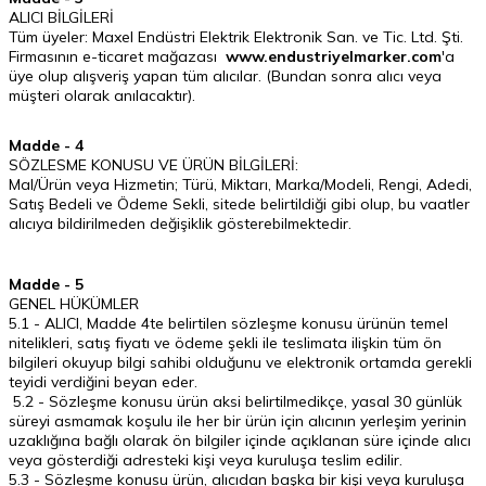
ALICI BİLGİLERİ
Tüm üyeler: Maxel Endüstri Elektrik Elektronik San. ve Tic. Ltd. Şti.
Firmasının e-ticaret mağazası
www.endustriyelmarker.com
'a
üye olup alışveriş yapan tüm alıcılar. (Bundan sonra alıcı veya
müşteri olarak anılacaktır).
Madde - 4
SÖZLESME KONUSU VE ÜRÜN BİLGİLERİ:
Mal/Ürün veya Hizmetin; Türü, Miktarı, Marka/Modeli, Rengi, Adedi,
Satış Bedeli ve Ödeme Sekli, sitede belirtildiği gibi olup, bu vaatler
alıcıya bildirilmeden değişiklik gösterebilmektedir.
Madde - 5
GENEL HÜKÜMLER
5.1 - ALICI, Madde 4te belirtilen sözleşme konusu ürünün temel
nitelikleri, satış fiyatı ve ödeme şekli ile teslimata ilişkin tüm ön
bilgileri okuyup bilgi sahibi olduğunu ve elektronik ortamda gerekli
teyidi verdiğini beyan eder.
5.2 - Sözleşme konusu ürün aksi belirtilmedikçe, yasal 30 günlük
süreyi asmamak koşulu ile her bir ürün için alıcının yerleşim yerinin
uzaklığına bağlı olarak ön bilgiler içinde açıklanan süre içinde alıcı
veya gösterdiği adresteki kişi veya kuruluşa teslim edilir.
5.3 - Sözleşme konusu ürün, alıcıdan başka bir kişi veya kuruluşa