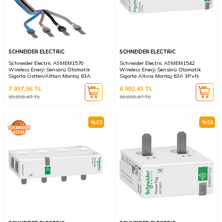
SCHNEIDER ELECTRIC
SCHNEIDER ELECTRIC
Schneider Electric A9MEM1570
Schneider Electric A9MEM1542
Wireless Enerji Sensörü Otomatik
Wireless Enerji Sensörü Otomatik
Sigorta Üstten/Alttan Montaj 63A
Sigorta Altına Montaj 63A 3P+N
3P+N
7.937,36
TL
6.992,43
TL
18.898,47
TL
18.898,47
TL
%
63
%
58