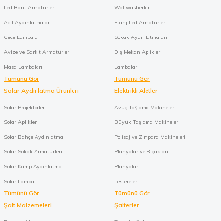
Led Bant Armatürler
Wallwasherlar
Acil Aydınlatmalar
Etanj Led Armatürler
Gece Lambaları
Sokak Aydınlatmaları
Avize ve Sarkıt Armatürler
Dış Mekan Aplikleri
Masa Lambaları
Lambalar
Tümünü Gör
Tümünü Gör
Solar Aydınlatma Ürünleri
Elektrikli Aletler
Solar Projektörler
Avuç Taşlama Makineleri
Solar Aplikler
Büyük Taşlama Makineleri
Solar Bahçe Aydınlatma
Polisaj ve Zımpara Makineleri
Solar Sokak Armatürleri
Planyalar ve Bıçakları
Solar Kamp Aydınlatma
Planyalar
Solar Lamba
Testereler
Tümünü Gör
Tümünü Gör
Şalt Malzemeleri
Şalterler