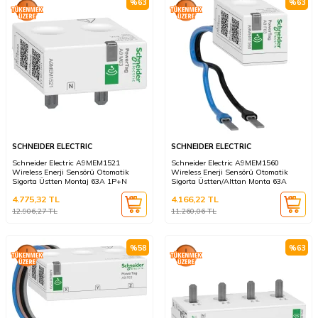
%
63
%
63
SCHNEIDER ELECTRIC
SCHNEIDER ELECTRIC
Schneider Electric A9MEM1521
Schneider Electric A9MEM1560
Wireless Enerji Sensörü Otomatik
Wireless Enerji Sensörü Otomatik
Sigorta Üstten Montaj 63A 1P+N
Sigorta Üstten/Alttan Monta 63A
1P+N
4.775,32
TL
4.166,22
TL
12.906,27
TL
11.260,06
TL
%
58
%
63