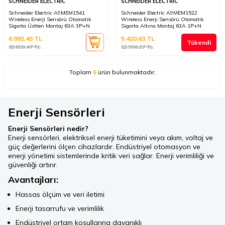
SCHNEIDER ELECTRIC
SCHNEIDER ELECTRIC
Schneider Electric A9MEM1541
Schneider Electric A9MEM1522
Wireless Enerji Sensörü Otomatik
Wireless Enerji Sensörü Otomatik
Sigorta Üstten Montaj 63A 3P+N
Sigorta Altına Montaj 63A 1P+N
6.992,43
TL
5.420,63
TL
Tükendi
18.898,47
TL
12.906,27
TL
Toplam
6
ürün bulunmaktadır.
Enerji Sensörleri
Enerji Sensörleri nedir?
Enerji sensörleri, elektriksel enerji tüketimini veya akım, voltaj ve
güç değerlerini ölçen cihazlardır. Endüstriyel otomasyon ve
enerji yönetimi sistemlerinde kritik veri sağlar. Enerji verimliliği ve
güvenliği artırır.
Avantajları:
Hassas ölçüm ve veri iletimi
Enerji tasarrufu ve verimlilik
Endüstriyel ortam koşullarına dayanıklı