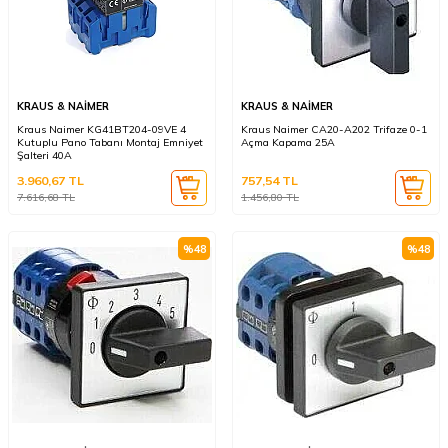
KRAUS & NAİMER
KRAUS & NAİMER
Kraus Naimer KG41BT204-09VE 4
Kraus Naimer CA20-A202 Trifaze 0-1
Kutuplu Pano Tabanı Montaj Emniyet
Açma Kapama 25A
Şalteri 40A
3.960,67
TL
757,54
TL
7.616,68
TL
1.456,80
TL
%
48
%
48