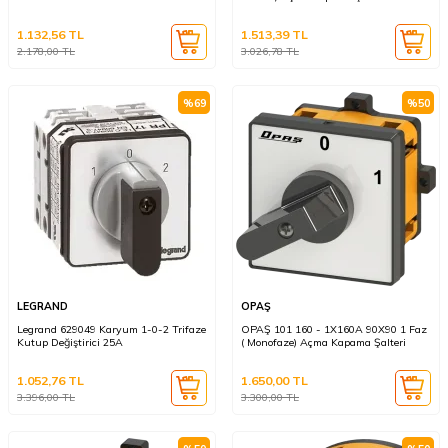
1.132,56
TL
1.513,39
TL
2.178,00
TL
3.026,78
TL
%
69
%
50
LEGRAND
OPAŞ
Legrand 629049 Karyum 1-0-2 Trifaze
OPAŞ 101 160 - 1X160A 90X90 1 Faz
Kutup Değiştirici 25A
( Monofaze) Açma Kapama Şalteri
1.052,76
TL
1.650,00
TL
3.396,00
TL
3.300,00
TL