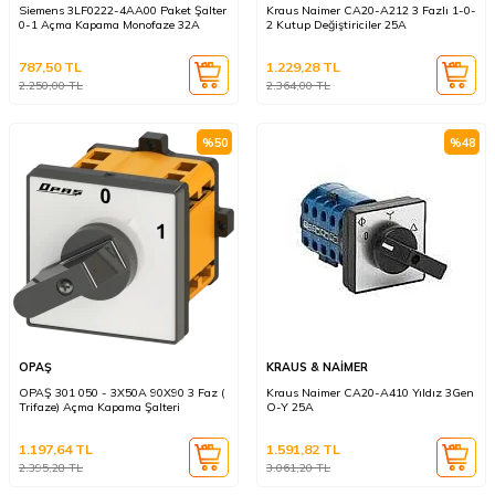
Siemens 3LF0222-4AA00 Paket Şalter
Kraus Naimer CA20-A212 3 Fazlı 1-0-
0-1 Açma Kapama Monofaze 32A
2 Kutup Değiştiriciler 25A
787,50
TL
1.229,28
TL
2.250,00
TL
2.364,00
TL
%
50
%
48
OPAŞ
KRAUS & NAİMER
OPAŞ 301 050 - 3X50A 90X90 3 Faz (
Kraus Naimer CA20-A410 Yıldız 3Gen
Trifaze) Açma Kapama Şalteri
O-Y 25A
1.197,64
TL
1.591,82
TL
2.395,28
TL
3.061,20
TL