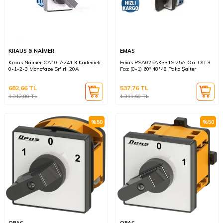
KRAUS & NAİMER
EMAS
Kraus Naimer CA10-A241 3 Kademeli
Emas PSA025AK331S 25A On-Off 3
0-1-2-3 Monofaze Sıfırlı 20A
Faz (0-1) 60° 48*48 Pako Şalter
682,66
TL
537,76
TL
1.312,80
TL
1.311,60
TL
%
50
%
50