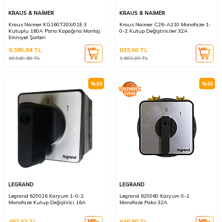
KRAUS & NAİMER
KRAUS & NAİMER
Kraus Naimer KG160T203/01E 3
Kraus Naimer C26-A210 Monofaze 1-
Kutuplu 160A Pano Kapağına Montaj
0-2 Kutup Değiştiriciler 32A
Emniyet Şalteri
9.385,84
TL
833,66
TL
18.049,68
TL
1.603,20
TL
%
69
%
65
LEGRAND
LEGRAND
Legrand 629026 Karyum 1-0-2
Legrand 629060 Karyum 0-1
Monofaze Kutup Değiştirici 16A
Monofaze Pako 32A
487,32
TL
646,80
TL