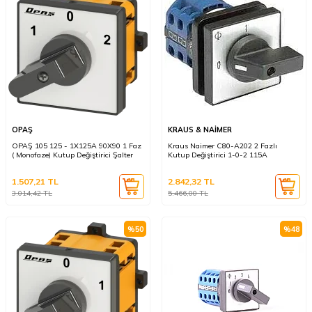
OPAŞ
KRAUS & NAİMER
OPAŞ 105 125 - 1X125A 90X90 1 Faz
Kraus Naimer C80-A202 2 Fazlı
( Monofaze) Kutup Değiştirici Şalter
Kutup Değiştirici 1-0-2 115A
1.507,21
TL
2.842,32
TL
3.014,42
TL
5.466,00
TL
%
50
%
48