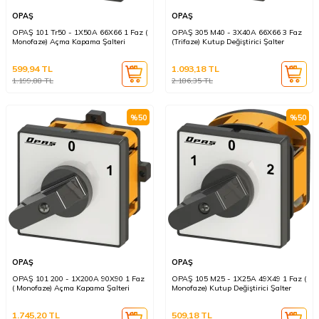
OPAŞ
OPAŞ
OPAŞ 101 Tr50 - 1X50A 66X66 1 Faz (
OPAŞ 305 M40 - 3X40A 66X66 3 Faz
Monofaze) Açma Kapama Şalteri
(Trifaze) Kutup Değiştirici Şalter
599,94
TL
1.093,18
TL
1.199,88
TL
2.186,35
TL
%
50
%
50
OPAŞ
OPAŞ
OPAŞ 101 200 - 1X200A 90X90 1 Faz
OPAŞ 105 M25 - 1X25A 49X49 1 Faz (
( Monofaze) Açma Kapama Şalteri
Monofaze) Kutup Değiştirici Şalter
1.745,20
TL
509,18
TL