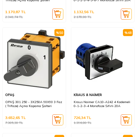
Trifaze) Açma Kapama Şalteri
0-1-2-3-4-5-6-7 Monofaze Sıfırlı 20A
1.170,87
TL
1.132,56
TL
2.341,74
TL
2.178,00
TL
%
50
%
48
OPAŞ
KRAUS & NAİMER
OPAŞ 301 250 - 3X250A 90X90 3 Faz
Kraus Naimer CA10-A242 4 Kademeli
( Trifaze) Açma Kapama Şalteri
0-1-2-3-4 Monofaze Sıfırlı 20A
3.652,65
TL
726,34
TL
7.305,30
TL
1.396,80
TL