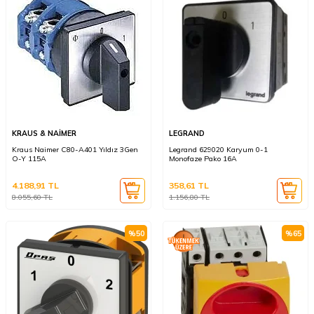
KRAUS & NAİMER
LEGRAND
Kraus Naimer C80-A401 Yıldız 3Gen
Legrand 629020 Karyum 0-1
O-Y 115A
Monofaze Pako 16A
4.188,91
TL
358,61
TL
8.055,60
TL
1.156,80
TL
%
50
%
65