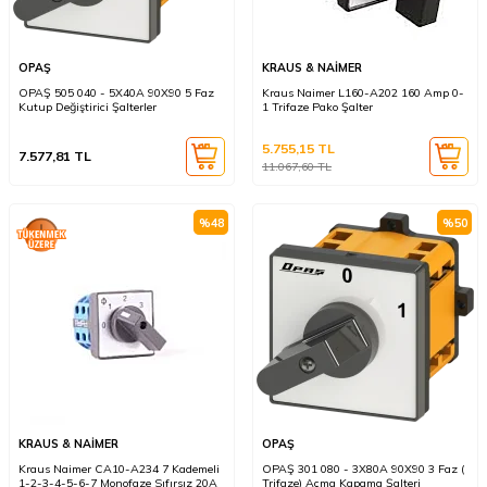
OPAŞ
KRAUS & NAİMER
OPAŞ 505 040 - 5X40A 90X90 5 Faz
Kraus Naimer L160-A202 160 Amp 0-
Kutup Değiştirici Şalterler
1 Trifaze Pako Şalter
5.755,15
TL
7.577,81
TL
11.067,60
TL
%
48
%
50
KRAUS & NAİMER
OPAŞ
Kraus Naimer CA10-A234 7 Kademeli
OPAŞ 301 080 - 3X80A 90X90 3 Faz (
1-2-3-4-5-6-7 Monofaze Sıfırsız 20A
Trifaze) Açma Kapama Şalteri