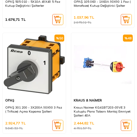
OPAŞ 505 010 - 5X10A 49X49 5 Faz
OPAŞ 105 063 - 1X63A 90X90 1 Faz (
Kutup Değiştirici Şalterler
Monofaze) Kutup Değiştirici Şalter
1.037,96
TL
1.676,71
TL
2.075,92
TL
%
50
%
48
OPAŞ
KRAUS & NAİMER
OPAŞ 301 200 - 3X200A 90X90 3 Faz
Kraus Naimer KG41BT203-09VE 3
( Trifaze) Açma Kapama Şalteri
Kutuplu Pano Tabanı Montaj Emniyet
Şalteri 40A
2.924,77
TL
2.444,82
TL
5.849,53
TL
4.701,57
TL