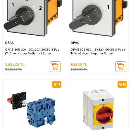
OPAŞ
OPAŞ
OPAŞ 305 100 - 3X100A 90X90 3 Faz
OPAŞ 301 032 - 3X32A 66X66 3 Faz (
(Trifaze) Kutup Değiştirici Şalter
Trifaze) Açma Kapama Şalteri
2.931,03
TL
800,69
TL
5.862,06
TL
1.601,38
TL
%
48
%
48