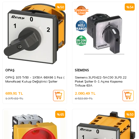
%
50
%
54
OPAŞ
SİEMENS
OPAŞ 105 Tr50 - 1X50A 66X66 1 Faz (
Siemens 3LF0422-5AC00 3LF0.22
Monofaze) Kutup Değiştirici Şalter
Paket Şalter 0-1 Açma Kapama
Trifaze 63A
689,91
TL
2.080,49
TL
1.379,82
TL
4.522,80
TL
%
65
%
50