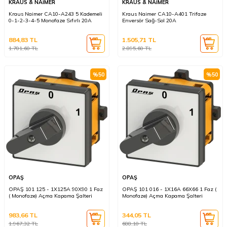
KRAUS & NAİMER
KRAUS & NAİMER
Kraus Naimer CA10-A243 5 Kademeli
Kraus Naimer CA10-A401 Trifaze
0-1-2-3-4-5 Monofaze Sıfırlı 20A
Enversör Sağ-Sol 20A
884,83
TL
1.505,71
TL
1.701,60
TL
2.895,60
TL
%
50
%
50
OPAŞ
OPAŞ
OPAŞ 101 125 - 1X125A 90X90 1 Faz
OPAŞ 101 016 - 1X16A 66X66 1 Faz (
( Monofaze) Açma Kapama Şalteri
Monofaze) Açma Kapama Şalteri
983,66
TL
344,05
TL
1.967,32
TL
688,10
TL