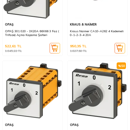
OPAŞ
KRAUS & NAİMER
OPAŞ 301 020 - 3X20A 66X66 3 Faz (
Kraus Naimer CA10-A262 4 Kademeli
Trifaze) Açma Kapama Şalteri
0-1-2-3-4 20A
522,61
TL
950,35
TL
1.045,22
TL
1.827,60
TL
%
50
OPAŞ
OPAŞ