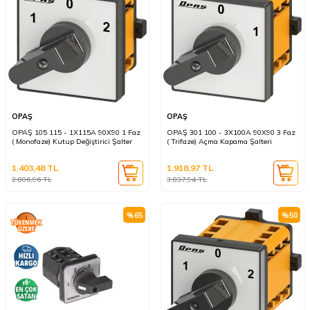
OPAŞ
OPAŞ
OPAŞ 105 115 - 1X115A 90X90 1 Faz
OPAŞ 301 100 - 3X100A 90X90 3 Faz
( Monofaze) Kutup Değiştirici Şalter
( Trifaze) Açma Kapama Şalteri
1.403,48
TL
1.918,97
TL
2.806,96
TL
3.837,94
TL
%
65
%
50