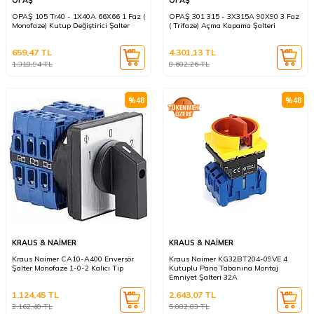
OPAŞ
OPAŞ
OPAŞ 105 Tr40 - 1X40A 66X66 1 Faz (
OPAŞ 301 315 - 3X315A 90X90 3 Faz
Monofaze) Kutup Değiştirici Şalter
( Trifaze) Açma Kapama Şalteri
659,47
TL
4.301,13
TL
1.318,94
TL
8.602,26
TL
%
48
%
48
KRAUS & NAİMER
KRAUS & NAİMER
Kraus Naimer CA10-A400 Enversör
Kraus Naimer KG32BT204-09VE 4
Şalter Monofaze 1-0-2 Kalıcı Tip
Kutuplu Pano Tabanına Montaj
Emniyet Şalteri 32A
1.124,45
TL
2.643,07
TL
2.162,40
TL
5.082,83
TL