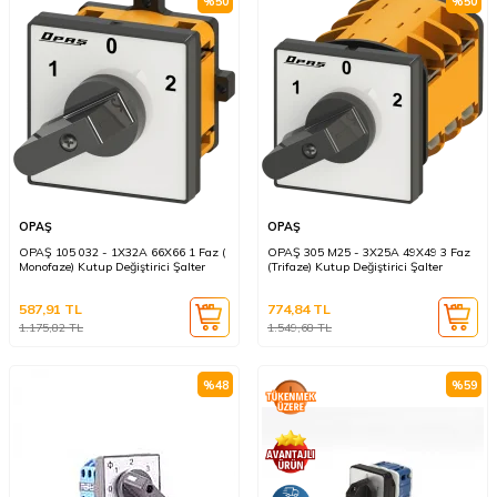
%
50
%
50
OPAŞ
OPAŞ
OPAŞ 105 032 - 1X32A 66X66 1 Faz (
OPAŞ 305 M25 - 3X25A 49X49 3 Faz
Monofaze) Kutup Değiştirici Şalter
(Trifaze) Kutup Değiştirici Şalter
587,91
TL
774,84
TL
1.175,82
TL
1.549,68
TL
%
48
%
59