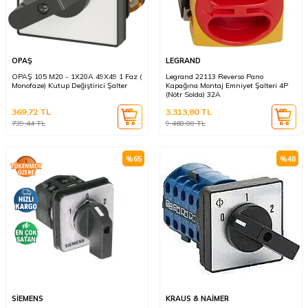
OPAŞ
LEGRAND
OPAŞ 105 M20 - 1X20A 49X49 1 Faz (
Legrand 22113 Reverso Pano
Monofaze) Kutup Değiştirici Şalter
Kapağına Montaj Emniyet Şalteri 4P
(Nötr Solda) 32A
369,72
TL
3.313,80
TL
739,44
TL
9.468,00
TL
%
65
%
48
SİEMENS
KRAUS & NAİMER