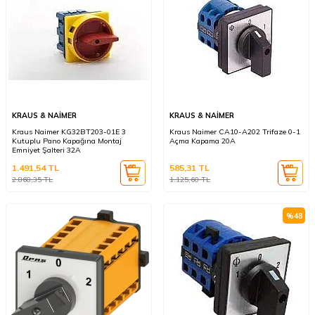
KRAUS & NAİMER
KRAUS & NAİMER
Kraus Naimer KG32BT203-01E 3
Kraus Naimer CA10-A202 Trifaze 0-1
Kutuplu Pano Kapağına Montaj
Açma Kapama 20A
Emniyet Şalteri 32A
1.491,54
TL
585,31
TL
2.868,35
TL
1.125,60
TL
%
48