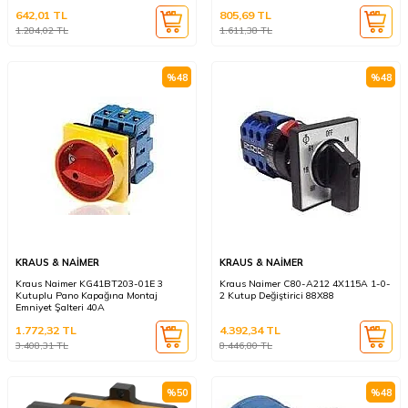
642,01
TL
805,69
TL
1.284,02
TL
1.611,38
TL
%
48
%
48
KRAUS & NAİMER
KRAUS & NAİMER
Kraus Naimer KG41BT203-01E 3
Kraus Naimer C80-A212 4X115A 1-0-
Kutuplu Pano Kapağına Montaj
2 Kutup Değiştirici 88X88
Emniyet Şalteri 40A
1.772,32
TL
4.392,34
TL
3.408,31
TL
8.446,80
TL
%
50
%
48