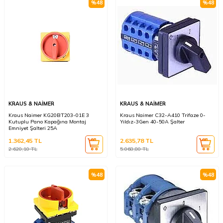
%
48
%
48
KRAUS & NAİMER
KRAUS & NAİMER
Kraus Naimer KG20BT203-01E 3
Kraus Naimer C32-A410 Trifaze 0-
Kutuplu Pano Kapağına Montaj
Yıldız-3Gen 40-50A Şalter
Emniyet Şalteri 25A
1.362,45
TL
2.635,78
TL
2.620,10
TL
5.068,80
TL
%
48
%
48