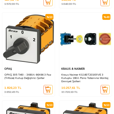
1.572,00
TL
1.848,00
TL
%
50
%
48
OPAŞ
KRAUS & NAİMER
OPAŞ 305 Tr80 - 3X80A 66X66 3 Faz
Kraus Naimer KG160T203/09VE 3
(Trifaze) Kutup Değiştirici Şalter
Kutuplu 160A Pano Tabanına Montaj
Emniyet Şalteri
1.826,23
TL
10.257,61
TL
3.652,45
TL
19.726,18
TL
%
50
%
50