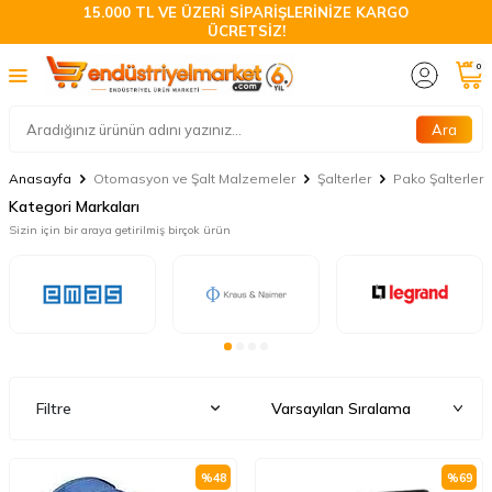
15.000 TL VE ÜZERİ SİPARİŞLERİNİZE KARGO
ÜCRETSİZ!
0
Ara
Anasayfa
Otomasyon ve Şalt Malzemeler
Şalterler
Pako Şalterler
Kategori Markaları
Sizin için bir araya getirilmiş birçok ürün
Filtre
%
48
%
69