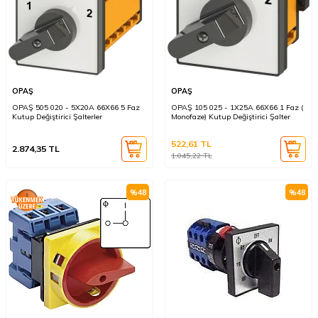
OPAŞ
OPAŞ
OPAŞ 505 020 - 5X20A 66X66 5 Faz
OPAŞ 105 025 - 1X25A 66X66 1 Faz (
Kutup Değiştirici Şalterler
Monofaze) Kutup Değiştirici Şalter
522,61
TL
2.874,35
TL
1.045,22
TL
%
48
%
48