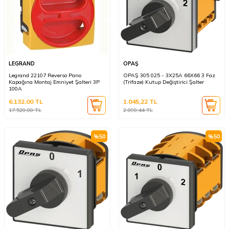
LEGRAND
OPAŞ
Legrand 22107 Reverso Pano
OPAŞ 305 025 - 3X25A 66X66 3 Faz
Kapağına Montaj Emniyet Şalteri 3P
(Trifaze) Kutup Değiştirici Şalter
100A
6.132,00
TL
1.045,22
TL
17.520,00
TL
2.090,44
TL
%
50
%
50