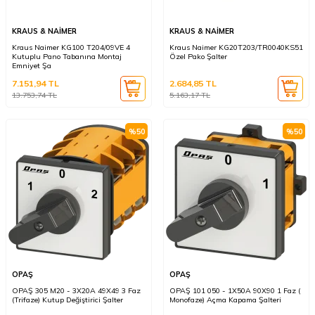
KRAUS & NAİMER
KRAUS & NAİMER
Kraus Naimer KG100 T204/09VE 4
Kraus Naimer KG20T203/TR0040KS51
Kutuplu Pano Tabanına Montaj
Özel Pako Şalter
Emniyet Şa
7.151,94
TL
2.684,85
TL
13.753,74
TL
5.163,17
TL
%
50
%
50
OPAŞ
OPAŞ
OPAŞ 305 M20 - 3X20A 49X49 3 Faz
OPAŞ 101 050 - 1X50A 90X90 1 Faz (
(Trifaze) Kutup Değiştirici Şalter
Monofaze) Açma Kapama Şalteri