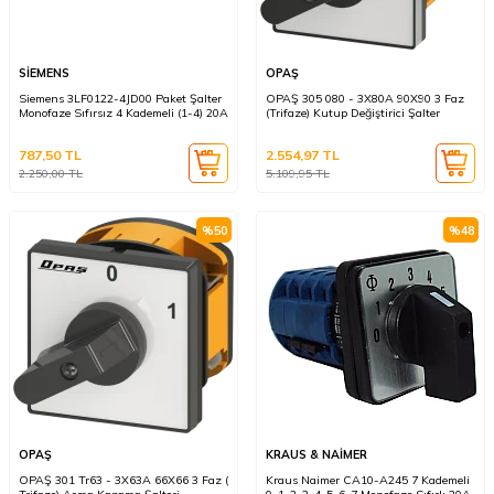
SİEMENS
OPAŞ
Siemens 3LF0122-4JD00 Paket Şalter
OPAŞ 305 080 - 3X80A 90X90 3 Faz
Monofaze Sıfırsız 4 Kademeli (1-4) 20A
(Trifaze) Kutup Değiştirici Şalter
787,50
TL
2.554,97
TL
2.250,00
TL
5.109,95
TL
%
50
%
48
OPAŞ
KRAUS & NAİMER
OPAŞ 301 Tr63 - 3X63A 66X66 3 Faz (
Kraus Naimer CA10-A245 7 Kademeli