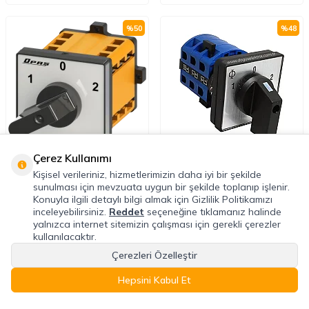
%
50
%
48
Çerez Kullanımı
OPAŞ
KRAUS & NAİMER
Kişisel verileriniz, hizmetlerimizin daha iyi bir şekilde
OPAŞ 305 063 - 3X63A 90X90 3 Faz
Kraus Naimer CA20-A401 Trifaze
sunulması için mevzuata uygun bir şekilde toplanıp işlenir.
(Trifaze) Kutup Değiştirici Şalter
Enversör Sağ-Sol 25A
Konuyla ilgili detaylı bilgi almak için Gizlilik Politikamızı
inceleyebilirsiniz.
Reddet
seçeneğine tıklamanız halinde
2.255,56
TL
1.126,94
TL
yalnızca internet sitemizin çalışması için gerekli çerezler
4.511,12
TL
2.167,20
TL
kullanılacaktır.
Çerezleri Özelleştir
%
50
%
50
Hepsini Kabul Et
Anasayfa
Favoriler
Sepet
Hesabım
Kategoriler