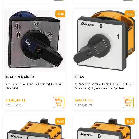
%
48
%
50
KRAUS & NAİMER
OPAŞ
Kraus Naimer CA10-A410 Yıldız 3Gen
OPAŞ 101 M40 - 1X40A 66X66 1 Faz (
O-Y 20A
Monofaze) Açma Kapama Şalteri
2.191,49
TL
568,71
TL
4.214,40
TL
1.137,42
TL
%
50
%
50