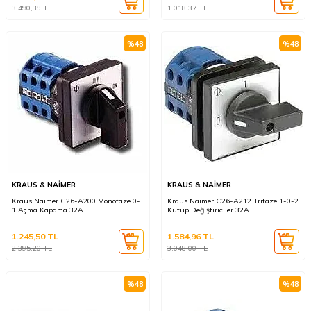
3.490,39
TL
1.018,37
TL
%
48
%
48
KRAUS & NAİMER
KRAUS & NAİMER
Kraus Naimer C26-A200 Monofaze 0-
Kraus Naimer C26-A212 Trifaze 1-0-2
1 Açma Kapama 32A
Kutup Değiştiriciler 32A
1.245,50
TL
1.584,96
TL
2.395,20
TL
3.048,00
TL
%
48
%
48