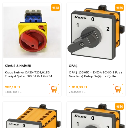
%
48
%
50
KRAUS & NAİMER
OPAŞ
Kraus Naimer CA20-T203/01EG
OPAŞ 105 050 - 1X50A 90X90 1 Faz (
Emniyet Şalteri 3X25A 0-1 64X64
Monofaze) Kutup Değiştirici Şalter
982,18
TL
1.018,00
TL
1.888,80
TL
2.035,99
TL
%
50