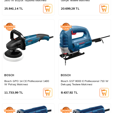
2800 W Büyük Taşlama Makinesi
Gönye Testere Makinesi
25.841,14
TL
20.699,28
TL
BOSCH
BOSCH
Bosch GPO 14 CE Professional 1400
Bosch GST 8000 E Professional 710 W
W Polisaj Makinesi
Dekupaj Testere Makinesi
11.733,99
TL
8.437,92
TL