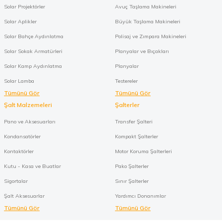
Solar Projektörler
Avuç Taşlama Makineleri
Solar Aplikler
Büyük Taşlama Makineleri
Solar Bahçe Aydınlatma
Polisaj ve Zımpara Makineleri
Solar Sokak Armatürleri
Planyalar ve Bıçakları
Solar Kamp Aydınlatma
Planyalar
Solar Lamba
Testereler
Tümünü Gör
Tümünü Gör
Şalt Malzemeleri
Şalterler
Pano ve Aksesuarları
Transfer Şalteri
Kondansatörler
Kompakt Şalterler
Kontaktörler
Motor Koruma Şalterleri
Kutu - Kasa ve Buatlar
Pako Şalterler
Sigortalar
Sınır Şalterler
Şalt Aksesuarlar
Yardımcı Donanımlar
Tümünü Gör
Tümünü Gör