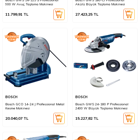
Bosch GWS 14-125 S Professional
Bosch GWS 180-LI Professional
900 W Avuç Taşlama Makinesi
Akülü Büyük Taşlama Makinesi
11.799,91
TL
27.423,25
TL
BOSCH
BOSCH
Bosch GCO 14-24 J Professional Metal
Bosch GWS 24-180 P Professional
Kesme Makinesi
2400 W Büyük Taşlama Makinesi
20.040,07
TL
15.227,82
TL