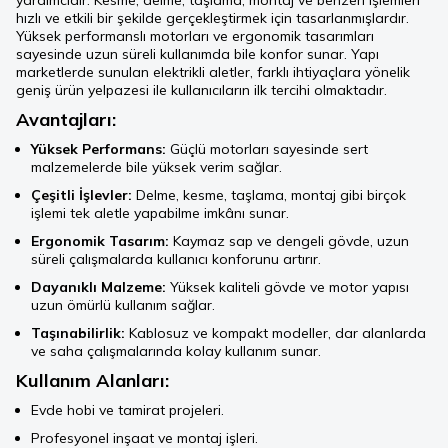
yardımcıdır. Kesme, delme, taşlama, montaj ve benzeri işlemleri
hızlı ve etkili bir şekilde gerçekleştirmek için tasarlanmışlardır.
Yüksek performanslı motorları ve ergonomik tasarımları
sayesinde uzun süreli kullanımda bile konfor sunar. Yapı
marketlerde sunulan elektrikli aletler, farklı ihtiyaçlara yönelik
geniş ürün yelpazesi ile kullanıcıların ilk tercihi olmaktadır.
Avantajları:
Yüksek Performans:
Güçlü motorları sayesinde sert
malzemelerde bile yüksek verim sağlar.
Çeşitli İşlevler:
Delme, kesme, taşlama, montaj gibi birçok
işlemi tek aletle yapabilme imkânı sunar.
Ergonomik Tasarım:
Kaymaz sap ve dengeli gövde, uzun
süreli çalışmalarda kullanıcı konforunu artırır.
Dayanıklı Malzeme:
Yüksek kaliteli gövde ve motor yapısı
uzun ömürlü kullanım sağlar.
Taşınabilirlik:
Kablosuz ve kompakt modeller, dar alanlarda
ve saha çalışmalarında kolay kullanım sunar.
Kullanım Alanları:
Evde hobi ve tamirat projeleri.
Profesyonel inşaat ve montaj işleri.