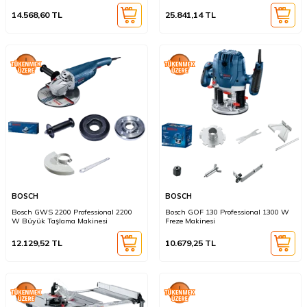
14.568,60
TL
25.841,14
TL
BOSCH
BOSCH
Bosch GWS 2200 Professional 2200
Bosch GOF 130 Professional 1300 W
W Büyük Taşlama Makinesi
Freze Makinesi
12.129,52
TL
10.679,25
TL