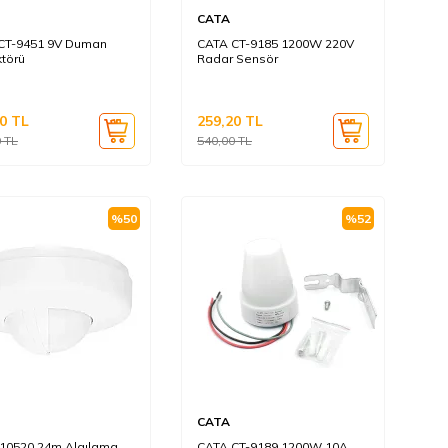
CATA
CT-9451 9V Duman
CATA CT-9185 1200W 220V
törü
Radar Sensör
0
TL
259,20
TL
0
TL
540,00
TL
%
50
%
52
CATA
10520 24m Algılama
CATA CT-9189 1200W 10A