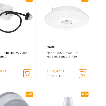
NADE
CT-9188 800W 220V
Nade 10359 Tavan Tipi
Sensör
Hareket Sensörü IP20
0
TL
1.085,47
TL
0
TL
2.170,95
TL
%
65
%
50