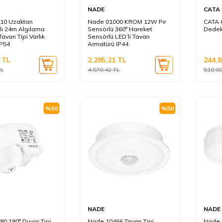
NADE
CATA
10 Uzaktan
Nade 01000 KROM 12W Pır
CATA 
ı 24m Algılama
Sensörlü 360° Hareket
Dedek
avan Tipi Varlık
Sensörlü LED’li Tavan
IP54
Armatürü IP44
TL
2.285,21
TL
244,8
L
4.570,42
TL
510,0
%
50
%
50
NADE
NADE
0 180° Duvar Tipi
Nade 10466 Tavan Tipi
Nade 