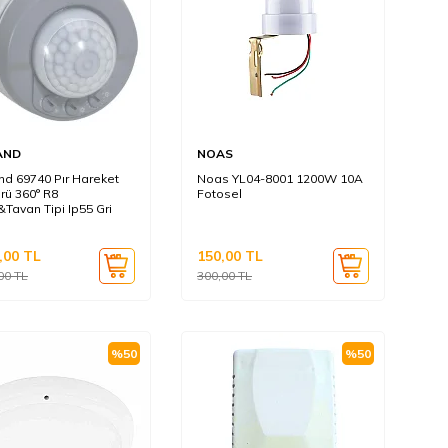
AND
NOAS
nd 69740 Pır Hareket
Noas YL04-8001 1200W 10A
rü 360° R8
Fotosel
Tavan Tipi Ip55 Gri
,00
TL
150,00
TL
00
TL
300,00
TL
%
50
%
50