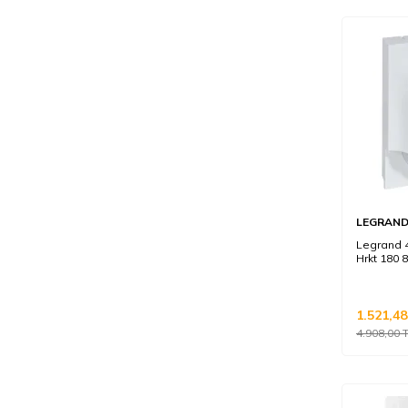
LEGRAN
Legrand 4
Hrkt 180 
1.521,48
4.908,00
T