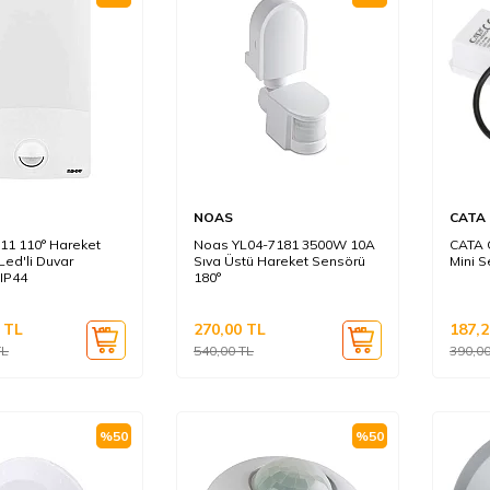
NOAS
CATA
11 110° Hareket
Noas YL04-7181 3500W 10A
CATA 
Led'li Duvar
Sıva Üstü Hareket Sensörü
Mini 
IP44
180°
TL
270,00
TL
187,2
L
540,00
TL
390,0
%
50
%
50