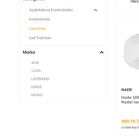
Aydınlatma Kontrolörleri
Kontrolörler
Sensörler
Led Trafoları
Marka
ACK
CATA
LEGRAND
NADE
NADE
NOAS
Nade 1036
Radar Se
999,78
T
1.999,56
T