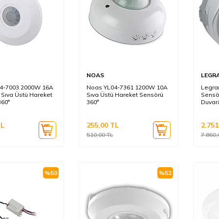
NOAS
LEGR
4-7003 2000W 16A
Noas YL04-7361 1200W 10A
Legra
m Sıva Üstü Hareket
Sıva Üstü Hareket Sensörü
Sensö
360°
360°
Duvar&
L
255,00
TL
2.751
510,00
TL
7.860,
%
50
%
52