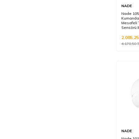
NADE
Nade 105
Kumandal
Mesafeli T
Sensörü 
2.085,25
4.170,50
T
NADE
Nade 1018