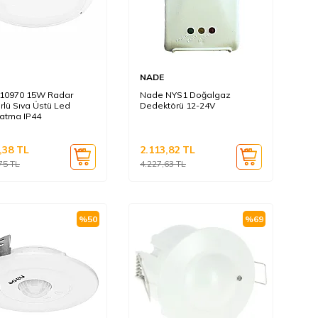
NADE
10970 15W Radar
Nade NYS1 Doğalgaz
rlü Sıva Üstü Led
Dedektörü 12-24V
latma IP44
,38
TL
2.113,82
TL
75
TL
4.227,63
TL
%
50
%
69