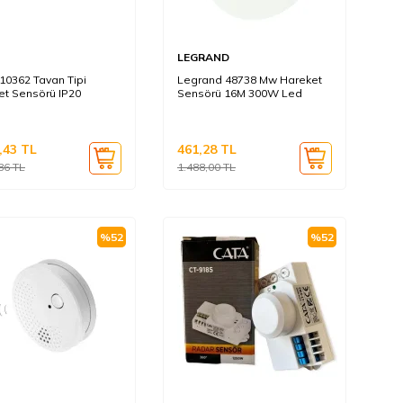
LEGRAND
10362 Tavan Tipi
Legrand 48738 Mw Hareket
et Sensörü IP20
Sensörü 16M 300W Led
,43
TL
461,28
TL
86
TL
1.488,00
TL
%
52
%
52