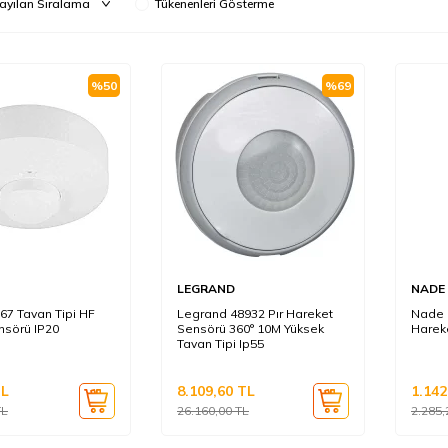
Tükenenleri Gösterme
%
50
%
69
LEGRAND
NADE
7 Tavan Tipi HF
Legrand 48932 Pır Hareket
Nade 
nsörü IP20
Sensörü 360° 10M Yüksek
Harek
Tavan Tipi Ip55
L
8.109,60
TL
1.142
L
26.160,00
TL
2.285,