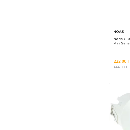
NOAS
Noas YL0
Mini Sens
222,00
T
444,00
TL