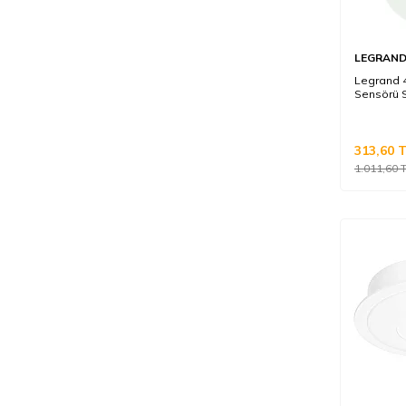
LEGRAN
Legrand 4
Sensörü 
313,60
T
1.011,60
T