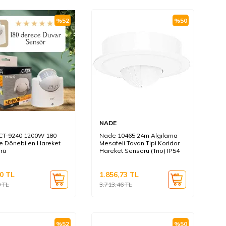
%
52
%
50
NADE
CT-9240 1200W 180
Nade 10465 24m Algılama
e Dönebilen Hareket
Mesafeli Tavan Tipi Koridor
rü
Hareket Sensörü (Trio) IP54
0
TL
1.856,73
TL
0
TL
3.713,46
TL
%
52
%
50