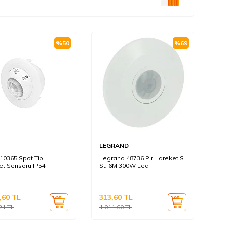
%
50
%
69
LEGRAND
10365 Spot Tipi
Legrand 48736 Pır Hareket S.
et Sensörü IP54
Sü 6M 300W Led
,60
TL
313,60
TL
21
TL
1.011,60
TL