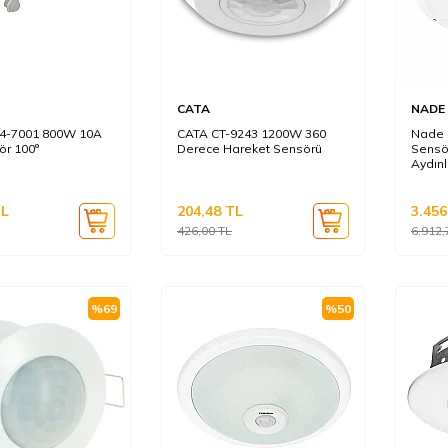
CATA
NADE
4-7001 800W 10A
CATA CT-9243 1200W 360
Nade 
ör 100°
Derece Hareket Sensörü
Sensö
Aydın
L
204,48
TL
3.456
426,00
TL
6.912,
%
69
%
50