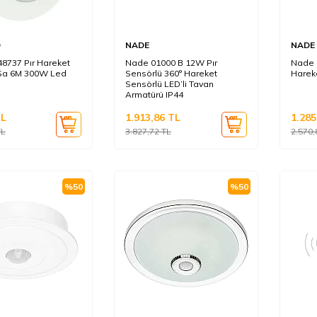
D
NADE
NADE
8737 Pır Hareket
Nade 01000 B 12W Pır
Nade 
Sa 6M 300W Led
Sensörlü 360° Hareket
Harek
Sensörlü LED’li Tavan
Armatürü IP44
L
1.913,86
TL
1.285
L
3.827,72
TL
2.570,
%
50
%
50