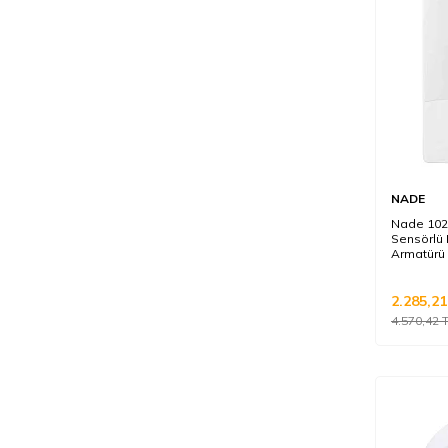
NADE
Nade 102
Sensörlü 
Armatürü 
2.285,21
4.570,42
T