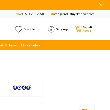
+90 534 260 7550
info@endustriyelmarket.com
0
Sepetim
Favorilerim
Giriş Yap
0,00
TL
rik & Tesisat Malzemeleri