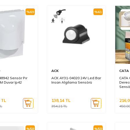
%
69
%
61
D
ACK
CATA
8942 Sensör Pır
ACK AY31-04020 24V Led Bar
CATA 
8M Duvar Ip42
Insan Algilama Sensörü
Derec
Sensö
TL
138,14
TL
216,0
L
354,21
TL
450,0
%
50
%
50