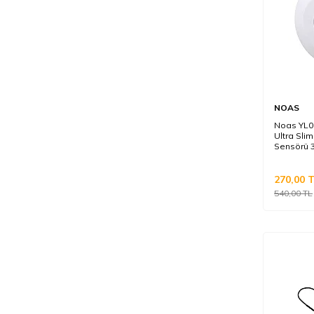
NOAS
Noas YL0
Ultra Sli
Sensörü 
270,00
T
540,00
TL