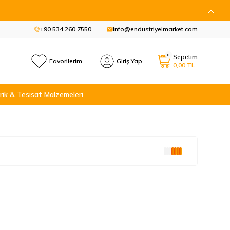
+90 534 260 7550
info@endustriyelmarket.com
0
Sepetim
Favorilerim
Giriş Yap
0,00
TL
rik & Tesisat Malzemeleri