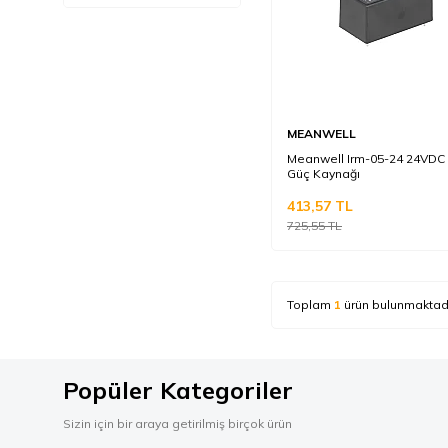
MEANWELL
Meanwell Irm-05-24 24VDC
Güç Kaynağı
413,57
TL
725,55
TL
Toplam
1
ürün bulunmaktadı
Popüler Kategoriler
Sizin için bir araya getirilmiş birçok ürün