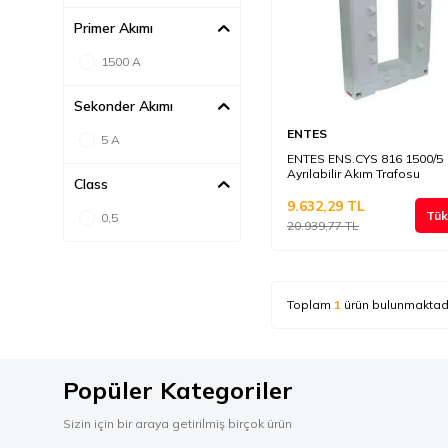
Primer Akımı
1500 A
Sekonder Akımı
ENTES
5 A
ENTES ENS.CYS 816 1500/5
Ayrılabilir Akım Trafosu
Class
9.632,29
TL
Tük
0,5
20.939,77
TL
Toplam
1
ürün bulunmaktadı
Popüler Kategoriler
Sizin için bir araya getirilmiş birçok ürün