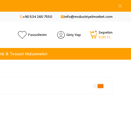
+90 534 260 7550
info@endustriyelmarket.com
0
Sepetim
Favorilerim
Giriş Yap
0,00
TL
rik & Tesisat Malzemeleri