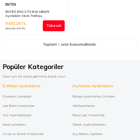
ENTES
ENTES ENS.CYS 816 1600/5
Ayrılabilir Akım Trafosu
9.632,29
TL
Tükendi
20.939,77
TL
Toplam
1
ürün bulunmaktadır.
Popüler Kategoriler
Sizin için bir araya getirilmiş birçok ürün
İç Mekan Aydınlatma
Dış Mekan Aydınlatma
FLoresan Lambalar
Bahçe Aydınlatma Ürünleri
Led Bant Armatürler
Wallwasherlar
Acil Aydınlatmalar
Etanj Led Armatürler
Gece Lambaları
Sokak Aydınlatmaları
Avize ve Sarkıt Armatürler
Dış Mekan Aplikleri