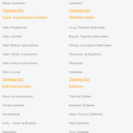
Masa Lambaları
Lambalar
Tümünü Gör
Tümünü Gör
Solar Aydınlatma Ürünleri
Elektrikli Aletler
Solar Projektörler
Avuç Taşlama Makineleri
Solar Aplikler
Büyük Taşlama Makineleri
Solar Bahçe Aydınlatma
Polisaj ve Zımpara Makineleri
Solar Sokak Armatürleri
Planyalar ve Bıçakları
Solar Kamp Aydınlatma
Planyalar
Solar Lamba
Testereler
Tümünü Gör
Tümünü Gör
Şalt Malzemeleri
Şalterler
Pano ve Aksesuarları
Transfer Şalteri
Kondansatörler
Kompakt Şalterler
Kontaktörler
Motor Koruma Şalterleri
Kutu - Kasa ve Buatlar
Pako Şalterler
Sigortalar
Sınır Şalterler