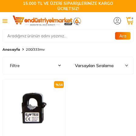
15.000 TL VE ÜZERİ SİPARİŞLERİNİZE KARGO
ÜCRETSİZ!
0
Ara
Anasayfa
200/333mv
Filtre
%
54