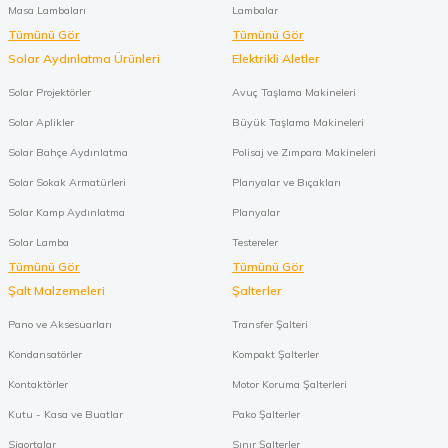
Masa Lambaları
Lambalar
Tümünü Gör
Tümünü Gör
Solar Aydınlatma Ürünleri
Elektrikli Aletler
Solar Projektörler
Avuç Taşlama Makineleri
Solar Aplikler
Büyük Taşlama Makineleri
Solar Bahçe Aydınlatma
Polisaj ve Zımpara Makineleri
Solar Sokak Armatürleri
Planyalar ve Bıçakları
Solar Kamp Aydınlatma
Planyalar
Solar Lamba
Testereler
Tümünü Gör
Tümünü Gör
Şalt Malzemeleri
Şalterler
Pano ve Aksesuarları
Transfer Şalteri
Kondansatörler
Kompakt Şalterler
Kontaktörler
Motor Koruma Şalterleri
Kutu - Kasa ve Buatlar
Pako Şalterler
Sigortalar
Sınır Şalterler