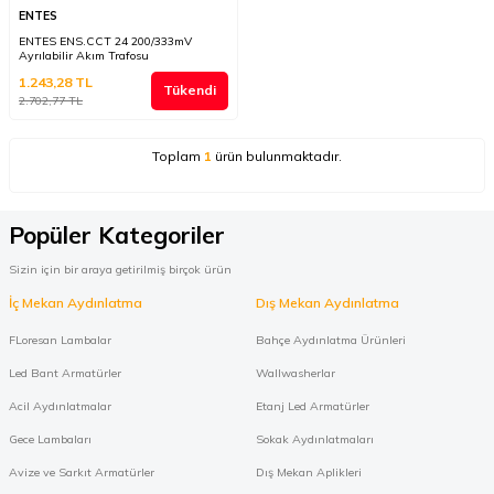
ENTES
ENTES ENS.CCT 24 200/333mV
Ayrılabilir Akım Trafosu
1.243,28
TL
Tükendi
2.702,77
TL
Toplam
1
ürün bulunmaktadır.
Popüler Kategoriler
Sizin için bir araya getirilmiş birçok ürün
İç Mekan Aydınlatma
Dış Mekan Aydınlatma
FLoresan Lambalar
Bahçe Aydınlatma Ürünleri
Led Bant Armatürler
Wallwasherlar
Acil Aydınlatmalar
Etanj Led Armatürler
Gece Lambaları
Sokak Aydınlatmaları
Avize ve Sarkıt Armatürler
Dış Mekan Aplikleri