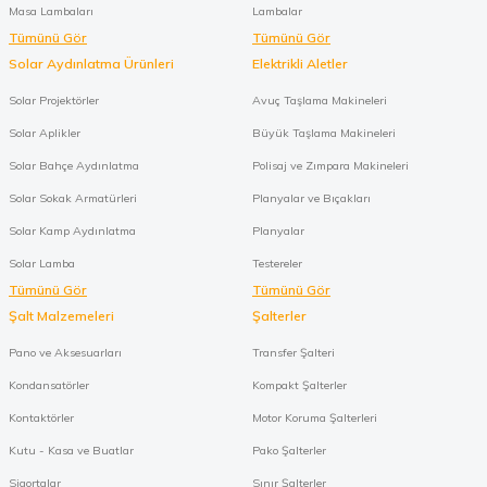
Masa Lambaları
Lambalar
Tümünü Gör
Tümünü Gör
Solar Aydınlatma Ürünleri
Elektrikli Aletler
Solar Projektörler
Avuç Taşlama Makineleri
Solar Aplikler
Büyük Taşlama Makineleri
Solar Bahçe Aydınlatma
Polisaj ve Zımpara Makineleri
Solar Sokak Armatürleri
Planyalar ve Bıçakları
Solar Kamp Aydınlatma
Planyalar
Solar Lamba
Testereler
Tümünü Gör
Tümünü Gör
Şalt Malzemeleri
Şalterler
Pano ve Aksesuarları
Transfer Şalteri
Kondansatörler
Kompakt Şalterler
Kontaktörler
Motor Koruma Şalterleri
Kutu - Kasa ve Buatlar
Pako Şalterler
Sigortalar
Sınır Şalterler