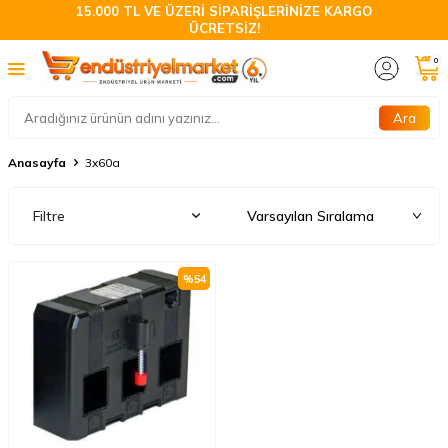
15.000 TL VE ÜZERİ SİPARİŞLERİNİZE KARGO
ÜCRETSİZ!
0
Ara
Anasayfa
3x60a
Filtre
%
54