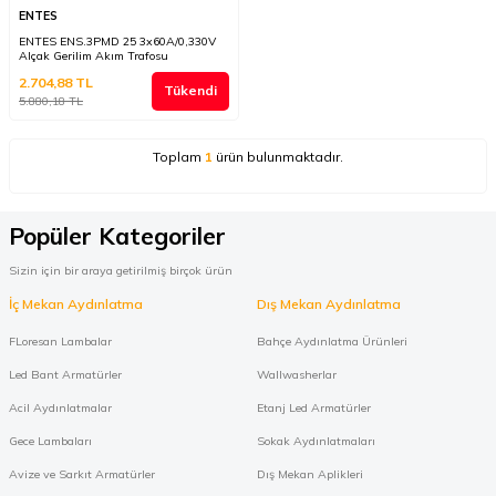
ENTES
ENTES ENS.3PMD 25 3x60A/0,330V
Alçak Gerilim Akım Trafosu
2.704,88
TL
Tükendi
5.880,18
TL
Toplam
1
ürün bulunmaktadır.
Popüler Kategoriler
Sizin için bir araya getirilmiş birçok ürün
İç Mekan Aydınlatma
Dış Mekan Aydınlatma
FLoresan Lambalar
Bahçe Aydınlatma Ürünleri
Led Bant Armatürler
Wallwasherlar
Acil Aydınlatmalar
Etanj Led Armatürler
Gece Lambaları
Sokak Aydınlatmaları
Avize ve Sarkıt Armatürler
Dış Mekan Aplikleri