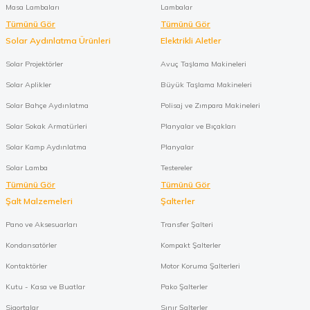
Masa Lambaları
Lambalar
Tümünü Gör
Tümünü Gör
Solar Aydınlatma Ürünleri
Elektrikli Aletler
Solar Projektörler
Avuç Taşlama Makineleri
Solar Aplikler
Büyük Taşlama Makineleri
Solar Bahçe Aydınlatma
Polisaj ve Zımpara Makineleri
Solar Sokak Armatürleri
Planyalar ve Bıçakları
Solar Kamp Aydınlatma
Planyalar
Solar Lamba
Testereler
Tümünü Gör
Tümünü Gör
Şalt Malzemeleri
Şalterler
Pano ve Aksesuarları
Transfer Şalteri
Kondansatörler
Kompakt Şalterler
Kontaktörler
Motor Koruma Şalterleri
Kutu - Kasa ve Buatlar
Pako Şalterler
Sigortalar
Sınır Şalterler