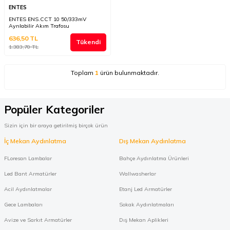
ENTES
ENTES ENS.CCT 10 50/333mV
Ayrılabilir Akım Trafosu
636,50
TL
Tükendi
1.383,70
TL
Toplam
1
ürün bulunmaktadır.
Popüler Kategoriler
Sizin için bir araya getirilmiş birçok ürün
İç Mekan Aydınlatma
Dış Mekan Aydınlatma
FLoresan Lambalar
Bahçe Aydınlatma Ürünleri
Led Bant Armatürler
Wallwasherlar
Acil Aydınlatmalar
Etanj Led Armatürler
Gece Lambaları
Sokak Aydınlatmaları
Avize ve Sarkıt Armatürler
Dış Mekan Aplikleri