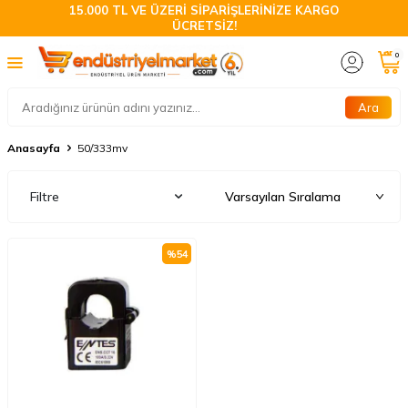
15.000 TL VE ÜZERİ SİPARİŞLERİNİZE KARGO
ÜCRETSİZ!
0
Ara
Anasayfa
50/333mv
Filtre
%
54