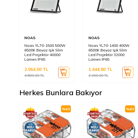
NOAS
NOAS
Noas YL70-1500 500W
Noas YL70-1400 400W
6500K Beyaz Işık Slim
6500K Beyaz Işık Slim
Led Projektör 40000
Led Projektör 32000
Lümen IP65
Lümen IP65
2.064,00
TL
1.444,80
TL
4.800,00
TL
3.360,00
TL
Herkes Bunlara Bakıyor
%
63
%
63