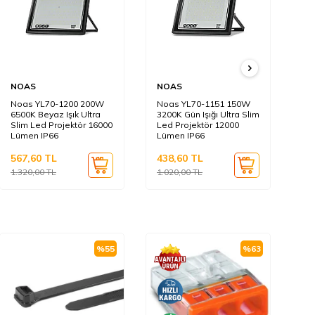
NOAS
NOAS
N
Noas YL70-1200 200W
Noas YL70-1151 150W
No
6500K Beyaz Işık Ultra
3200K Gün Işığı Ultra Slim
65
Slim Led Projektör 16000
Led Projektör 12000
Sl
Lümen IP66
Lümen IP66
Lü
567,60
TL
438,60
TL
43
1.320,00
TL
1.020,00
TL
1.
%
55
%
63