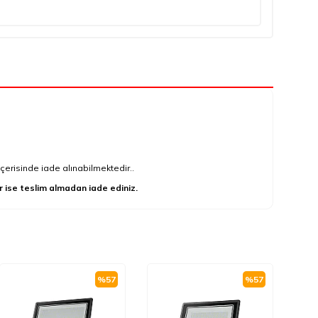
çerisinde iade alınabilmektedir..
r ise teslim almadan iade ediniz.
%
57
%
57