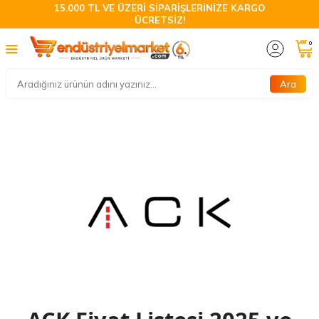
15.000 TL VE ÜZERİ SİPARİŞLERİNİZE KARGO
ÜCRETSİZ!
0
Ara