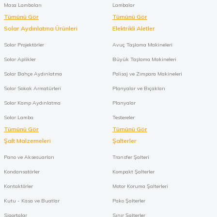
Masa Lambaları
Lambalar
Tümünü Gör
Tümünü Gör
Solar Aydınlatma Ürünleri
Elektrikli Aletler
Solar Projektörler
Avuç Taşlama Makineleri
Solar Aplikler
Büyük Taşlama Makineleri
Solar Bahçe Aydınlatma
Polisaj ve Zımpara Makineleri
Solar Sokak Armatürleri
Planyalar ve Bıçakları
Solar Kamp Aydınlatma
Planyalar
Solar Lamba
Testereler
Tümünü Gör
Tümünü Gör
Şalt Malzemeleri
Şalterler
Pano ve Aksesuarları
Transfer Şalteri
Kondansatörler
Kompakt Şalterler
Kontaktörler
Motor Koruma Şalterleri
Kutu - Kasa ve Buatlar
Pako Şalterler
Sigortalar
Sınır Şalterler