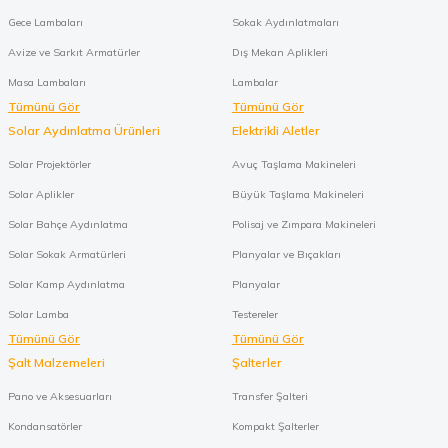
Gece Lambaları
Sokak Aydınlatmaları
Avize ve Sarkıt Armatürler
Dış Mekan Aplikleri
Masa Lambaları
Lambalar
Tümünü Gör
Tümünü Gör
Solar Aydınlatma Ürünleri
Elektrikli Aletler
Solar Projektörler
Avuç Taşlama Makineleri
Solar Aplikler
Büyük Taşlama Makineleri
Solar Bahçe Aydınlatma
Polisaj ve Zımpara Makineleri
Solar Sokak Armatürleri
Planyalar ve Bıçakları
Solar Kamp Aydınlatma
Planyalar
Solar Lamba
Testereler
Tümünü Gör
Tümünü Gör
Şalt Malzemeleri
Şalterler
Pano ve Aksesuarları
Transfer Şalteri
Kondansatörler
Kompakt Şalterler