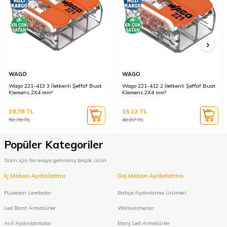
WAGO
WAGO
Wago 221-413 3 İletkenli Şeffaf Buat
Wago 221-412 2 İletkenli Şeffaf Buat
Klemens 2X4 mm²
Klemens 2X4 mm²
18,78
TL
15,12
TL
50,76
TL
40,87
TL
Popüler Kategoriler
Sizin için bir araya getirilmiş birçok ürün
İç Mekan Aydınlatma
Dış Mekan Aydınlatma
FLoresan Lambalar
Bahçe Aydınlatma Ürünleri
Led Bant Armatürler
Wallwasherlar
Acil Aydınlatmalar
Etanj Led Armatürler