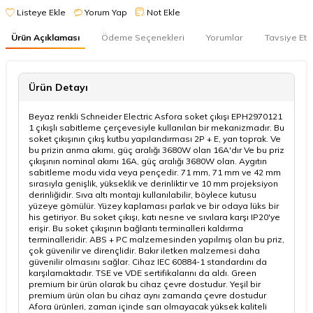
Listeye Ekle
Yorum Yap
Not Ekle
Ürün Açıklaması
Ödeme Seçenekleri
Yorumlar
Tavsiye Et
Ürün Detayı
Beyaz renkli Schneider Electric Asfora soket çıkışı EPH2970121
1 çıkışlı sabitleme çerçevesiyle kullanılan bir mekanizmadır. Bu
soket çıkışının çıkış kutbu yapılandırması 2P + E, yan toprak. Ve
bu prizin anma akımı, güç aralığı 3680W olan 16A'dır Ve bu priz
çıkışının nominal akımı 16A, güç aralığı 3680W olan. Aygıtın
sabitleme modu vida veya pençedir. 71 mm, 71 mm ve 42 mm
sırasıyla genişlik, yükseklik ve derinliktir ve 10 mm projeksiyon
derinliğidir. Sıva altı montajı kullanılabilir, böylece kutusu
yüzeye gömülür. Yüzey kaplaması parlak ve bir odaya lüks bir
his getiriyor. Bu soket çıkışı, katı nesne ve sıvılara karşı IP20'ye
erişir. Bu soket çıkışının bağlantı terminalleri kaldırma
terminalleridir. ABS + PC malzemesinden yapılmış olan bu priz,
çok güvenilir ve dirençlidir. Bakır iletken malzemesi daha
güvenilir olmasını sağlar. Cihaz IEC 60884-1 standardını da
karşılamaktadır. TSE ve VDE sertifikalarını da aldı. Green
premium bir ürün olarak bu cihaz çevre dostudur. Yeşil bir
premium ürün olan bu cihaz aynı zamanda çevre dostudur
Afora ürünleri, zaman içinde sarı olmayacak yüksek kaliteli