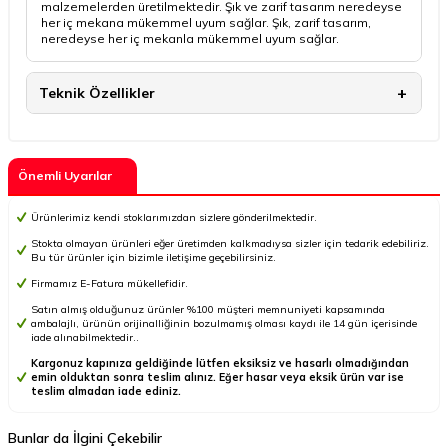
malzemelerden üretilmektedir. Şık ve zarif tasarım neredeyse
her iç mekana mükemmel uyum sağlar. Şık, zarif tasarım,
neredeyse her iç mekanla mükemmel uyum sağlar.
Teknik Özellikler
Önemli Uyarılar
Ürünlerimiz kendi stoklarımızdan sizlere gönderilmektedir.
Stokta olmayan ürünleri eğer üretimden kalkmadıysa sizler için tedarik edebiliriz.
Bu tür ürünler için bizimle iletişime geçebilirsiniz.
Firmamız E-Fatura mükellefidir.
Satın almış olduğunuz ürünler %100 müşteri memnuniyeti kapsamında
ambalajlı, ürünün orijinalliğinin bozulmamış olması kaydı ile 14 gün içerisinde
iade alınabilmektedir..
Kargonuz kapınıza geldiğinde lütfen eksiksiz ve hasarlı olmadığından
emin olduktan sonra teslim alınız. Eğer hasar veya eksik ürün var ise
teslim almadan iade ediniz.
Bunlar da İlgini Çekebilir