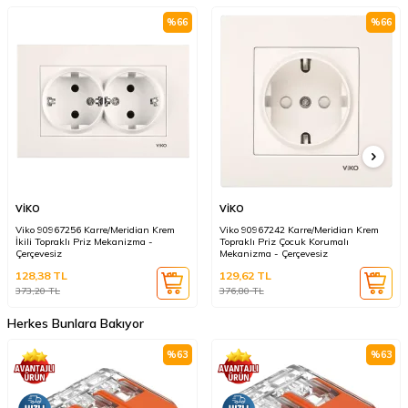
%
66
%
66
VİKO
VİKO
Viko 90967256 Karre/Meridian Krem
Viko 90967242 Karre/Meridian Krem
İkili Topraklı Priz Mekanizma -
Topraklı Priz Çocuk Korumalı
Çerçevesiz
Mekanizma - Çerçevesiz
128,38
TL
129,62
TL
373,20
TL
376,80
TL
Herkes Bunlara Bakıyor
%
63
%
63