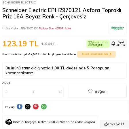
SCHNEIDER ELECTRIC
Schneider Electric EPH2970121 Asfora Topraklı
Priz 16A Beyaz Renk - Çerçevesiz
Ürün Kodu :
EPH2970121
Stokta Son 47898 Adet
123,19
TL
Kazancınız
Fiyat
410,64
TL
Alarmı
287,45
TL
Kredi kartı ile ayda
12,52 TL
'den başlayan taksitlerle
Taksit Fırsatlarını Gör
Bu ürünü satın aldığınızda
1,00
TL değerinde
5
Parapuan
kazanacaksınız.
ADET
Beğen
Paylaş
Tahmini Kargoya Teslim:
10.08.2026
tarihine kadar kargoda
Tavsiye Et