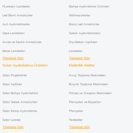
FLoresan Lambalar
Bahçe Aydınlatma Ürünleri
Led Bant Armatürler
Wallwasherlar
Acil Aydınlatmalar
Etanj Led Armatürler
Gece Lambaları
Sokak Aydınlatmaları
Avize ve Sarkıt Armatürler
Dış Mekan Aplikleri
Masa Lambaları
Lambalar
Tümünü Gör
Tümünü Gör
Solar Aydınlatma Ürünleri
Elektrikli Aletler
Solar Projektörler
Avuç Taşlama Makineleri
Solar Aplikler
Büyük Taşlama Makineleri
Solar Bahçe Aydınlatma
Polisaj ve Zımpara Makineleri
Solar Sokak Armatürleri
Planyalar ve Bıçakları
Solar Kamp Aydınlatma
Planyalar
Solar Lamba
Testereler
Tümünü Gör
Tümünü Gör