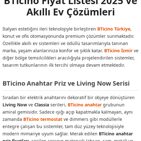
BTicino Fiyat Listesi 2025 ve
Akıllı Ev Çözümleri
İtalyan estetiğini ileri teknolojiyle birleştiren
BTicino Türkiye
,
konut ve ofis otomasyonunda premium çözümler sunmaktadır.
Özellikle akıllı ev sistemleri ve ödüllü tasarımlarıyla tanınan
marka, yaşam alanlarınıza konfor ve şıklık katar.
BTicino İzmir
ve
diğer bölge temsilcilikleri aracılığıyla projelendirilen sistemler,
tasarım tutkunlarının ilk tercihi olmaya devam etmektedir.
BTicino Anahtar Priz ve Living Now Serisi
Sıradan bir elektrik anahtarını dekoratif bir objeye dönüştüren
Living Now
ve
Classia
serileri,
BTicino anahtar
grubunun
amiral gemisidir. Sadece ışığı açıp kapatmakla kalmayan, aynı
zamanda
BTicino termostat
ve dimmers gibi modüllerle
entegre çalışan bu sistemler, tam düz yüzey teknolojisiyle
modern mimariye uyum sağlar. Merak edilen
BTicino anahtar
priz fiyatları
, seçilen çerçeve materyali (ahşap, cam, metal) ve