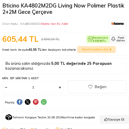
Bticino KA4802M2DG Living Now Polimer Plastik
2+2M Gece Çerçeve
Ürün Kodu :
KA4802M2DG
Stokta Son 81 Adet
605,44
TL
Kazancınız
Fiyat
1.636,33
TL
Alarmı
1.030,89
TL
Kredi kartı ile ayda
61,55 TL
'den başlayan taksitlerle
Taksit Fırsatlarını Gör
Bu ürünü satın aldığınızda
5,00
TL değerinde
25
Parapuan
kazanacaksınız.
MIN. SIP. MIKTARI 1 ADET
Beğen
Paylaş
Tahmini Kargoya Teslim:
10.08.2026
tarihine kadar kargoda
Tavsiye Et