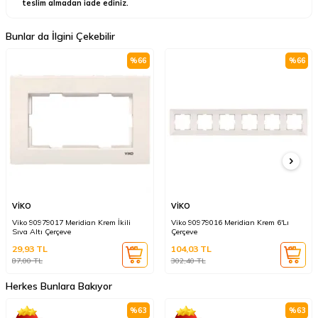
teslim almadan iade ediniz.
Bunlar da İlgini Çekebilir
%
66
%
66
VİKO
VİKO
Viko 90979017 Meridian Krem İkili
Viko 90979016 Meridian Krem 6'Lı
Sıva Altı Çerçeve
Çerçeve
29,93
TL
104,03
TL
87,00
TL
302,40
TL
Herkes Bunlara Bakıyor
%
63
%
63