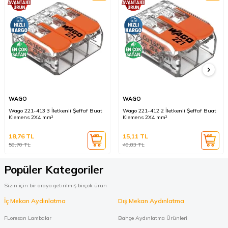
WAGO
WAGO
Wago 221-413 3 İletkenli Şeffaf Buat
Wago 221-412 2 İletkenli Şeffaf Buat
Klemens 2X4 mm²
Klemens 2X4 mm²
18,76
TL
15,11
TL
50,70
TL
40,83
TL
Popüler Kategoriler
Sizin için bir araya getirilmiş birçok ürün
İç Mekan Aydınlatma
Dış Mekan Aydınlatma
FLoresan Lambalar
Bahçe Aydınlatma Ürünleri