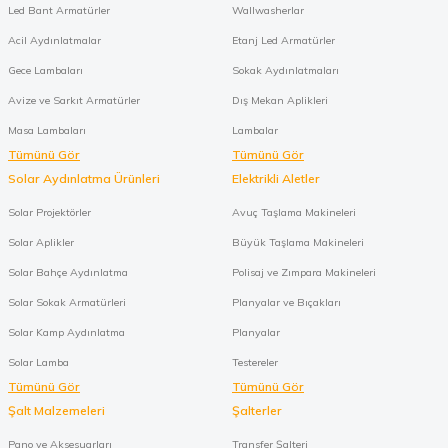
Led Bant Armatürler
Wallwasherlar
Acil Aydınlatmalar
Etanj Led Armatürler
Gece Lambaları
Sokak Aydınlatmaları
Avize ve Sarkıt Armatürler
Dış Mekan Aplikleri
Masa Lambaları
Lambalar
Tümünü Gör
Tümünü Gör
Solar Aydınlatma Ürünleri
Elektrikli Aletler
Solar Projektörler
Avuç Taşlama Makineleri
Solar Aplikler
Büyük Taşlama Makineleri
Solar Bahçe Aydınlatma
Polisaj ve Zımpara Makineleri
Solar Sokak Armatürleri
Planyalar ve Bıçakları
Solar Kamp Aydınlatma
Planyalar
Solar Lamba
Testereler
Tümünü Gör
Tümünü Gör
Şalt Malzemeleri
Şalterler
Pano ve Aksesuarları
Transfer Şalteri