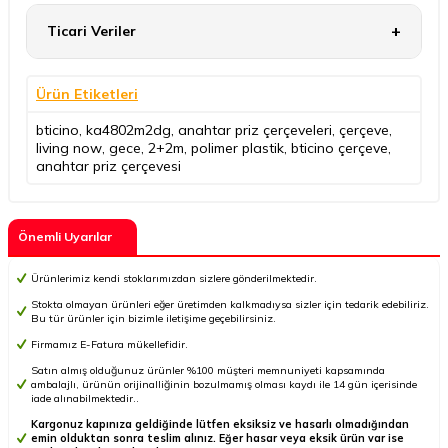
Ticari Veriler
Ürün Etiketleri
bticino
,
ka4802m2dg
,
anahtar priz çerçeveleri
,
çerçeve
,
living now
,
gece
,
2+2m
,
polimer plastik
,
bticino çerçeve
,
anahtar priz çerçevesi
Önemli Uyarılar
Ürünlerimiz kendi stoklarımızdan sizlere gönderilmektedir.
Stokta olmayan ürünleri eğer üretimden kalkmadıysa sizler için tedarik edebiliriz.
Bu tür ürünler için bizimle iletişime geçebilirsiniz.
Firmamız E-Fatura mükellefidir.
Satın almış olduğunuz ürünler %100 müşteri memnuniyeti kapsamında
ambalajlı, ürünün orijinalliğinin bozulmamış olması kaydı ile 14 gün içerisinde
iade alınabilmektedir..
Kargonuz kapınıza geldiğinde lütfen eksiksiz ve hasarlı olmadığından
emin olduktan sonra teslim alınız. Eğer hasar veya eksik ürün var ise