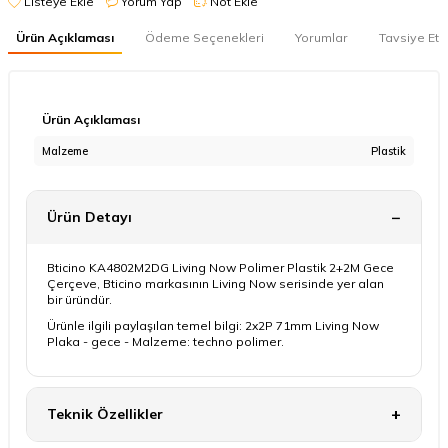
Listeye Ekle
Yorum Yap
Not Ekle
Ürün Açıklaması
Ödeme Seçenekleri
Yorumlar
Tavsiye Et
Ürün Açıklaması
Malzeme
Plastik
Ürün Detayı
Bticino KA4802M2DG Living Now Polimer Plastik 2+2M Gece
Çerçeve, Bticino markasının Living Now serisinde yer alan
bir üründür.
Ürünle ilgili paylaşılan temel bilgi: 2x2P 71mm Living Now
Plaka - gece - Malzeme: techno polimer.
Teknik Özellikler