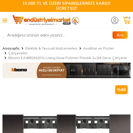
15.000 TL VE ÜZERİ SİPARİŞLERİNİZE KARGO
ÜCRETSİZ!
0
Ara
Anasayfa
Elektrik & Tesisat Malzemeleri
Anahtar ve Prizler
Çerçeveler
Bticino KA4802M2DG Living Now Polimer Plastik 2+2M Gece Çerçeve
%
63