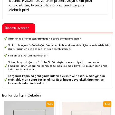
bticino
,
l4202fn
,
zayıf akım prizleri
,
zayıf akım prizi
,
antrasit
,
1m
,
tv prizi
,
bticino priz
,
anahtar priz
,
elektrik prizi
Önemli Uyarılar
Ürünlerimiz kendi stoklarımızdan sizlere gönderilmektedir.
Stokta olmayan ürünleri eğer üretimden kalkmadıysa sizler için tedarik edebiliriz.
Bu tür ürünler için bizimle iletişime geçebilirsiniz.
Firmamız E-Fatura mükellefidir.
Satın almış olduğunuz ürünler %100 müşteri memnuniyeti kapsamında
ambalajlı, ürünün orijinalliğinin bozulmamış olması kaydı ile 14 gün içerisinde
iade alınabilmektedir..
Kargonuz kapınıza geldiğinde lütfen eksiksiz ve hasarlı olmadığından
emin olduktan sonra teslim alınız. Eğer hasar veya eksik ürün var ise
teslim almadan iade ediniz.
Bunlar da İlgini Çekebilir
%
66
%
66