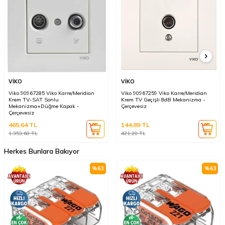
VİKO
VİKO
Viko 90967285 Viko Karre/Meridian
Viko 90967259 Viko Karre/Meridian
Krem TV-SAT Sonlu
Krem TV Geçişli 8dB Mekanizma -
Mekanizma+Düğme Kapak -
Çerçevesiz
Çerçevesiz
465,64
TL
144,89
TL
1.353,60
TL
421,20
TL
Herkes Bunlara Bakıyor
%
63
%
63