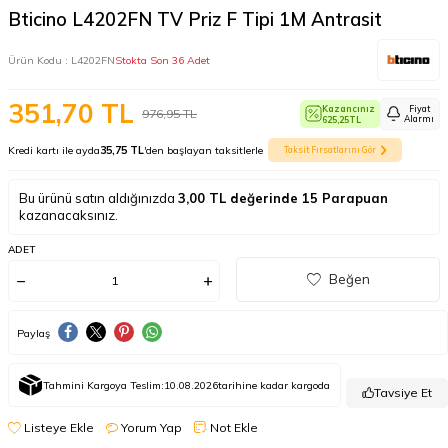
Bticino L4202FN TV Priz F Tipi 1M Antrasit
Ürün Kodu :
L4202FN
Stokta Son 36 Adet
351,70
TL
Kazancınız
Fiyat
976,95
TL
Alarmı
625,25
TL
Kredi kartı ile ayda
35,75 TL
'den başlayan taksitlerle
Taksit Fırsatlarını Gör
Bu ürünü satın aldığınızda
3,00
TL değerinde
15
Parapuan
kazanacaksınız.
ADET
Beğen
Paylaş
Tahmini Kargoya Teslim:
10.08.2026
tarihine kadar kargoda
Tavsiye Et
Listeye Ekle
Yorum Yap
Not Ekle