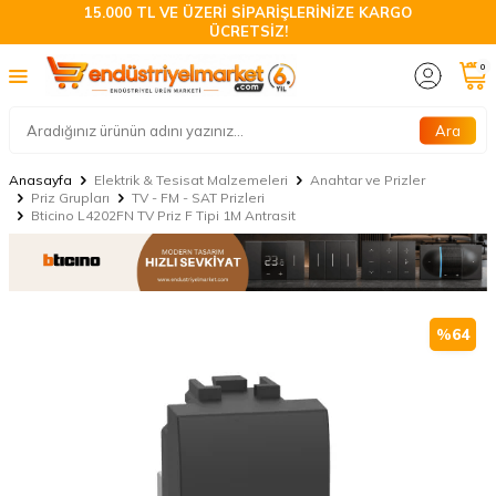
15.000 TL VE ÜZERİ SİPARİŞLERİNİZE KARGO
ÜCRETSİZ!
0
Ara
Anasayfa
Elektrik & Tesisat Malzemeleri
Anahtar ve Prizler
Priz Grupları
TV - FM - SAT Prizleri
Bticino L4202FN TV Priz F Tipi 1M Antrasit
%
64