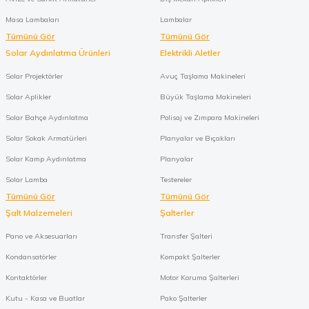
Masa Lambaları
Lambalar
Tümünü Gör
Tümünü Gör
Solar Aydınlatma Ürünleri
Elektrikli Aletler
Solar Projektörler
Avuç Taşlama Makineleri
Solar Aplikler
Büyük Taşlama Makineleri
Solar Bahçe Aydınlatma
Polisaj ve Zımpara Makineleri
Solar Sokak Armatürleri
Planyalar ve Bıçakları
Solar Kamp Aydınlatma
Planyalar
Solar Lamba
Testereler
Tümünü Gör
Tümünü Gör
Şalt Malzemeleri
Şalterler
Pano ve Aksesuarları
Transfer Şalteri
Kondansatörler
Kompakt Şalterler
Kontaktörler
Motor Koruma Şalterleri
Kutu - Kasa ve Buatlar
Pako Şalterler