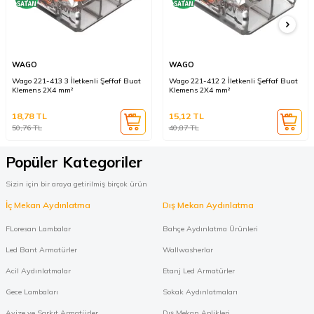
WAGO
WAGO
Wago 221-413 3 İletkenli Şeffaf Buat
Wago 221-412 2 İletkenli Şeffaf Buat
Klemens 2X4 mm²
Klemens 2X4 mm²
18,78
TL
15,12
TL
50,76
TL
40,87
TL
Popüler Kategoriler
Sizin için bir araya getirilmiş birçok ürün
İç Mekan Aydınlatma
Dış Mekan Aydınlatma
FLoresan Lambalar
Bahçe Aydınlatma Ürünleri
Led Bant Armatürler
Wallwasherlar
Acil Aydınlatmalar
Etanj Led Armatürler
Gece Lambaları
Sokak Aydınlatmaları
Avize ve Sarkıt Armatürler
Dış Mekan Aplikleri