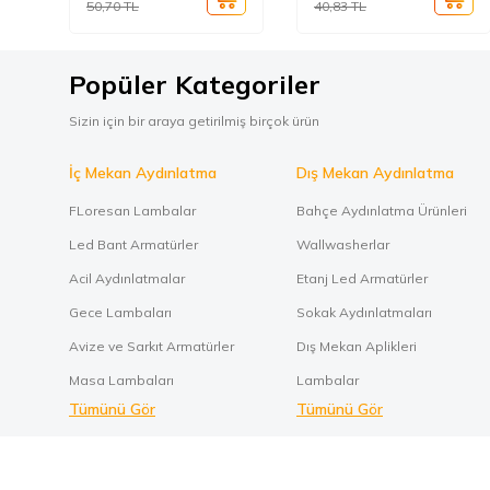
50,70
TL
40,83
TL
Popüler Kategoriler
Sizin için bir araya getirilmiş birçok ürün
İç Mekan Aydınlatma
Dış Mekan Aydınlatma
FLoresan Lambalar
Bahçe Aydınlatma Ürünleri
Led Bant Armatürler
Wallwasherlar
Acil Aydınlatmalar
Etanj Led Armatürler
Gece Lambaları
Sokak Aydınlatmaları
Avize ve Sarkıt Armatürler
Dış Mekan Aplikleri
Masa Lambaları
Lambalar
Tümünü Gör
Tümünü Gör