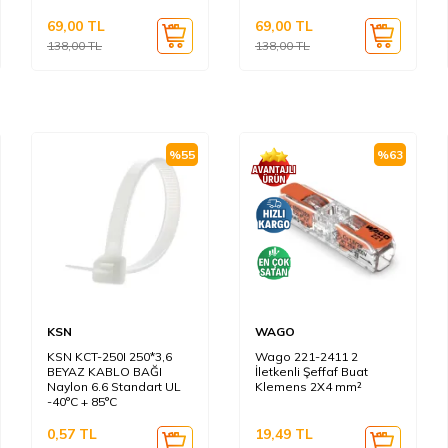
69,00
TL
69,00
TL
138,00
TL
138,00
TL
%
55
%
63
KSN
WAGO
KSN KCT-250I 250*3,6
Wago 221-2411 2
BEYAZ KABLO BAĞI
İletkenli Şeffaf Buat
Naylon 6.6 Standart UL
Klemens 2X4 mm²
-40°C + 85°C
0,57
TL
19,49
TL