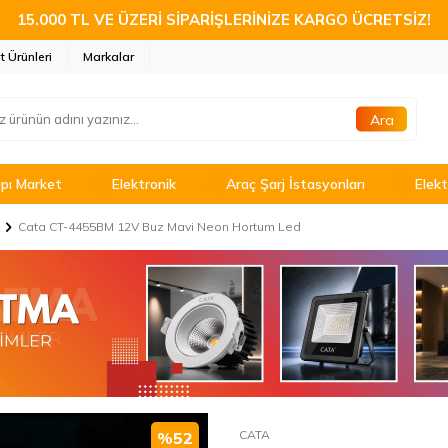
15.000 TL VE ÜZERİ SİPARİŞLERİNİZE KARGO ÜCRETSİZ!
t Ürünleri
Markalar
Ara
pı Market
Elektronik
Araç Şarj İstasyonları
Elekt
Cata CT-4455BM 12V Buz Mavi Neon Hortum Led
CATA
%
52