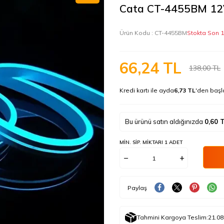
Cata CT-4455BM 12
Ürün Kodu :
CT-4455BM
Stokta Son 
66,24
TL
138,00
TL
Kredi kartı ile ayda
6,73 TL
'den başl
Bu ürünü satın aldığınızda
0,60
T
MIN. SIP. MIKTARI 1 ADET
Paylaş
Tahmini Kargoya Teslim:
21.08