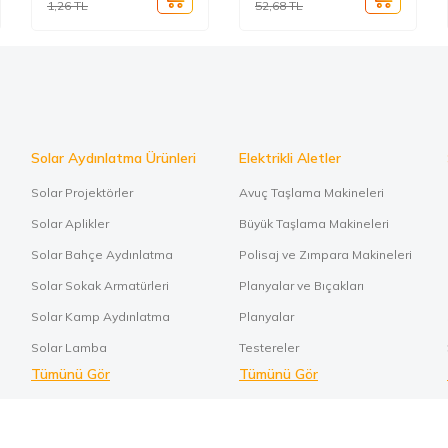
1,26
TL
52,68
TL
Solar Aydınlatma Ürünleri
Elektrikli Aletler
Solar Projektörler
Avuç Taşlama Makineleri
Solar Aplikler
Büyük Taşlama Makineleri
Solar Bahçe Aydınlatma
Polisaj ve Zımpara Makineleri
Solar Sokak Armatürleri
Planyalar ve Bıçakları
Solar Kamp Aydınlatma
Planyalar
Solar Lamba
Testereler
Tümünü Gör
Tümünü Gör