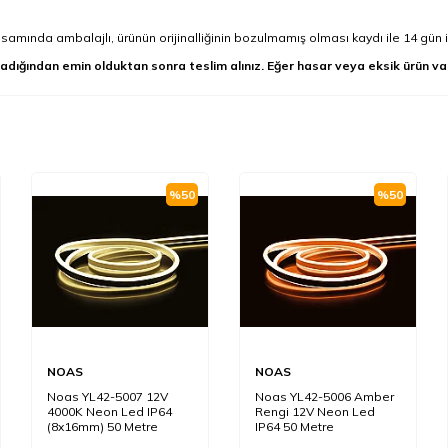
mında ambalajlı, ürünün orijinalliğinin bozulmamış olması kaydı ile 14 gün i
adığından emin olduktan sonra teslim alınız. Eğer hasar veya eksik ürün va
%
50
%
50
NOAS
NOAS
Noas YL42-5007 12V
Noas YL42-5006 Amber
4000K Neon Led IP64
Rengi 12V Neon Led
(8x16mm) 50 Metre
IP64 50 Metre