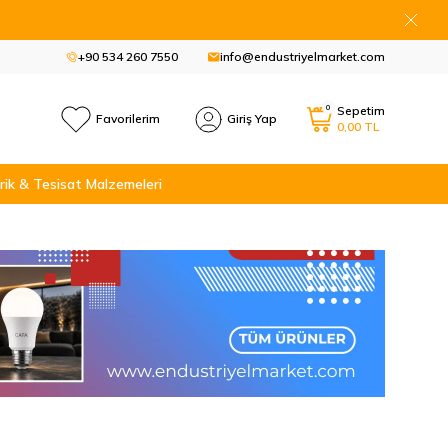
+90 534 260 7550
info@endustriyelmarket.com
0
Sepetim
Favorilerim
Giriş Yap
0,00
TL
rik & Tesisat Malzemeleri