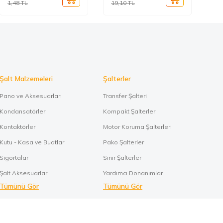
1,48
TL
19,10
TL
0,
Şalt Malzemeleri
Şalterler
Pano ve Aksesuarları
Transfer Şalteri
Kondansatörler
Kompakt Şalterler
Kontaktörler
Motor Koruma Şalterleri
Kutu - Kasa ve Buatlar
Pako Şalterler
Sigortalar
Sınır Şalterler
Şalt Aksesuarlar
Yardımcı Donanımlar
Tümünü Gör
Tümünü Gör