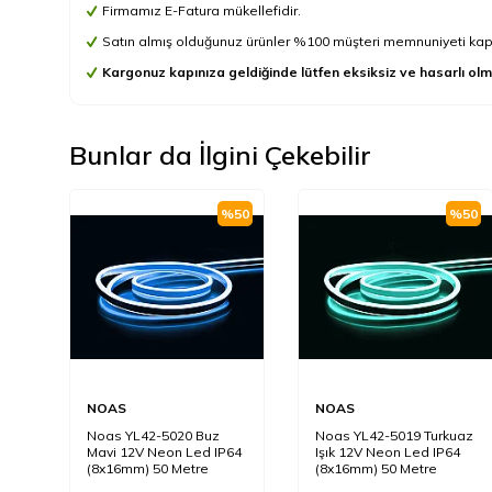
Firmamız E-Fatura mükellefidir.
Satın almış olduğunuz ürünler %100 müşteri memnuniyeti kapsa
Kargonuz kapınıza geldiğinde lütfen eksiksiz ve hasarlı olm
Bunlar da İlgini Çekebilir
%
50
%
50
NOAS
NOAS
Noas YL42-5020 Buz
Noas YL42-5019 Turkuaz
Mavi 12V Neon Led IP64
Işık 12V Neon Led IP64
(8x16mm) 50 Metre
(8x16mm) 50 Metre