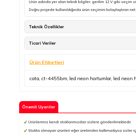
Ürün adında yer alan teknik bilgiler; gerilim 12 V gibi seçim 
Doğru projede kullanıldığında ürün seçimini kolaylaştıran net 
Teknik Özellikler
Ticari Veriler
Ürün Etiketleri
cata
,
ct-4455bm
,
led neon hortumlar
,
led neon 
Önemli Uyarılar
Ürünlerimiz kendi stoklarımızdan sizlere gönderilmektedir.
Stokta olmayan ürünleri eğer üretimden kalkmadıysa sizler için 