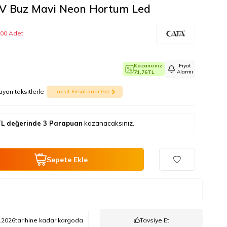
V Buz Mavi Neon Hortum Led
100 Adet
Kazancınız
Fiyat
Alarmı
71,76
TL
ayan taksitlerle
Taksit Fırsatlarını Gör
L değerinde
3
Parapuan
kazanacaksınız.
Sepete Ekle
.2026
tarihine kadar kargoda
Tavsiye Et