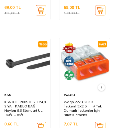
69,00
TL
69,00
TL
69
138,00
TL
138,00
TL
13
%
55
%
63
KSN
WAGO
KS
KSN KCT-200STB 200*4,8
Wago 2273-203 3
KS
SİYAH KABLO BAĞI
İletkenli 3X2,5 mm² Tek
BE
Naylon 6.6 Standart UL
Damarlı İletkenler İçin
Na
-40°C + 85°C
Buat Klemens
-4
0,66
TL
7,07
TL
0,