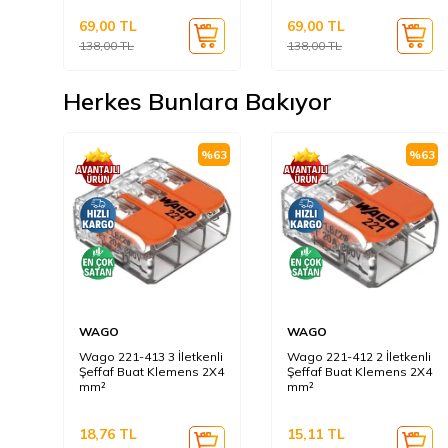
69,00
TL
69,00
TL
138,00
TL
138,00
TL
Herkes Bunlara Bakıyor
%
63
%
63
WAGO
WAGO
Wago 221-413 3 İletkenli
Wago 221-412 2 İletkenli
Şeffaf Buat Klemens 2X4
Şeffaf Buat Klemens 2X4
mm²
mm²
18,76
TL
15,11
TL