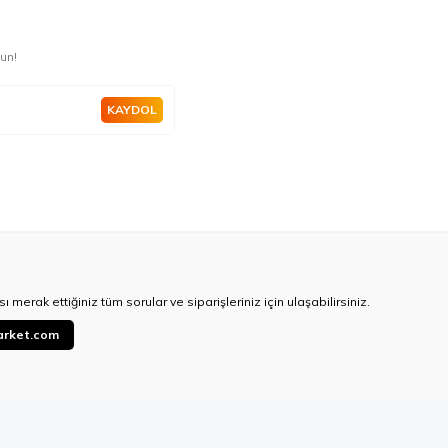
un!
KAYDOL
ı merak ettiğiniz tüm sorular ve siparişleriniz için ulaşabilirsiniz.
arket.com