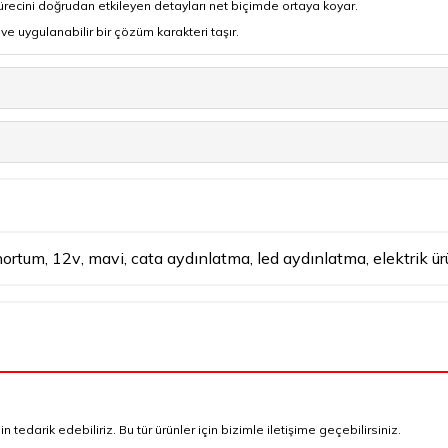
sürecini doğrudan etkileyen detayları net biçimde ortaya koyar.
ve uygulanabilir bir çözüm karakteri taşır.
hortum
,
12v
,
mavi
,
cata aydınlatma
,
led aydınlatma
,
elektrik ü
tedarik edebiliriz. Bu tür ürünler için bizimle iletişime geçebilirsiniz.