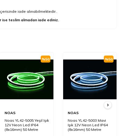
çerisinde iade alınabilmektedir..
r ise teslim almadan iade ediniz.
%
50
%
50
NOAS
NOAS
N
Noas YL42-5005 Yeşil Işık
Noas YL42-5003 Mavi
No
12V Neon Led IP64
Işık 12V Neon Led IP64
Iş
(8x16mm) 50 Metre
(8x16mm) 50 Metre
(8