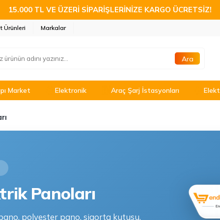
15.000 TL VE ÜZERİ SİPARİŞLERİNİZE KARGO ÜCRETSİZ!
t Ürünleri
Markalar
Ara
pı Market
Elektronik
Araç Şarj İstasyonları
Elekt
rı
I
trik Panoları
pano, polyester pano, sigorta kutusu,