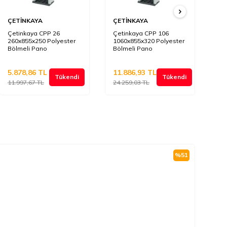
ÇETİNKAYA
ÇETİNKAYA
ÇE
Çetinkaya CPP 26
Çetinkaya CPP 106
Çe
260x855x250 Polyester
1060x855x320 Polyester
80
Bölmeli Pano
Bölmeli Pano
Bö
5.878,86
TL
11.886,93
TL
4.
Tükendi
Tükendi
11.997,67
TL
24.259,03
TL
8.
%
51