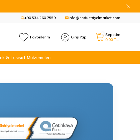
+90 534 260 7550
info@endustriyelmarket.com
0
Sepetim
Favorilerim
Giriş Yap
0,00
TL
rik & Tesisat Malzemeleri