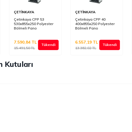
ÇETİNKAYA
ÇETİNKAYA
Çetinkaya CPP 53
Çetinkaya CPP 40
530x855x250 Polyester
400x855x250 Polyester
Bölmeli Pano
Bölmeli Pano
7.590,84
TL
6.557,19
TL
Tükendi
Tükendi
15.491,50
TL
13.382,02
TL
m Kutuları