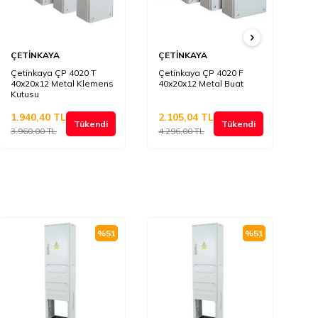
ÇETİNKAYA
ÇETİNKAYA
ÇE
Çetinkaya ÇP 4020 T
Çetinkaya ÇP 4020 F
Çe
40x20x12 Metal Klemens
40x20x12 Metal Buat
30
Kutusu
Ku
1.940,40
TL
2.105,04
TL
1.
Tükendi
Tükendi
3.960,00
TL
4.296,00
TL
3.
%
51
%
51