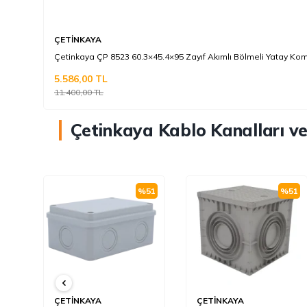
ÇETİNKAYA
Çetinkaya ÇP 8523 60.3×45.4×95 Zayıf Akımlı Bölmeli Yatay Komb
5.586,00
TL
i
11.400,00
TL
Çetinkaya Kablo Kanalları ve
%
51
%
51
%
51
ÇETİNKAYA
ÇETİNKAYA