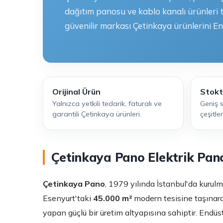
dağıtım panosu ve kablo kanalı ürünleri 
güvenilir markası Çetinkaya ürünlerini En
Orijinal Ürün
Stokt
Yalnızca yetkili tedarik, faturalı ve
Geniş 
garantili Çetinkaya ürünleri.
çeşitler
Çetinkaya Pano Elektrik Pan
Çetinkaya Pano
, 1979 yılında İstanbul'da kurul
Esenyurt'taki
45.000 m²
modern tesisine taşınara
yapan güçlü bir üretim altyapısına sahiptir. Endüs