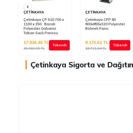
ÇETİNKAYA
ÇETİNKAYA
Çetinkaya ÇP 510 700 x
Çetinkaya CPP 80
r
1100 x 350 Bazalı
800x855x320 Polyester
Polyester Galvaniz
Bölmeli Pano
Taban Saclı Panosu
17.816,40
TL
9.173,61
TL
di
Tükendi
Tükendi
36.360,00
TL
18.721,64
TL
Çetinkaya Sigorta ve Dağıtı
%
51