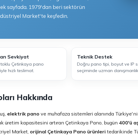
tek sayfada. 1979'dan beri sektörün
düstriyel Market'te keşfedin.
an Sevkiyat
Teknik Destek
stoklu Çetinkaya pano
Doğru pano tipi, boyut ve IP sı
iyle hızlı teslimat.
seçiminde uzman danışmanlık
oları Hakkında
muş,
elektrik pano
ve muhafaza sistemleri alanında Türkiye'nin
k üretim kapasitesini artıran Çetinkaya Pano, bugün
400'ü aş
triyel Market,
orijinal Çetinkaya Pano ürünleri
tedarikinde Tür