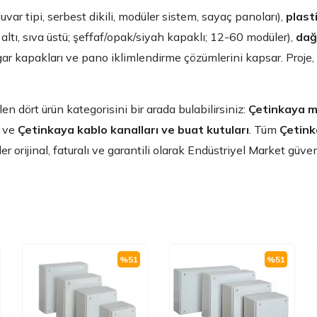
uvar tipi, serbest dikili, modüler sistem, sayaç panoları),
plast
 altı, sıva üstü; şeffaf/opak/siyah kapaklı; 12-60 modüler),
dağ
 rögar kapakları ve pano iklimlendirme çözümlerini kapsar. Proje
 dört ürün kategorisini bir arada bulabilirsiniz:
Çetinkaya m
ve
Çetinkaya kablo kanalları ve buat kutuları
. Tüm
Çetink
ler orijinal, faturalı ve garantili olarak Endüstriyel Market güve
%
51
%
51