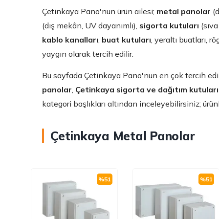
Çetinkaya Pano'nun ürün ailesi;
metal panolar
(d
(dış mekân, UV dayanımlı),
sigorta kutuları
(sıva
kablo kanalları
,
buat kutuları
, yeraltı buatları,
yaygın olarak tercih edilir.
Bu sayfada Çetinkaya Pano'nun en çok tercih edilen
panolar
,
Çetinkaya sigorta ve dağıtım kutuları
kategori başlıkları altından inceleyebilirsiniz; ürün
Çetinkaya Metal Panolar
%
51
%
51
%
51