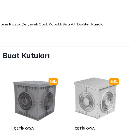
ine Plastik Çerçeveli Opak Kapaklı Sıva Altı Dağıtım Panoları
 Buat Kutuları
%
51
%
51
ÇETİNKAYA
ÇETİNKAYA