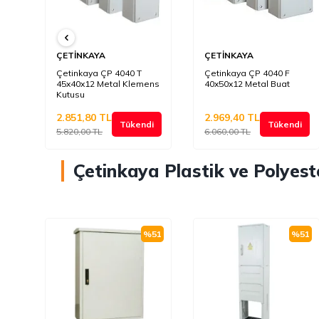
ÇETİNKAYA
ÇETİNKAYA
Çetinkaya ÇP 4040 T
Çetinkaya ÇP 4040 F
45x40x12 Metal Klemens
40x50x12 Metal Buat
Kutusu
2.851,80
TL
2.969,40
TL
di
Tükendi
Tükendi
5.820,00
TL
6.060,00
TL
Çetinkaya Plastik ve Polyest
%
51
%
51
%
51