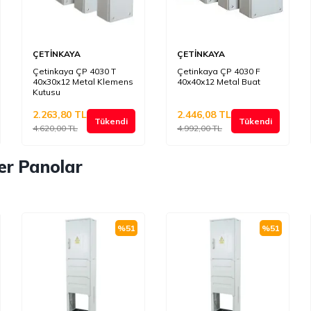
ÇETİNKAYA
ÇETİNKAYA
Çetinkaya ÇP 4030 T
Çetinkaya ÇP 4030 F
40x30x12 Metal Klemens
40x40x12 Metal Buat
Kutusu
2.263,80
TL
2.446,08
TL
Tükendi
Tükendi
4.620,00
TL
4.992,00
TL
er Panolar
%
51
%
51