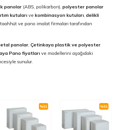
ik panolar
(ABS, polikarbon),
polyester panolar
ıtım kutuları
ve
kombinasyon kutuları
,
delikli
, taahhüt ve pano imalat firmaları tarafından
etal panolar
,
Çetinkaya plastik ve polyester
aya Pano fiyatları
ve modellerini aşağıdaki
ncesiyle sunulur.
%
51
%
51