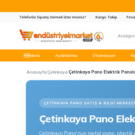
Telefonla Sipariş Vermek İster misiniz?
Kargo Takip
Fırsa
Menü
Aydınlatma
Otomasyon
Ya
Anasayfa
/
Çetinkaya
/
Çetinkaya Pano Elektrik Panola
ÇETINKAYA PANO SATIŞ & BILGI MERKEZ
Çetinkaya Pano Elek
Çetinkaya Pano'nun metal pano, plastik 