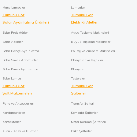
Masa Lambaları
Lambalar
Tümünü Gör
Tümünü Gör
Solar Aydınlatma Ürünleri
Elektrikli Aletler
Solar Projektörler
Avuç Taşlama Makineleri
Solar Aplikler
Büyük Taşlama Makineleri
Solar Bahçe Aydınlatma
Polisaj ve Zımpara Makineleri
Solar Sokak Armatürleri
Planyalar ve Bıçakları
Solar Kamp Aydınlatma
Planyalar
Solar Lamba
Testereler
Tümünü Gör
Tümünü Gör
Şalt Malzemeleri
Şalterler
Pano ve Aksesuarları
Transfer Şalteri
Kondansatörler
Kompakt Şalterler
Kontaktörler
Motor Koruma Şalterleri
Kutu - Kasa ve Buatlar
Pako Şalterler