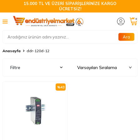
15.000 TL VE ÜZERİ SİPARİŞLERİNİZE KARGO
ÜCRETSİZ!
0
Ara
Anasayfa
ddr-120d-12
Filtre
%
43