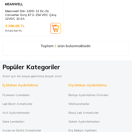
MEANWELL
Meanwell Ddr-120D-12 Dc-Dc
Converter Giriş 67.2-154 VDC Çıkış
12VDC 10.0A
3.386,68
TL
5.941,54
TL
Toplam
1
ürün bulunmaktadır.
Popüler Kategoriler
Sizin için bir araya getirilmiş birçok ürün
İç Mekan Aydınlatma
Dış Mekan Aydınlatma
FLoresan Lambalar
Bahçe Aydınlatma Ürünleri
Led Bant Armatürler
Wallwasherlar
Acil Aydınlatmalar
Etanj Led Armatürler
Gece Lambaları
Sokak Aydınlatmaları
Avize ve Sarkıt Armatürler
Dış Mekan Aplikleri