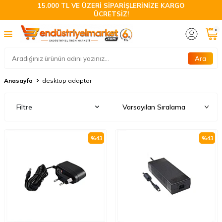
15.000 TL VE ÜZERİ SİPARİŞLERİNİZE KARGO
ÜCRETSİZ!
0
Ara
Anasayfa
desktop adaptör
Filtre
%
43
%
43