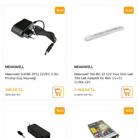
%
43
%
43
MEANWELL
MEANWELL
Meanwell Gs06E-3P1J 12VDC 0.5A
Meanwell Sld-80-12 12V İnce Slim Led
Priztip Güç Kaynağı
Trfo Led Adaptör Dc 66A Cv+Cc
Ccr84-12V
345,18
TL
1.416,54
TL
605,58
TL
2.485,16
TL
%
43
%
43