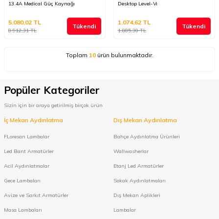
13.4A Medical Güç Kaynağı
Desktop Level-Vı
5.080,02
TL
1.074,62
TL
Tükendi
Tükendi
8.912,31
TL
1.885,30
TL
Toplam
10
ürün bulunmaktadır.
Popüler Kategoriler
Sizin için bir araya getirilmiş birçok ürün
İç Mekan Aydınlatma
Dış Mekan Aydınlatma
FLoresan Lambalar
Bahçe Aydınlatma Ürünleri
Led Bant Armatürler
Wallwasherlar
Acil Aydınlatmalar
Etanj Led Armatürler
Gece Lambaları
Sokak Aydınlatmaları
Avize ve Sarkıt Armatürler
Dış Mekan Aplikleri
Masa Lambaları
Lambalar