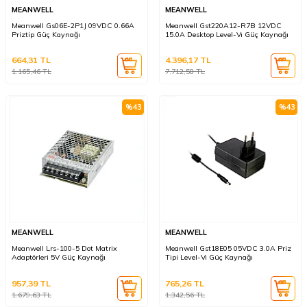
MEANWELL
MEANWELL
Meanwell Gs06E-2P1J 09VDC 0.66A
Meanwell Gst220A12-R7B 12VDC
Priztip Güç Kaynağı
15.0A Desktop Level-Vı Güç Kaynağı
664,31
TL
4.396,17
TL
1.165,46
TL
7.712,58
TL
%
43
%
43
MEANWELL
MEANWELL
Meanwell Lrs-100-5 Dot Matrix
Meanwell Gst18E05 05VDC 3.0A Priz
Adaptörleri 5V Güç Kaynağı
Tipi Level-Vı Güç Kaynağı
957,39
TL
765,26
TL
1.679,63
TL
1.342,56
TL