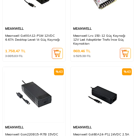
MEANWELL
MEANWELL
Meanwell Gst90A12-P1M 12VDC
Meanwell Lrs-150-12 Güç Kaynağı
6.67A Desktop Level-Vı Güç Kaynağı
12V Led Adaptörler Trafo İnce Güç
Kaynakları
1.758,47
TL
869,46
TL
3.085,03
TL
1.525,38
TL
%
43
%
43
MEANWELL
MEANWELL
Meanwell Gsm220B15-R7B 15VDC
Meanwell Gst60A24-P1J 24VDC 2.5A