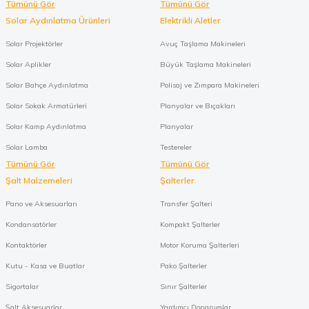
Tümünü Gör
Tümünü Gör
Solar Aydınlatma Ürünleri
Elektrikli Aletler
Solar Projektörler
Avuç Taşlama Makineleri
Solar Aplikler
Büyük Taşlama Makineleri
Solar Bahçe Aydınlatma
Polisaj ve Zımpara Makineleri
Solar Sokak Armatürleri
Planyalar ve Bıçakları
Solar Kamp Aydınlatma
Planyalar
Solar Lamba
Testereler
Tümünü Gör
Tümünü Gör
Şalt Malzemeleri
Şalterler
Pano ve Aksesuarları
Transfer Şalteri
Kondansatörler
Kompakt Şalterler
Kontaktörler
Motor Koruma Şalterleri
Kutu - Kasa ve Buatlar
Pako Şalterler
Sigortalar
Sınır Şalterler
Şalt Aksesuarlar
Yardımcı Donanımlar