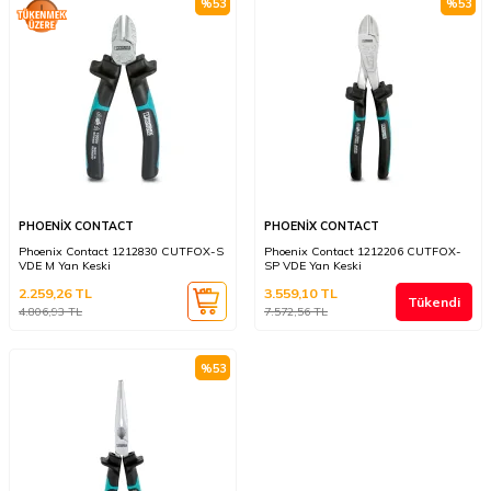
%
53
%
53
PHOENİX CONTACT
PHOENİX CONTACT
Phoenix Contact 1212830 CUTFOX-S
Phoenix Contact 1212206 CUTFOX-
VDE M Yan Keski
SP VDE Yan Keski
2.259,26
TL
3.559,10
TL
Tükendi
4.806,93
TL
7.572,56
TL
%
53