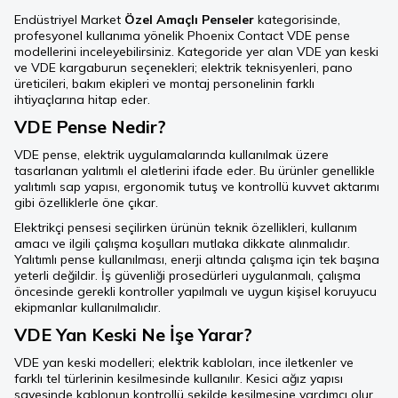
Endüstriyel Market
Özel Amaçlı Penseler
kategorisinde,
profesyonel kullanıma yönelik Phoenix Contact VDE pense
modellerini inceleyebilirsiniz. Kategoride yer alan VDE yan keski
ve VDE kargaburun seçenekleri; elektrik teknisyenleri, pano
üreticileri, bakım ekipleri ve montaj personelinin farklı
ihtiyaçlarına hitap eder.
VDE Pense Nedir?
VDE pense, elektrik uygulamalarında kullanılmak üzere
tasarlanan yalıtımlı el aletlerini ifade eder. Bu ürünler genellikle
yalıtımlı sap yapısı, ergonomik tutuş ve kontrollü kuvvet aktarımı
gibi özelliklerle öne çıkar.
Elektrikçi pensesi seçilirken ürünün teknik özellikleri, kullanım
amacı ve ilgili çalışma koşulları mutlaka dikkate alınmalıdır.
Yalıtımlı pense kullanılması, enerji altında çalışma için tek başına
yeterli değildir. İş güvenliği prosedürleri uygulanmalı, çalışma
öncesinde gerekli kontroller yapılmalı ve uygun kişisel koruyucu
ekipmanlar kullanılmalıdır.
VDE Yan Keski Ne İşe Yarar?
VDE yan keski modelleri; elektrik kabloları, ince iletkenler ve
farklı tel türlerinin kesilmesinde kullanılır. Kesici ağız yapısı
sayesinde kablonun kontrollü şekilde kesilmesine yardımcı olur.