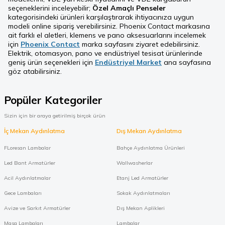
seçeneklerini inceleyebilir;
Özel Amaçlı Penseler
kategorisindeki ürünleri karşılaştırarak ihtiyacınıza uygun
modeli online sipariş verebilirsiniz. Phoenix Contact markasına
ait farklı el aletleri, klemens ve pano aksesuarlarını incelemek
için
Phoenix Contact
marka sayfasını ziyaret edebilirsiniz.
Elektrik, otomasyon, pano ve endüstriyel tesisat ürünlerinde
geniş ürün seçenekleri için
Endüstriyel Market
ana sayfasına
göz atabilirsiniz.
Popüler Kategoriler
Sizin için bir araya getirilmiş birçok ürün
İç Mekan Aydınlatma
Dış Mekan Aydınlatma
FLoresan Lambalar
Bahçe Aydınlatma Ürünleri
Led Bant Armatürler
Wallwasherlar
Acil Aydınlatmalar
Etanj Led Armatürler
Gece Lambaları
Sokak Aydınlatmaları
Avize ve Sarkıt Armatürler
Dış Mekan Aplikleri
Masa Lambaları
Lambalar