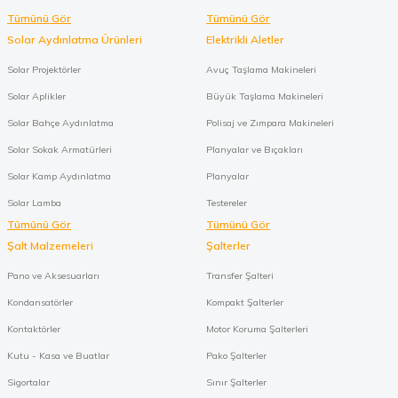
Tümünü Gör
Tümünü Gör
Solar Aydınlatma Ürünleri
Elektrikli Aletler
Solar Projektörler
Avuç Taşlama Makineleri
Solar Aplikler
Büyük Taşlama Makineleri
Solar Bahçe Aydınlatma
Polisaj ve Zımpara Makineleri
Solar Sokak Armatürleri
Planyalar ve Bıçakları
Solar Kamp Aydınlatma
Planyalar
Solar Lamba
Testereler
Tümünü Gör
Tümünü Gör
Şalt Malzemeleri
Şalterler
Pano ve Aksesuarları
Transfer Şalteri
Kondansatörler
Kompakt Şalterler
Kontaktörler
Motor Koruma Şalterleri
Kutu - Kasa ve Buatlar
Pako Şalterler
Sigortalar
Sınır Şalterler