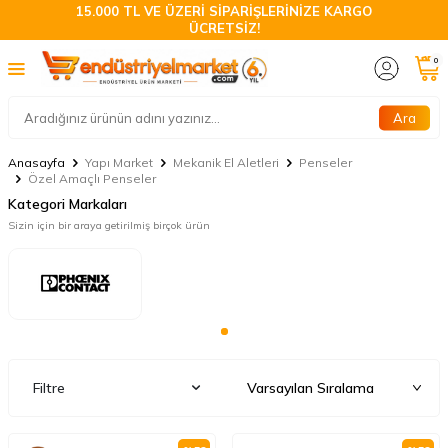
15.000 TL VE ÜZERİ SİPARİŞLERİNİZE KARGO
ÜCRETSİZ!
0
Ara
Anasayfa
Yapı Market
Mekanik El Aletleri
Penseler
Özel Amaçlı Penseler
Kategori Markaları
Sizin için bir araya getirilmiş birçok ürün
Filtre