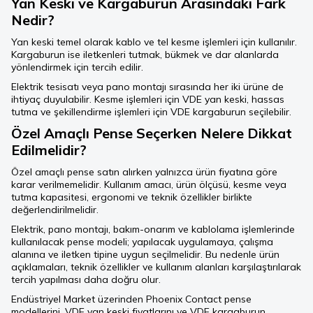
Yan Keski ve Kargaburun Arasındaki Fark
Nedir?
Yan keski temel olarak kablo ve tel kesme işlemleri için kullanılır.
Kargaburun ise iletkenleri tutmak, bükmek ve dar alanlarda
yönlendirmek için tercih edilir.
Elektrik tesisatı veya pano montajı sırasında her iki ürüne de
ihtiyaç duyulabilir. Kesme işlemleri için VDE yan keski, hassas
tutma ve şekillendirme işlemleri için VDE kargaburun seçilebilir.
Özel Amaçlı Pense Seçerken Nelere Dikkat
Edilmelidir?
Özel amaçlı pense satın alırken yalnızca ürün fiyatına göre
karar verilmemelidir. Kullanım amacı, ürün ölçüsü, kesme veya
tutma kapasitesi, ergonomi ve teknik özellikler birlikte
değerlendirilmelidir.
Elektrik, pano montajı, bakım-onarım ve kablolama işlemlerinde
kullanılacak pense modeli; yapılacak uygulamaya, çalışma
alanına ve iletken tipine uygun seçilmelidir. Bu nedenle ürün
açıklamaları, teknik özellikler ve kullanım alanları karşılaştırılarak
tercih yapılması daha doğru olur.
Endüstriyel Market üzerinden Phoenix Contact pense
modellerini, VDE yan keski fiyatlarını ve VDE kargaburun