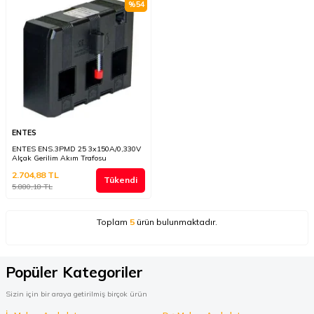
%
54
ENTES
ENTES ENS.3PMD 25 3x150A/0,330V
Alçak Gerilim Akım Trafosu
2.704,88
TL
Tükendi
5.880,18
TL
Toplam
5
ürün bulunmaktadır.
Popüler Kategoriler
Sizin için bir araya getirilmiş birçok ürün