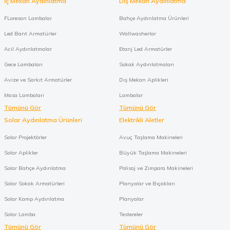
İç Mekan Aydınlatma
Dış Mekan Aydınlatma
FLoresan Lambalar
Bahçe Aydınlatma Ürünleri
Led Bant Armatürler
Wallwasherlar
Acil Aydınlatmalar
Etanj Led Armatürler
Gece Lambaları
Sokak Aydınlatmaları
Avize ve Sarkıt Armatürler
Dış Mekan Aplikleri
Masa Lambaları
Lambalar
Tümünü Gör
Tümünü Gör
Solar Aydınlatma Ürünleri
Elektrikli Aletler
Solar Projektörler
Avuç Taşlama Makineleri
Solar Aplikler
Büyük Taşlama Makineleri
Solar Bahçe Aydınlatma
Polisaj ve Zımpara Makineleri
Solar Sokak Armatürleri
Planyalar ve Bıçakları
Solar Kamp Aydınlatma
Planyalar
Solar Lamba
Testereler
Tümünü Gör
Tümünü Gör