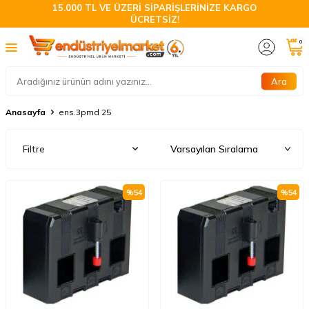
15.000 TL VE ÜZERİ SİPARİŞLERİNİZE KARGO
ÜCRETSİZ!
0
Ara
Anasayfa
ens.3pmd 25
Filtre
%
54
%
54