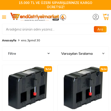
15.000 TL VE ÜZERİ SİPARİŞLERİNİZE KARGO
ÜCRETSİZ!
0
Ara
Anasayfa
ens.3pmd 30
Filtre
%
54
%
54