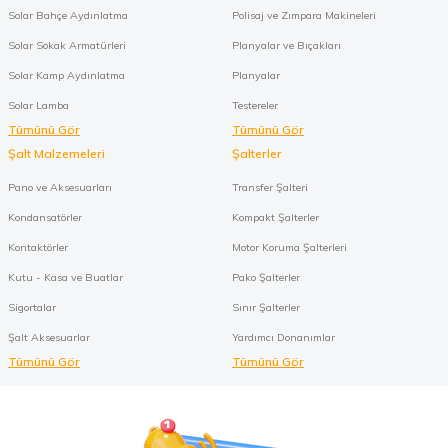
Solar Bahçe Aydınlatma
Polisaj ve Zımpara Makineleri
Solar Sokak Armatürleri
Planyalar ve Bıçakları
Solar Kamp Aydınlatma
Planyalar
Solar Lamba
Testereler
Tümünü Gör
Tümünü Gör
Şalt Malzemeleri
Şalterler
Pano ve Aksesuarları
Transfer Şalteri
Kondansatörler
Kompakt Şalterler
Kontaktörler
Motor Koruma Şalterleri
Kutu - Kasa ve Buatlar
Pako Şalterler
Sigortalar
Sınır Şalterler
Şalt Aksesuarlar
Yardımcı Donanımlar
Tümünü Gör
Tümünü Gör