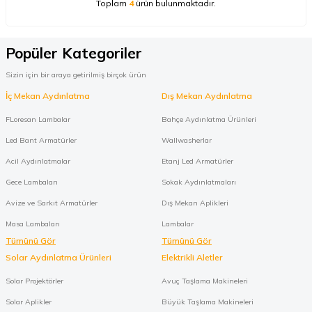
Toplam
4
ürün bulunmaktadır.
Popüler Kategoriler
Sizin için bir araya getirilmiş birçok ürün
İç Mekan Aydınlatma
Dış Mekan Aydınlatma
FLoresan Lambalar
Bahçe Aydınlatma Ürünleri
Led Bant Armatürler
Wallwasherlar
Acil Aydınlatmalar
Etanj Led Armatürler
Gece Lambaları
Sokak Aydınlatmaları
Avize ve Sarkıt Armatürler
Dış Mekan Aplikleri
Masa Lambaları
Lambalar
Tümünü Gör
Tümünü Gör
Solar Aydınlatma Ürünleri
Elektrikli Aletler
Solar Projektörler
Avuç Taşlama Makineleri
Solar Aplikler
Büyük Taşlama Makineleri