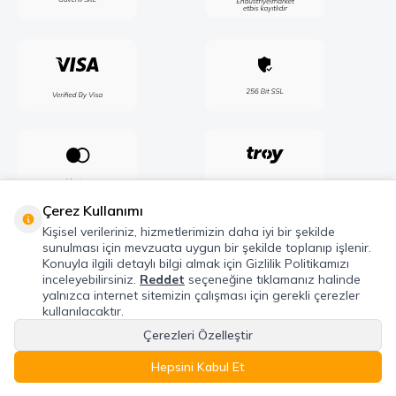
Çerez Kullanımı
Kişisel verileriniz, hizmetlerimizin daha iyi bir şekilde
sunulması için mevzuata uygun bir şekilde toplanıp işlenir.
Konuyla ilgili detaylı bilgi almak için Gizlilik Politikamızı
inceleyebilirsiniz.
Reddet
seçeneğine tıklamanız halinde
yalnızca internet sitemizin çalışması için gerekli çerezler
kullanılacaktır.
Çerezleri Özelleştir
Telif Hakkı © 2026 Maxel Endüstri Elektrik Elektronik San. Tic. Şti. Tüm hakları
saklıdır.
Hepsini Kabul Et
Anasayfa
Favoriler
Sepet
Hesabım
Kategoriler
T
-Soft
E-Ticaret
Sistemleriyle Hazırlanmıştır.