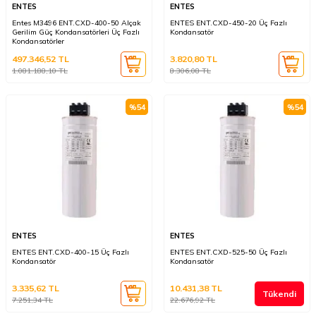
ENTES
ENTES
Entes M3496 ENT.CXD-400-50 Alçak
ENTES ENT.CXD-450-20 Üç Fazlı
Gerilim Güç Kondansatörleri Üç Fazlı
Kondansatör
Kondansatörler
497.346,52
TL
3.820,80
TL
1.081.188,10
TL
8.306,08
TL
%
54
%
54
ENTES
ENTES
ENTES ENT.CXD-400-15 Üç Fazlı
ENTES ENT.CXD-525-50 Üç Fazlı
Kondansatör
Kondansatör
3.335,62
TL
10.431,38
TL
Tükendi
7.251,34
TL
22.676,92
TL