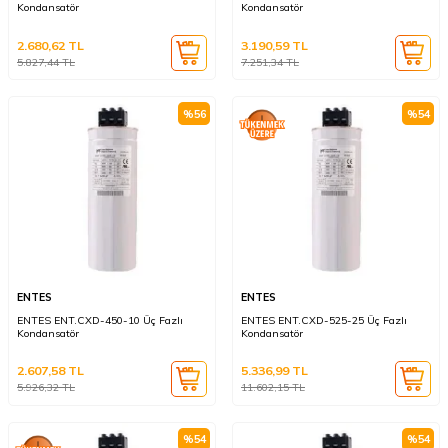
Kondansatör
Kondansatör
2.680,62
TL
3.190,59
TL
5.827,44
TL
7.251,34
TL
%
56
%
54
ENTES
ENTES
ENTES ENT.CXD-450-10 Üç Fazlı
ENTES ENT.CXD-525-25 Üç Fazlı
Kondansatör
Kondansatör
2.607,58
TL
5.336,99
TL
5.926,32
TL
11.602,15
TL
%
54
%
54