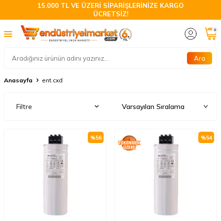
15.000 TL VE ÜZERİ SİPARİŞLERİNİZE KARGO
ÜCRETSİZ!
0
Ara
Anasayfa
ent.cxd
Filtre
%
56
%
54