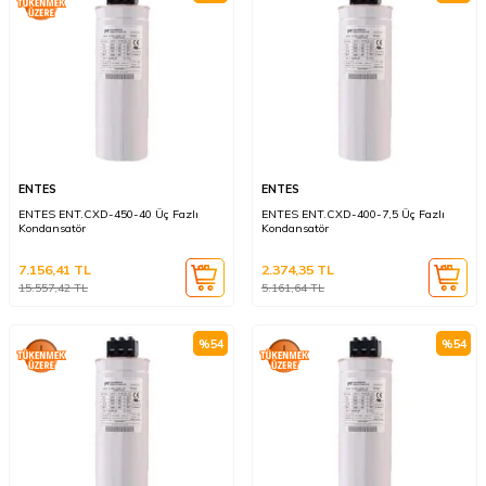
ENTES
ENTES
ENTES ENT.CXD-450-40 Üç Fazlı
ENTES ENT.CXD-400-7,5 Üç Fazlı
Kondansatör
Kondansatör
7.156,41
TL
2.374,35
TL
15.557,42
TL
5.161,64
TL
%
54
%
54