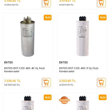
3.335,62
TL
3.074,57
TL
7.251,34
TL
6.987,66
TL
%
54
%
54
ENTES
ENTES
ENTES ENT.CXD-400-40 Üç Fazlı
ENTES ENT.CXD-400-5 Üç Fazlı
Kondansatör
Kondansatör
7.156,41
TL
2.022,60
TL
15.557,42
TL
4.396,95
TL
%
54
%
54