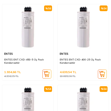
%
56
%
54
ENTES
ENTES
ENTES ENT.CXD-450-5 Üç Fazlı
ENTES ENT.CXD-400-25 Üç Fazlı
Kondansatör
Kondansatör
1.934,66
TL
4.639,54
TL
4.396,95
TL
10.085,96
TL
%
54
%
54