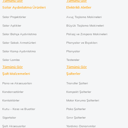
Tümünü Gör
Tümünü Gör
Solar Aydınlatma Ürünleri
Elektrikli Aletler
Solar Projektörler
Avuç Taşlama Makineleri
Solar Aplikler
Büyük Taşlama Makineleri
Solar Bahçe Aydınlatma
Polisaj ve Zımpara Makineleri
Solar Sokak Armatürleri
Planyalar ve Bıçakları
Solar Kamp Aydınlatma
Planyalar
Solar Lamba
Testereler
Tümünü Gör
Tümünü Gör
Şalt Malzemeleri
Şalterler
Pano ve Aksesuarları
Transfer Şalteri
Kondansatörler
Kompakt Şalterler
Kontaktörler
Motor Koruma Şalterleri
Kutu - Kasa ve Buatlar
Pako Şalterler
Sigortalar
Sınır Şalterler
Şalt Aksesuarlar
Yardımcı Donanımlar