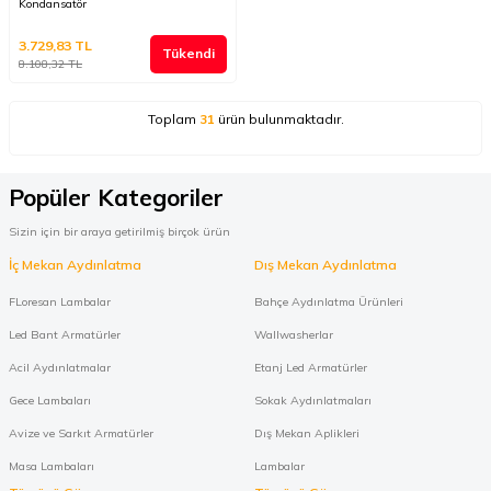
Kondansatör
3.729,83
TL
Tükendi
8.108,32
TL
Toplam
31
ürün bulunmaktadır.
Popüler Kategoriler
Sizin için bir araya getirilmiş birçok ürün
İç Mekan Aydınlatma
Dış Mekan Aydınlatma
FLoresan Lambalar
Bahçe Aydınlatma Ürünleri
Led Bant Armatürler
Wallwasherlar
Acil Aydınlatmalar
Etanj Led Armatürler
Gece Lambaları
Sokak Aydınlatmaları
Avize ve Sarkıt Armatürler
Dış Mekan Aplikleri
Masa Lambaları
Lambalar