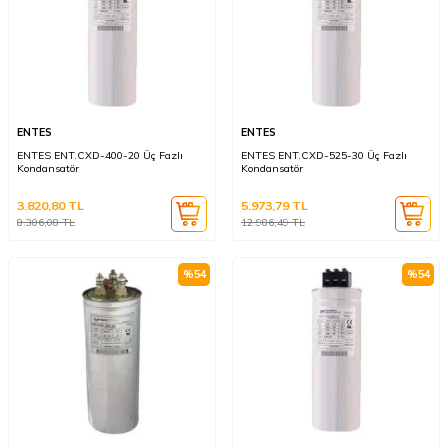
ENTES
ENTES
ENTES ENT.CXD-400-20 Üç Fazlı
ENTES ENT.CXD-525-30 Üç Fazlı
Kondansatör
Kondansatör
3.820,80
TL
5.973,79
TL
8.306,08
TL
12.986,49
TL
%
54
%
54