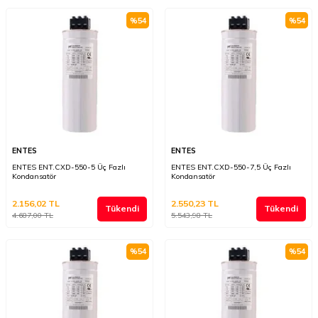
%
54
%
54
ENTES
ENTES
ENTES ENT.CXD-550-5 Üç Fazlı
ENTES ENT.CXD-550-7,5 Üç Fazlı
Kondansatör
Kondansatör
2.156,02
TL
2.550,23
TL
Tükendi
Tükendi
4.687,00
TL
5.543,98
TL
%
54
%
54