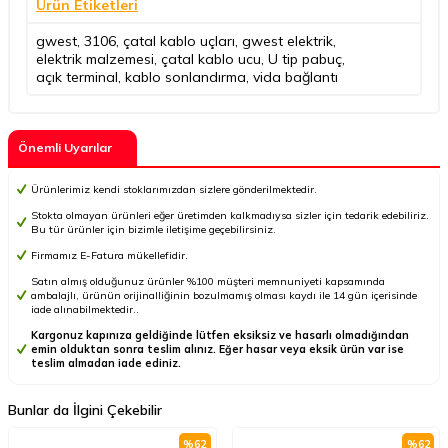
Ürün Etiketleri
gwest
,
3106
,
çatal kablo uçları
,
gwest elektrik
,
elektrik malzemesi
,
çatal kablo ucu
,
U tip pabuç
,
açık terminal
,
kablo sonlandırma
,
vida bağlantı
Önemli Uyarılar
Ürünlerimiz kendi stoklarımızdan sizlere gönderilmektedir.
Stokta olmayan ürünleri eğer üretimden kalkmadıysa sizler için tedarik edebiliriz.
Bu tür ürünler için bizimle iletişime geçebilirsiniz.
Firmamız E-Fatura mükellefidir.
Satın almış olduğunuz ürünler %100 müşteri memnuniyeti kapsamında
ambalajlı, ürünün orijinalliğinin bozulmamış olması kaydı ile 14 gün içerisinde
iade alınabilmektedir..
Kargonuz kapınıza geldiğinde lütfen eksiksiz ve hasarlı olmadığından
emin olduktan sonra teslim alınız. Eğer hasar veya eksik ürün var ise
teslim almadan iade ediniz.
Bunlar da İlgini Çekebilir
%
62
%
62