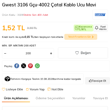
Gwest 3106 Gçu-4002 Çatal Kablo Ucu Mavi
Ürün Kodu :
3106
Stokta Son 400 Adet
1,52
TL
Kazancınız
Fiyat
3,30
TL
Alarmı
1,78
TL
Kredi kartı ile ayda
0,15 TL
'den başlayan taksitlerle
Taksit Fırsatlarını Gör
MIN. SIP. MIKTARI 200 ADET
Beğen
Paylaş
Tahmini Kargoya Teslim:
19.08.2026
tarihine kadar kargoda
Tavsiye Et
Listeye Ekle
Yorum Yap
Not Ekle
Ürün Açıklaması
Ödeme Seçenekleri
Yorumlar
Tavsiye Et