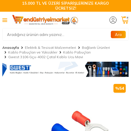
15.000 TL VE ÜZERİ SİPARİŞLERİNİZE KARGO
ÜCRETSİZ!
0
Ara
Anasayfa
Elektrik & Tesisat Malzemeleri
Bağlantı Ürünleri
Kablo Pabuçları ve Yüksükler
Kablo Pabuçları
Gwest 3106 Gçu-4002 Çatal Kablo Ucu Mavi
%
54