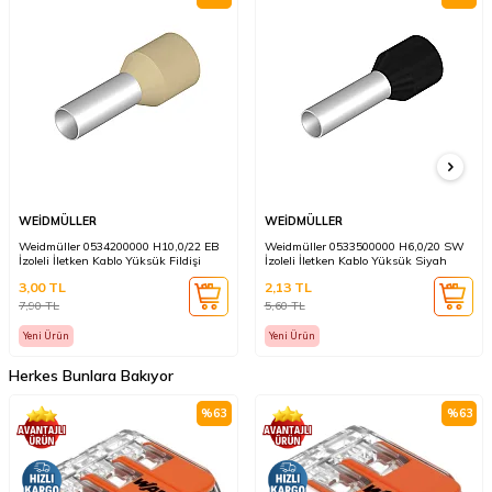
WEİDMÜLLER
WEİDMÜLLER
Weidmüller 0534200000 H10,0/22 EB
Weidmüller 0533500000 H6,0/20 SW
İzoleli İletken Kablo Yüksük Fildişi
İzoleli İletken Kablo Yüksük Siyah
3,00
TL
2,13
TL
7,90
TL
5,60
TL
Yeni Ürün
Yeni Ürün
Herkes Bunlara Bakıyor
%
63
%
63