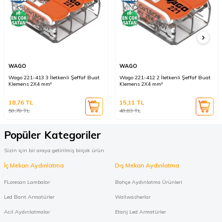
WAGO
WAGO
Wago 221-413 3 İletkenli Şeffaf Buat
Wago 221-412 2 İletkenli Şeffaf Buat
Klemens 2X4 mm²
Klemens 2X4 mm²
18,76
TL
15,11
TL
50,70
TL
40,83
TL
Popüler Kategoriler
Sizin için bir araya getirilmiş birçok ürün
İç Mekan Aydınlatma
Dış Mekan Aydınlatma
FLoresan Lambalar
Bahçe Aydınlatma Ürünleri
Led Bant Armatürler
Wallwasherlar
Acil Aydınlatmalar
Etanj Led Armatürler