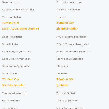
Gece Lambaları
Sokak Aydınlatmaları
Avize ve Sarkıt Armatürler
Dış Mekan Aplikleri
Masa Lambaları
Lambalar
Tümünü Gör
Tümünü Gör
Solar Aydınlatma Ürünleri
Elektrikli Aletler
Solar Projektörler
Avuç Taşlama Makineleri
Solar Aplikler
Büyük Taşlama Makineleri
Solar Bahçe Aydınlatma
Polisaj ve Zımpara Makineleri
Solar Sokak Armatürleri
Planyalar ve Bıçakları
Solar Kamp Aydınlatma
Planyalar
Solar Lamba
Testereler
Tümünü Gör
Tümünü Gör
Şalt Malzemeleri
Şalterler
Pano ve Aksesuarları
Transfer Şalteri
Kondansatörler
Kompakt Şalterler
Kontaktörler
Motor Koruma Şalterleri