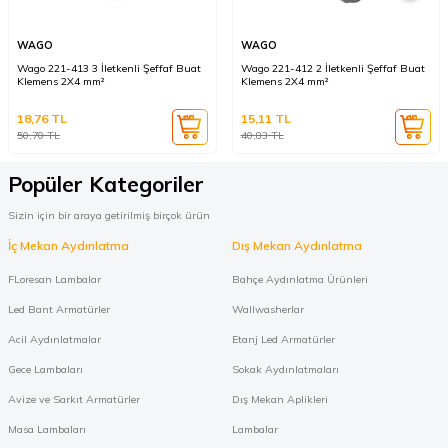
WAGO
WAGO
Wago 221-413 3 İletkenli Şeffaf Buat
Wago 221-412 2 İletkenli Şeffaf Buat
Klemens 2X4 mm²
Klemens 2X4 mm²
18,76
TL
15,11
TL
50,70
TL
40,83
TL
Popüler Kategoriler
Sizin için bir araya getirilmiş birçok ürün
İç Mekan Aydınlatma
Dış Mekan Aydınlatma
FLoresan Lambalar
Bahçe Aydınlatma Ürünleri
Led Bant Armatürler
Wallwasherlar
Acil Aydınlatmalar
Etanj Led Armatürler
Gece Lambaları
Sokak Aydınlatmaları
Avize ve Sarkıt Armatürler
Dış Mekan Aplikleri
Masa Lambaları
Lambalar