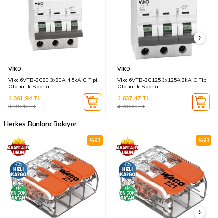
VİKO
VİKO
Viko 6VTB-3C80 3x80A 4,5kA C Tipi
Viko 6VTB-3C125 3x125A 3kA C Tipi
Otomatik Sigorta
Otomatik Sigorta
1.361,94
TL
1.637,47
TL
3.959,12
TL
4.760,09
TL
Herkes Bunlara Bakıyor
%
63
%
63