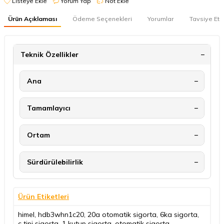
Listeye Ekle
Yorum Yap
Not Ekle
Ürün Açıklaması
Ödeme Seçenekleri
Yorumlar
Tavsiye Et
Teknik Özellikler
Ana
Tamamlayıcı
Ortam
Sürdürülebilirlik
Ürün Etiketleri
himel
,
hdb3whn1c20
,
20a otomatik sigorta
,
6ka sigorta
,
c tipi sigorta
,
1 kutup sigorta
,
otomatik sigorta
,