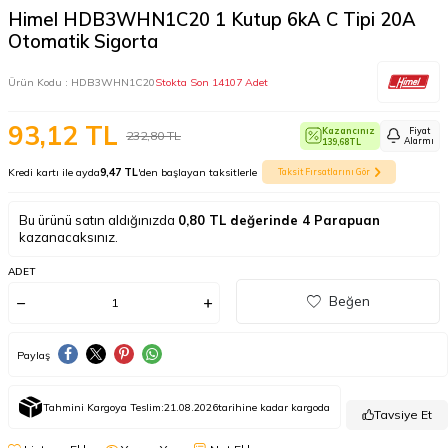
Himel HDB3WHN1C20 1 Kutup 6kA C Tipi 20A
Otomatik Sigorta
Ürün Kodu :
HDB3WHN1C20
Stokta Son 14107 Adet
93,12
TL
Kazancınız
Fiyat
232,80
TL
Alarmı
139,68
TL
Kredi kartı ile ayda
9,47 TL
'den başlayan taksitlerle
Taksit Fırsatlarını Gör
Bu ürünü satın aldığınızda
0,80
TL değerinde
4
Parapuan
kazanacaksınız.
ADET
Beğen
Paylaş
Tahmini Kargoya Teslim:
21.08.2026
tarihine kadar kargoda
Tavsiye Et