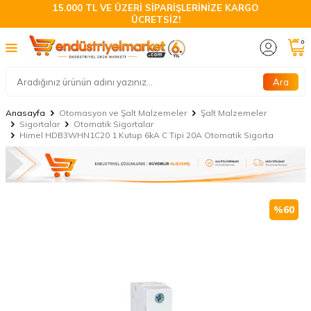
15.000 TL VE ÜZERİ SİPARİŞLERİNİZE KARGO
ÜCRETSİZ!
0
Ara
Anasayfa
Otomasyon ve Şalt Malzemeler
Şalt Malzemeler
Sigortalar
Otomatik Sigortalar
Himel HDB3WHN1C20 1 Kutup 6kA C Tipi 20A Otomatik Sigorta
%
60