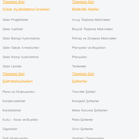
Tümünü Gör
Tümünü Gör
Solar Aydınlatma Ürünleri
Elektrikli Aletler
Solar Projektörler
Avuç Taşlama Makineleri
Solar Aplikler
Büyük Taşlama Makineleri
Solar Bahçe Aydınlatma
Polisaj ve Zımpara Makineleri
Solar Sokak Armatürleri
Planyalar ve Bıçakları
Solar Kamp Aydınlatma
Planyalar
Solar Lamba
Testereler
Tümünü Gör
Tümünü Gör
Şalt Malzemeleri
Şalterler
Pano ve Aksesuarları
Transfer Şalteri
Kondansatörler
Kompakt Şalterler
Kontaktörler
Motor Koruma Şalterleri
Kutu - Kasa ve Buatlar
Pako Şalterler
Sigortalar
Sınır Şalterler
Şalt Aksesuarlar
Yardımcı Donanımlar