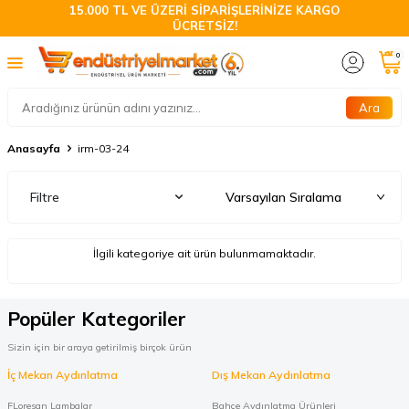
15.000 TL VE ÜZERİ SİPARİŞLERİNİZE KARGO
ÜCRETSİZ!
0
Ara
Anasayfa
irm-03-24
Filtre
İlgili kategoriye ait ürün bulunmamaktadır.
Popüler Kategoriler
Sizin için bir araya getirilmiş birçok ürün
İç Mekan Aydınlatma
Dış Mekan Aydınlatma
FLoresan Lambalar
Bahçe Aydınlatma Ürünleri