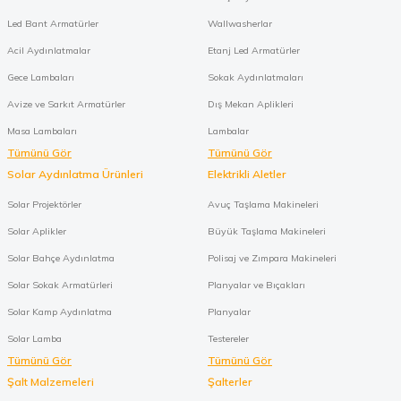
Led Bant Armatürler
Wallwasherlar
Acil Aydınlatmalar
Etanj Led Armatürler
Gece Lambaları
Sokak Aydınlatmaları
Avize ve Sarkıt Armatürler
Dış Mekan Aplikleri
Masa Lambaları
Lambalar
Tümünü Gör
Tümünü Gör
Solar Aydınlatma Ürünleri
Elektrikli Aletler
Solar Projektörler
Avuç Taşlama Makineleri
Solar Aplikler
Büyük Taşlama Makineleri
Solar Bahçe Aydınlatma
Polisaj ve Zımpara Makineleri
Solar Sokak Armatürleri
Planyalar ve Bıçakları
Solar Kamp Aydınlatma
Planyalar
Solar Lamba
Testereler
Tümünü Gör
Tümünü Gör
Şalt Malzemeleri
Şalterler