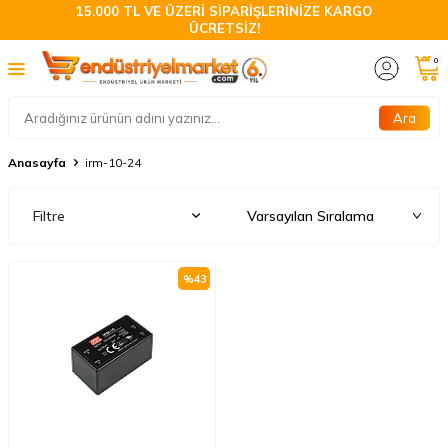
15.000 TL VE ÜZERİ SİPARİŞLERİNİZE KARGO
ÜCRETSİZ!
0
Ara
Anasayfa
irm-10-24
Filtre
%
43