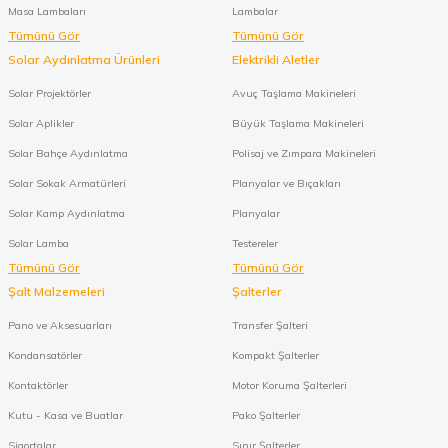
Masa Lambaları
Lambalar
Tümünü Gör
Tümünü Gör
Solar Aydınlatma Ürünleri
Elektrikli Aletler
Solar Projektörler
Avuç Taşlama Makineleri
Solar Aplikler
Büyük Taşlama Makineleri
Solar Bahçe Aydınlatma
Polisaj ve Zımpara Makineleri
Solar Sokak Armatürleri
Planyalar ve Bıçakları
Solar Kamp Aydınlatma
Planyalar
Solar Lamba
Testereler
Tümünü Gör
Tümünü Gör
Şalt Malzemeleri
Şalterler
Pano ve Aksesuarları
Transfer Şalteri
Kondansatörler
Kompakt Şalterler
Kontaktörler
Motor Koruma Şalterleri
Kutu - Kasa ve Buatlar
Pako Şalterler
Sigortalar
Sınır Şalterler