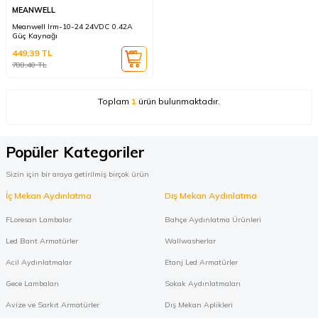
MEANWELL
Meanwell Irm-10-24 24VDC 0.42A
Güç Kaynağı
449,39
TL
788,40
TL
Toplam
1
ürün bulunmaktadır.
Popüler Kategoriler
Sizin için bir araya getirilmiş birçok ürün
İç Mekan Aydınlatma
Dış Mekan Aydınlatma
FLoresan Lambalar
Bahçe Aydınlatma Ürünleri
Led Bant Armatürler
Wallwasherlar
Acil Aydınlatmalar
Etanj Led Armatürler
Gece Lambaları
Sokak Aydınlatmaları
Avize ve Sarkıt Armatürler
Dış Mekan Aplikleri