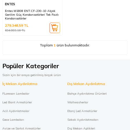
ENTES
Entes M1808 ENT.CF-230-10 Alçak
Gerilim Güç Kondansatörleri Tek Fazlı
Kondansatörler
279.348,59
TL
634.883,16
TL
Toplam
1
ürün bulunmaktadır.
Popüler Kategoriler
Sizin için bir araya getirilmiş birçok ürün
İç Mekan Aydınlatma
Dış Mekan Aydınlatma
FLoresan Lambalar
Bahçe Aydınlatma Ürünleri
Led Bant Armatürler
Wallwasherlar
Acil Aydınlatmalar
Etanj Led Armatürler
Gece Lambaları
Sokak Aydınlatmaları
Avize ve Sarkıt Armatürler
Dış Mekan Aplikleri