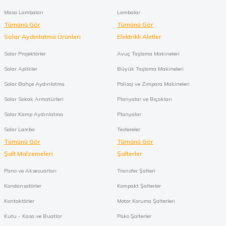
Masa Lambaları
Lambalar
Tümünü Gör
Tümünü Gör
Solar Aydınlatma Ürünleri
Elektrikli Aletler
Solar Projektörler
Avuç Taşlama Makineleri
Solar Aplikler
Büyük Taşlama Makineleri
Solar Bahçe Aydınlatma
Polisaj ve Zımpara Makineleri
Solar Sokak Armatürleri
Planyalar ve Bıçakları
Solar Kamp Aydınlatma
Planyalar
Solar Lamba
Testereler
Tümünü Gör
Tümünü Gör
Şalt Malzemeleri
Şalterler
Pano ve Aksesuarları
Transfer Şalteri
Kondansatörler
Kompakt Şalterler
Kontaktörler
Motor Koruma Şalterleri
Kutu - Kasa ve Buatlar
Pako Şalterler