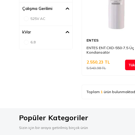
Çalışma Gerilimi
525V AC
kVar
ENTES
6,8
ENTES ENT.CXD-550-7,5 Üç 
Kondansatör
2.550,23
TL
Tük
5.543,98
TL
Toplam
1
ürün bulunmaktadı
Popüler Kategoriler
Sizin için bir araya getirilmiş birçok ürün