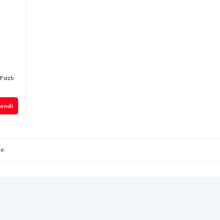
Fazlı
endi
r.