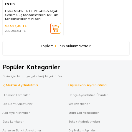
ENTES
Entes M3492 ENT.CMD-400-5 Alçak
Gerilim Güç Kondansatörleri Tek Fazlı
Kondansatörler Mini Seri
92.517,45
TL
210.266,94
TL
Toplam
1
ürün bulunmaktadır.
Popüler Kategoriler
Sizin için bir araya getirilmiş birçok ürün
İç Mekan Aydınlatma
Dış Mekan Aydınlatma
FLoresan Lambalar
Bahçe Aydınlatma Ürünleri
Led Bant Armatürler
Wallwasherlar
Acil Aydınlatmalar
Etanj Led Armatürler
Gece Lambaları
Sokak Aydınlatmaları
Avize ve Sarkıt Armatürler
Dış Mekan Aplikleri