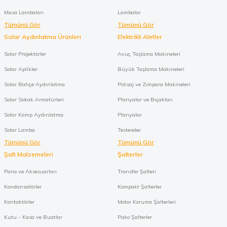
Masa Lambaları
Lambalar
Tümünü Gör
Tümünü Gör
Solar Aydınlatma Ürünleri
Elektrikli Aletler
Solar Projektörler
Avuç Taşlama Makineleri
Solar Aplikler
Büyük Taşlama Makineleri
Solar Bahçe Aydınlatma
Polisaj ve Zımpara Makineleri
Solar Sokak Armatürleri
Planyalar ve Bıçakları
Solar Kamp Aydınlatma
Planyalar
Solar Lamba
Testereler
Tümünü Gör
Tümünü Gör
Şalt Malzemeleri
Şalterler
Pano ve Aksesuarları
Transfer Şalteri
Kondansatörler
Kompakt Şalterler
Kontaktörler
Motor Koruma Şalterleri
Kutu - Kasa ve Buatlar
Pako Şalterler