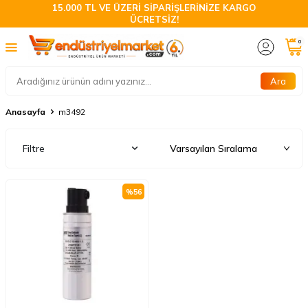
15.000 TL VE ÜZERİ SİPARİŞLERİNİZE KARGO
ÜCRETSİZ!
0
Ara
Anasayfa
m3492
Filtre
%
56