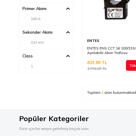
Primer Akımı
100 A
Sekonder Akımı
ENTES
333 mV
ENTES ENS.CCT 16 100/33
Ayrılabilir Akım Trafosu
Class
823,89
TL
Tük
1
1.791,07
TL
Toplam
1
ürün bulunmaktadı
Popüler Kategoriler
Sizin için bir araya getirilmiş birçok ürün