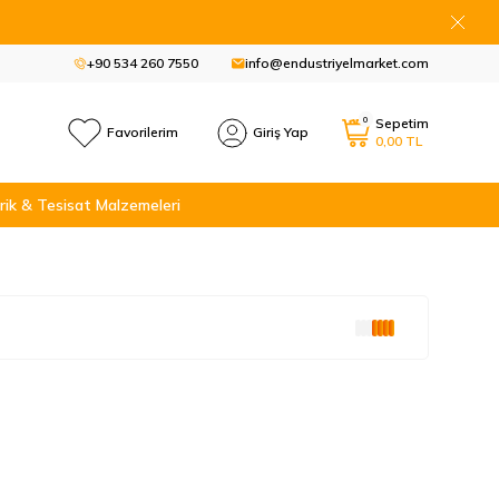
+90 534 260 7550
info@endustriyelmarket.com
0
Sepetim
Favorilerim
Giriş Yap
0,00
TL
rik & Tesisat Malzemeleri