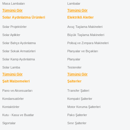
Masa Lambaları
Lambalar
Tümünü Gör
Tümünü Gör
Solar Aydınlatma Ürünleri
Elektrikli Aletler
Solar Projektörler
Avuç Taşlama Makineleri
Solar Aplikler
Büyük Taşlama Makineleri
Solar Bahçe Aydınlatma
Polisaj ve Zımpara Makineleri
Solar Sokak Armatürleri
Planyalar ve Bıçakları
Solar Kamp Aydınlatma
Planyalar
Solar Lamba
Testereler
Tümünü Gör
Tümünü Gör
Şalt Malzemeleri
Şalterler
Pano ve Aksesuarları
Transfer Şalteri
Kondansatörler
Kompakt Şalterler
Kontaktörler
Motor Koruma Şalterleri
Kutu - Kasa ve Buatlar
Pako Şalterler
Sigortalar
Sınır Şalterler