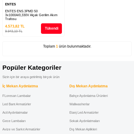
ENTES
ENTES ENS.3PMD 50
3x1000A/0,330V Alçak Gerilim Akım
Trafosu
4.573,82
TL
Tükendi
9.943,10
TL
Toplam
1
ürün bulunmaktadır.
Popüler Kategoriler
Sizin için bir araya getirilmiş birçok ürün
İç Mekan Aydınlatma
Dış Mekan Aydınlatma
FLoresan Lambalar
Bahçe Aydınlatma Ürünleri
Led Bant Armatürler
Wallwasherlar
Acil Aydınlatmalar
Etanj Led Armatürler
Gece Lambaları
Sokak Aydınlatmaları
Avize ve Sarkıt Armatürler
Dış Mekan Aplikleri