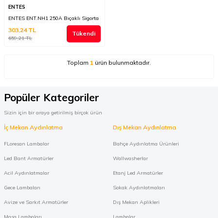
ENTES
ENTES ENT.NH1 250A Bıçaklı Sigorta
303,24
TL
Tükendi
659,21
TL
Toplam
1
ürün bulunmaktadır.
Popüler Kategoriler
Sizin için bir araya getirilmiş birçok ürün
İç Mekan Aydınlatma
Dış Mekan Aydınlatma
FLoresan Lambalar
Bahçe Aydınlatma Ürünleri
Led Bant Armatürler
Wallwasherlar
Acil Aydınlatmalar
Etanj Led Armatürler
Gece Lambaları
Sokak Aydınlatmaları
Avize ve Sarkıt Armatürler
Dış Mekan Aplikleri
Masa Lambaları
Lambalar