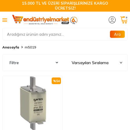
15.000 TL VE ÜZERİ SİPARİŞLERİNİZE KARGO
ÜCRETSİZ!
0
Ara
Anasayfa
m5019
Filtre
%
54