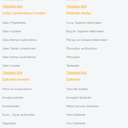
Tümünü Gör
Tümünü Gör
Solar Aydınlatma Ürünleri
Elektrikli Aletler
Solar Projektörler
Avuç Taşlama Makineleri
Solar Aplikler
Büyük Taşlama Makineleri
Solar Bahçe Aydınlatma
Polisaj ve Zımpara Makineleri
Solar Sokak Armatürleri
Planyalar ve Bıçakları
Solar Kamp Aydınlatma
Planyalar
Solar Lamba
Testereler
Tümünü Gör
Tümünü Gör
Şalt Malzemeleri
Şalterler
Pano ve Aksesuarları
Transfer Şalteri
Kondansatörler
Kompakt Şalterler
Kontaktörler
Motor Koruma Şalterleri
Kutu - Kasa ve Buatlar
Pako Şalterler
Sigortalar
Sınır Şalterler