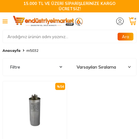
15.000 TL VE ÜZERİ SİPARİŞLERİNİZE KARGO
ÜCRETSİZ!
0
Ara
Anasayfa
m5032
Filtre
%
54