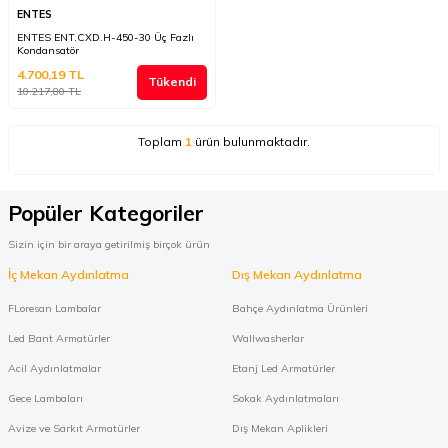
ENTES
ENTES ENT.CXD.H-450-30 Üç Fazlı
Kondansatör
4.700,19
TL
Tükendi
10.217,80
TL
Toplam
1
ürün bulunmaktadır.
Popüler Kategoriler
Sizin için bir araya getirilmiş birçok ürün
İç Mekan Aydınlatma
Dış Mekan Aydınlatma
FLoresan Lambalar
Bahçe Aydınlatma Ürünleri
Led Bant Armatürler
Wallwasherlar
Acil Aydınlatmalar
Etanj Led Armatürler
Gece Lambaları
Sokak Aydınlatmaları
Avize ve Sarkıt Armatürler
Dış Mekan Aplikleri