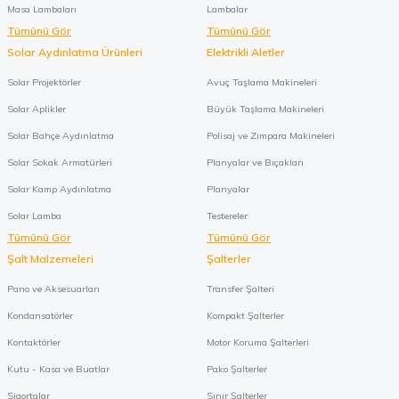
Masa Lambaları
Lambalar
Tümünü Gör
Tümünü Gör
Solar Aydınlatma Ürünleri
Elektrikli Aletler
Solar Projektörler
Avuç Taşlama Makineleri
Solar Aplikler
Büyük Taşlama Makineleri
Solar Bahçe Aydınlatma
Polisaj ve Zımpara Makineleri
Solar Sokak Armatürleri
Planyalar ve Bıçakları
Solar Kamp Aydınlatma
Planyalar
Solar Lamba
Testereler
Tümünü Gör
Tümünü Gör
Şalt Malzemeleri
Şalterler
Pano ve Aksesuarları
Transfer Şalteri
Kondansatörler
Kompakt Şalterler
Kontaktörler
Motor Koruma Şalterleri
Kutu - Kasa ve Buatlar
Pako Şalterler
Sigortalar
Sınır Şalterler