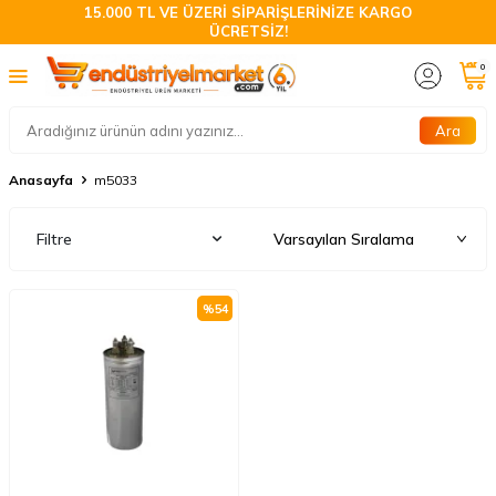
15.000 TL VE ÜZERİ SİPARİŞLERİNİZE KARGO
ÜCRETSİZ!
0
Ara
Anasayfa
m5033
Filtre
%
54