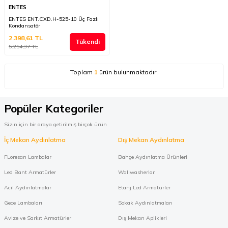
ENTES
ENTES ENT.CXD.H-525-10 Üç Fazlı
Kondansatör
2.398,61
TL
Tükendi
5.214,37
TL
Toplam
1
ürün bulunmaktadır.
Popüler Kategoriler
Sizin için bir araya getirilmiş birçok ürün
İç Mekan Aydınlatma
Dış Mekan Aydınlatma
FLoresan Lambalar
Bahçe Aydınlatma Ürünleri
Led Bant Armatürler
Wallwasherlar
Acil Aydınlatmalar
Etanj Led Armatürler
Gece Lambaları
Sokak Aydınlatmaları
Avize ve Sarkıt Armatürler
Dış Mekan Aplikleri