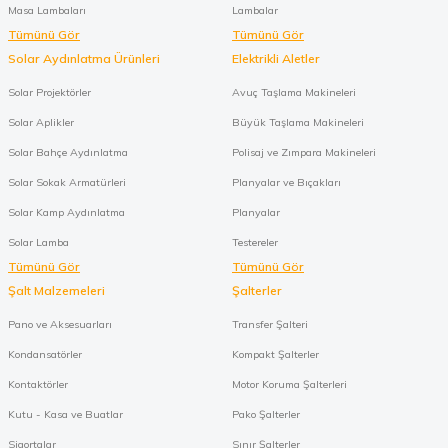
Masa Lambaları
Lambalar
Tümünü Gör
Tümünü Gör
Solar Aydınlatma Ürünleri
Elektrikli Aletler
Solar Projektörler
Avuç Taşlama Makineleri
Solar Aplikler
Büyük Taşlama Makineleri
Solar Bahçe Aydınlatma
Polisaj ve Zımpara Makineleri
Solar Sokak Armatürleri
Planyalar ve Bıçakları
Solar Kamp Aydınlatma
Planyalar
Solar Lamba
Testereler
Tümünü Gör
Tümünü Gör
Şalt Malzemeleri
Şalterler
Pano ve Aksesuarları
Transfer Şalteri
Kondansatörler
Kompakt Şalterler
Kontaktörler
Motor Koruma Şalterleri
Kutu - Kasa ve Buatlar
Pako Şalterler
Sigortalar
Sınır Şalterler