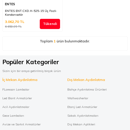
ENTES
ENTES ENT.CXD.H-525-15 Üç Fazlı
Kondansatör
3.062,70
TL
Tükendi
6.658,05
TL
Toplam
1
ürün bulunmaktadır.
Popüler Kategoriler
Sizin için bir araya getirilmiş birçok ürün
İç Mekan Aydınlatma
Dış Mekan Aydınlatma
FLoresan Lambalar
Bahçe Aydınlatma Ürünleri
Led Bant Armatürler
Wallwasherlar
Acil Aydınlatmalar
Etanj Led Armatürler
Gece Lambaları
Sokak Aydınlatmaları
Avize ve Sarkıt Armatürler
Dış Mekan Aplikleri