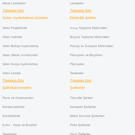
Masa Lambaları
Lambalar
Tümünü Gör
Tümünü Gör
Solar Aydınlatma Ürünleri
Elektrikli Aletler
Solar Projektörler
Avuç Taşlama Makineleri
Solar Aplikler
Büyük Taşlama Makineleri
Solar Bahçe Aydınlatma
Polisaj ve Zımpara Makineleri
Solar Sokak Armatürleri
Planyalar ve Bıçakları
Solar Kamp Aydınlatma
Planyalar
Solar Lamba
Testereler
Tümünü Gör
Tümünü Gör
Şalt Malzemeleri
Şalterler
Pano ve Aksesuarları
Transfer Şalteri
Kondansatörler
Kompakt Şalterler
Kontaktörler
Motor Koruma Şalterleri
Kutu - Kasa ve Buatlar
Pako Şalterler
Sigortalar
Sınır Şalterler