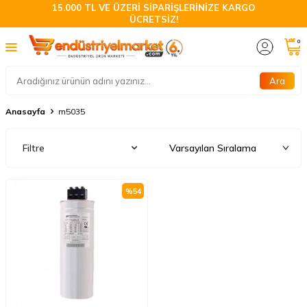
15.000 TL VE ÜZERİ SİPARİŞLERİNİZE KARGO
ÜCRETSİZ!
0
Ara
Anasayfa
m5035
Filtre
%
54