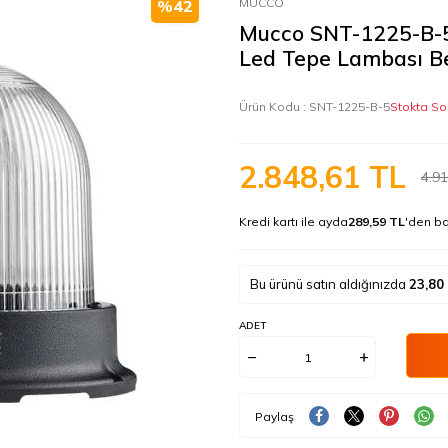
MUCCO
%
42
Mucco SNT-1225-B-5
Led Tepe Lambası B
Ürün Kodu :
SNT-1225-B-5
Stokta So
2.848,61
TL
4.91
Kredi kartı ile ayda
289,59 TL
'den ba
Bu ürünü satın aldığınızda
23,80
ADET
Paylaş