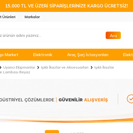
15.000 TL VE ÜZERİ SİPARİŞLERİNİZE KARGO ÜCRETSİZ!
t Ürünleri
Markalar
Ara
pı Market
Elektronik
Araç Şarj İstasyonları
Elekt
Uyarıcı Ekipmanlar
Işıklı İkazlar ve Aksesuarları
Işıklı İkazlar
pe Lambası Beyaz