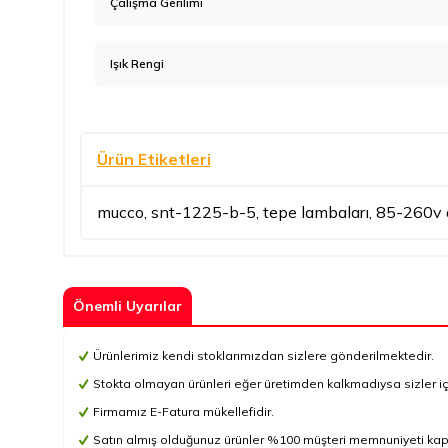
Çalışma Gerilimi
Işık Rengi
Ürün Etiketleri
mucco
,
snt-1225-b-5
,
tepe lambaları
,
85-260v 
Önemli Uyarılar
Ürünlerimiz kendi stoklarımızdan sizlere gönderilmektedir.
Stokta olmayan ürünleri eğer üretimden kalkmadıysa sizler için 
Firmamız E-Fatura mükellefidir.
Satın almış olduğunuz ürünler %100 müşteri memnuniyeti kapsa