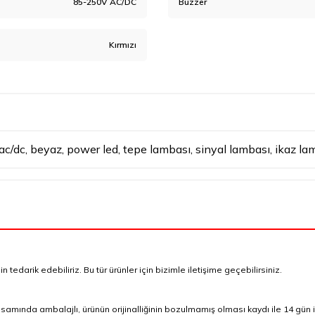
85-250V AC/DC
Buzzer
Kırmızı
ac/dc
,
beyaz
,
power led
,
tepe lambası
,
sinyal lambası
,
ikaz la
tedarik edebiliriz. Bu tür ürünler için bizimle iletişime geçebilirsiniz.
mında ambalajlı, ürünün orijinalliğinin bozulmamış olması kaydı ile 14 gün i