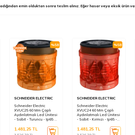
adığından emin olduktan sonra teslim alınız. Eğer hasar veya eksik ürün va
%
58
%
58
SCHNEIDER ELECTRIC
SCHNEIDER ELECTRIC
Schneider Electric
Schneider Electric
XVUC25 60 Mm Çaplı
XVUC24 60 Mm Çaplı
Aydınlatmalı Led Ünitesi
Aydınlatmalı Led Ünitesi
- Sabit - Turuncu - Ip65 -
- Sabit - Kırmızı - Ip65 -
24 V
24 V
1.481,25
TL
1.481,25
TL
3.526,79
TL
3.526,79
TL