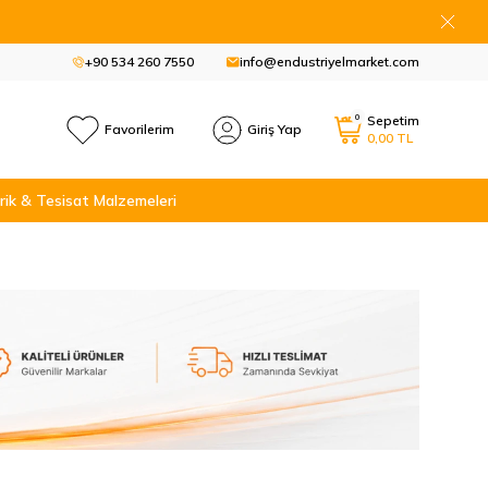
+90 534 260 7550
info@endustriyelmarket.com
0
Sepetim
Favorilerim
Giriş Yap
0,00
TL
rik & Tesisat Malzemeleri