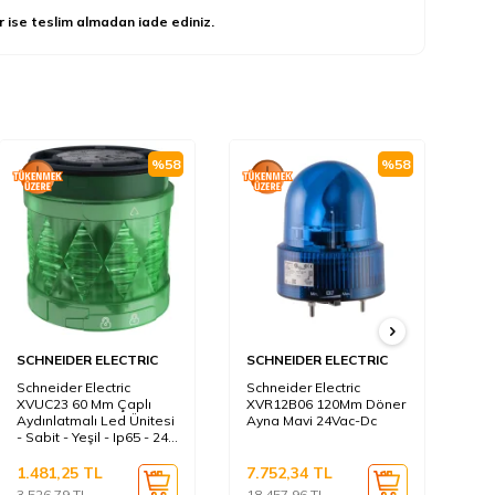
r ise teslim almadan iade ediniz.
%
58
%
58
SCHNEIDER ELECTRIC
SCHNEIDER ELECTRIC
M
Schneider Electric
Schneider Electric
Mu
XVUC23 60 Mm Çaplı
XVR12B06 120Mm Döner
Ul1
Aydınlatmalı Led Ünitesi
Ayna Mavi 24Vac-Dc
Işı
- Sabit - Yeşil - Ip65 - 24
V
1.481,25
TL
7.752,34
TL
7.
3.526,79
TL
18.457,96
TL