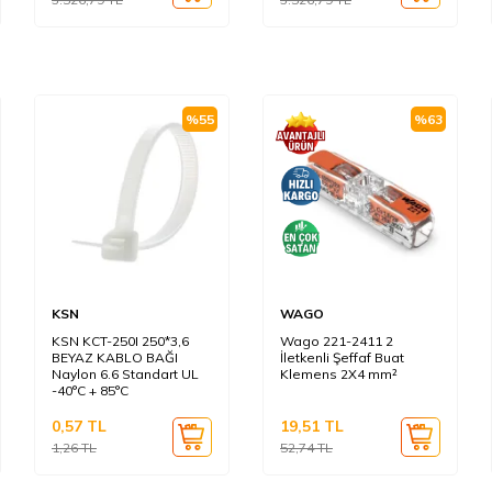
%
55
%
63
KSN
WAGO
KSN KCT-250I 250*3,6
Wago 221-2411 2
BEYAZ KABLO BAĞI
İletkenli Şeffaf Buat
Naylon 6.6 Standart UL
Klemens 2X4 mm²
-40°C + 85°C
0,57
TL
19,51
TL
1,26
TL
52,74
TL