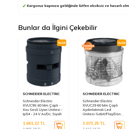
Kargonuz kapınıza geldiğinde lütfen eksiksiz ve hasarlı olm
Bunlar da İlgini Çekebilir
%
58
%
58
SCHNEIDER ELECTRIC
SCHNEIDER ELECTRIC
Schneider Electric
Schneider Electric
XVUC9S 60 Mm Çaplı -
XVUC29 60 Mm Çaplı
Xvu Sesli Uyarı Ünitesi -
Aydınlatmalı Led
Ip54 - 24 V Ac/Dc, Siyah
Ünitesi-Sabit/Flaş/Döner
Çok Renkli Ünite-Ip65-24
V
1.661,22
TL
3.073,25
TL
3.955,28
TL
7.317,26
TL