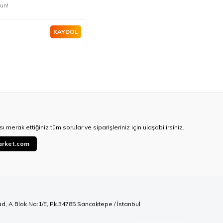
un!
KAYDOL
ı merak ettiğiniz tüm sorular ve siparişleriniz için ulaşabilirsiniz.
arket.com
ad, A Blok No:1/E, Pk.34785 Sancaktepe / İstanbul