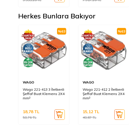
Herkes Bunlara Bakıyor
%
63
%
63
WAGO
WAGO
Wago 221-413 3 İletkenli
Wago 221-412 2 İletkenli
Şeffaf Buat Klemens 2X4
Şeffaf Buat Klemens 2X4
mm²
mm²
18,78
TL
15,12
TL
50,76
TL
40,87
TL