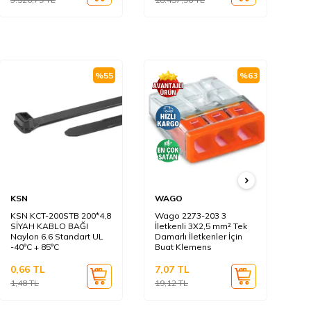
%
55
%
63
KSN
WAGO
KS
KSN KCT-200STB 200*4,8
Wago 2273-203 3
KS
SİYAH KABLO BAĞI
İletkenli 3X2,5 mm² Tek
BE
Naylon 6.6 Standart UL
Damarlı İletkenler İçin
Na
-40°C + 85°C
Buat Klemens
-4
0,66
TL
7,07
TL
0,
1,48
TL
19,12
TL
0,