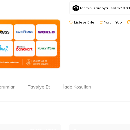
Tahmini Kargoya Teslim:
19.08
Listeye Ekle
Yorum Yap
orumlar
Tavsiye Et
İade Koşulları