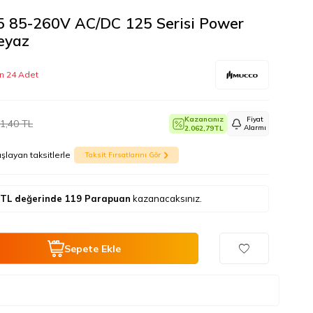
 85-260V AC/DC 125 Serisi Power
eyaz
n 24 Adet
Kazancınız
Fiyat
1,40
TL
Alarmı
2.062,79
TL
şlayan taksitlerle
Taksit Fırsatlarını Gör
TL değerinde
119
Parapuan
kazanacaksınız.
Sepete Ekle