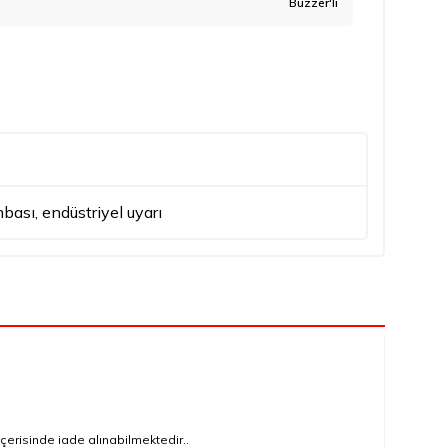
Buzzer'lı
mbası
,
endüstriyel uyarı
çerisinde iade alınabilmektedir..