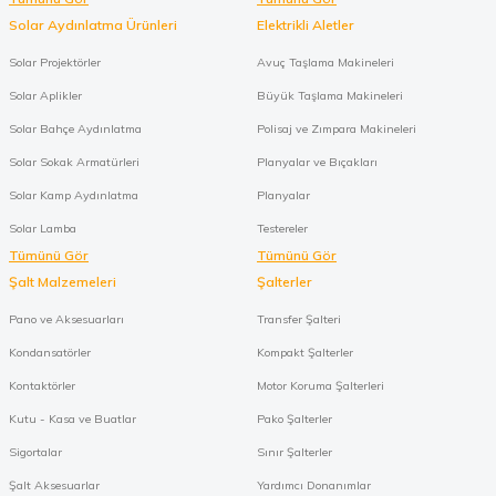
Solar Aydınlatma Ürünleri
Elektrikli Aletler
Solar Projektörler
Avuç Taşlama Makineleri
Solar Aplikler
Büyük Taşlama Makineleri
Solar Bahçe Aydınlatma
Polisaj ve Zımpara Makineleri
Solar Sokak Armatürleri
Planyalar ve Bıçakları
Solar Kamp Aydınlatma
Planyalar
Solar Lamba
Testereler
Tümünü Gör
Tümünü Gör
Şalt Malzemeleri
Şalterler
Pano ve Aksesuarları
Transfer Şalteri
Kondansatörler
Kompakt Şalterler
Kontaktörler
Motor Koruma Şalterleri
Kutu - Kasa ve Buatlar
Pako Şalterler
Sigortalar
Sınır Şalterler
Şalt Aksesuarlar
Yardımcı Donanımlar