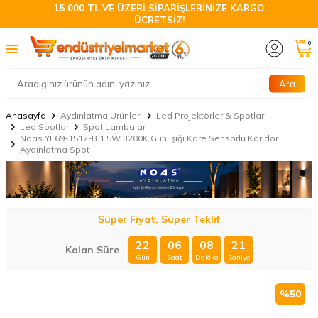
15.000 TL VE ÜZERİ SİPARİŞLERİNİZE KARGO
ÜCRETSİZ!
0
Ara
Anasayfa
Aydınlatma Ürünleri
Led Projektörler & Spotlar
Led Spotlar
Spot Lambalar
Noas YL69-1512-B 1.5W 3200K Gün Işığı Kare Sensörlü Koridor
Aydınlatma Spot
Süper Fiyat, Süper Teklif
22
06
08
21
Kalan Süre
Gün
Saat
Dakika
Saniye
%
50