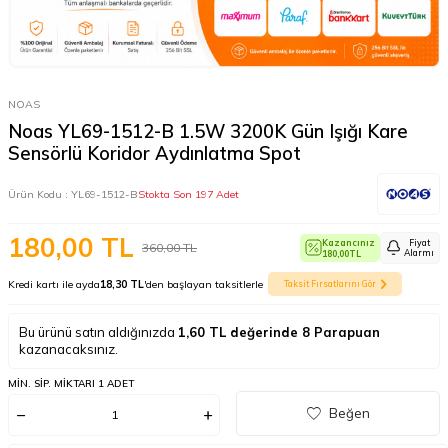
NOAS
Noas YL69-1512-B 1.5W 3200K Gün Işığı Kare
Sensörlü Koridor Aydınlatma Spot
Ürün Kodu :
YL69-1512-B
Stokta Son 197 Adet
180,00
TL
Kazancınız
Fiyat
360,00
TL
Alarmı
180,00
TL
Kredi kartı ile ayda
18,30 TL
'den başlayan taksitlerle
Taksit Fırsatlarını Gör
Bu ürünü satın aldığınızda
1,60
TL değerinde
8
Parapuan
kazanacaksınız.
MIN. SIP. MIKTARI 1 ADET
Beğen