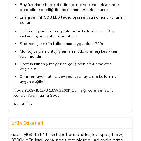
Ray üzerinde hareket ettirilebilme ve kendi ekseninde
dönebilme özelliği ile maksimum esneklik sunar.
Enerji verimli COB LED teknolojisi ile uzun ömürlü kullanım
sunar.
Bu ürün, aydınlatma rayı olmadan kullanılamaz. Ray
sistemi ayrıca satın alınmalıdır.
Sadece iç mekân kullanımına uygundur (IP20).
Montaj ve demontaj işlemleri mutlaka enerji kesikken
yapılmalıdır.
Spotun ısınan yüzeylerine çalışırken dokunmaktan
kaçınınız.
Dimmer (aydınlatma seviyesi ayarlayıcı) ile kullanıma
uygun değildir.
Noas YL69-1512-B 1.5W 3200K Gün Işığı Kare Sensörlü
Koridor Aydınlatma Spot
Avantajlar
Ürün Etiketleri
noas
,
yl69-1512-b
,
led spot armatürler
,
led spot
,
1
,
5w
,
3200k
,
gün işığı
,
kare
,
noas aydınlatma
,
led aydınlatma