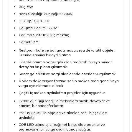
Güç: 5W
Renk Sıcaklığı: Gün Işığı ≈ 3200K
LED Tipi: COB LED
Çalışma Gerilimi: 220V
Koruma Sınıfı: IP20 (iç mekân)
Garanti: 2 Yıl
Restoran, kafe ve barlarda masa veya dekoratif objeler
üzerine samimi bir aydınlatma
Evlerde oturma odası gibi alanlarda tablo veya mimari
detayları ön plana çıkarmak
Sanat galerileri ve sergi alanlarında eserleri vurgulamak
Modern dekorasyon tarzına sahip mekanlarda genel veya
vurgu aydınlatması olarak
Çeşitli iç mekan aydınlatma projeleri için uygundur.
3200K gün ışığı rengi ile mekanlara sıcak, davetkâr ve
samimi bir atmosfer katar.
Etkili ışık gücü ile objeleri ve alanları canlı bir şekilde
aydınlatır.
COB LED teknolojisi, ışığı net bir şekilde odaklar ve
profesyonel bir vurgu aydınlatması sağlar.