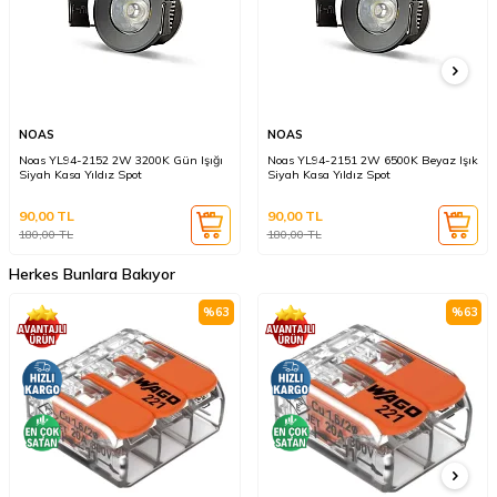
NOAS
NOAS
Noas YL94-2152 2W 3200K Gün Işığı
Noas YL94-2151 2W 6500K Beyaz Işık
Siyah Kasa Yıldız Spot
Siyah Kasa Yıldız Spot
90,00
TL
90,00
TL
180,00
TL
180,00
TL
Herkes Bunlara Bakıyor
%
63
%
63