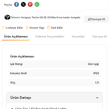
Paylaş
Tahmini Kargoya Teslim:
08.08.2026
tarihine kadar kargoda
Tavsiye Et
Listeye Ekle
Yorum Yap
Not Ekle
Ürün Açıklaması
Ödeme Seçenekleri
Yorumlar
Tavsiye Et
Ürün Açıklaması
Işık Rengi
Gün Işığı
Koruma Sınıfı
IP20
Güç
1,5
Ürün Detayı
Ürün Tipi: LED Ray Spot (Track Light)