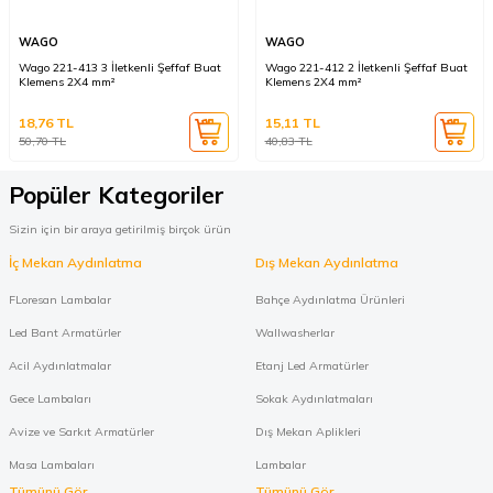
WAGO
WAGO
Wago 221-413 3 İletkenli Şeffaf Buat
Wago 221-412 2 İletkenli Şeffaf Buat
Klemens 2X4 mm²
Klemens 2X4 mm²
18,76
TL
15,11
TL
50,70
TL
40,83
TL
Popüler Kategoriler
Sizin için bir araya getirilmiş birçok ürün
İç Mekan Aydınlatma
Dış Mekan Aydınlatma
FLoresan Lambalar
Bahçe Aydınlatma Ürünleri
Led Bant Armatürler
Wallwasherlar
Acil Aydınlatmalar
Etanj Led Armatürler
Gece Lambaları
Sokak Aydınlatmaları
Avize ve Sarkıt Armatürler
Dış Mekan Aplikleri
Masa Lambaları
Lambalar
Tümünü Gör
Tümünü Gör